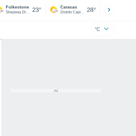
Folkestone
Caracas
Tucacas
23°
28°
Shepway District
Distrito Capital
Falcón
°C