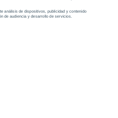
-
43
km/h
21
-
36
km/h
13
-
24
km/h
10
-
24
km/h
e análisis de dispositivos, publicidad y contenido
n de audiencia y desarrollo de servicios.
to
Este
3 Medio
11
-
21 km/h
FPS:
6-10
Este
2 Bajo
12
-
21 km/h
FPS:
no
Este
1 Bajo
14
-
23 km/h
FPS:
no
Noreste
0 Bajo
15
-
24 km/h
FPS:
no
Noreste
0 Bajo
13
-
23 km/h
FPS:
no