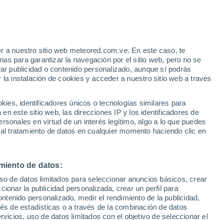
r a nuestro sitio web meteored.com.ve. En este caso, te
/h
as para garantizar la navegación por el sitio web, pero no se
rar publicidad o contenido personalizado, aunque sí podrás
 la instalación de cookies y acceder a nuestro sitio web a través
via
Satélites
Modelos
es, identificadores únicos o tecnologías similares para
n este sitio web, las direcciones IP y los identificadores de
rsonales en virtud de un interés legítimo, algo a lo que puedes
 al tratamiento de datos en cualquier momento haciendo clic en
Martes
Miércoles
Jueves
Viernes
11 Ago
12 Ago
13 Ago
14 Ago
miento de datos:
uso de datos limitados para seleccionar anuncios básicos, crear
ccionar la publicidad personalizada, crear un perfil para
ontenido personalizado, medir el rendimiento de la publicidad,
21°
/
16°
25°
/
17°
27°
/
18°
27°
/
19°
vés de estadísticas o a través de la combinación de datos
rvicios, uso de datos limitados con el objetivo de seleccionar el