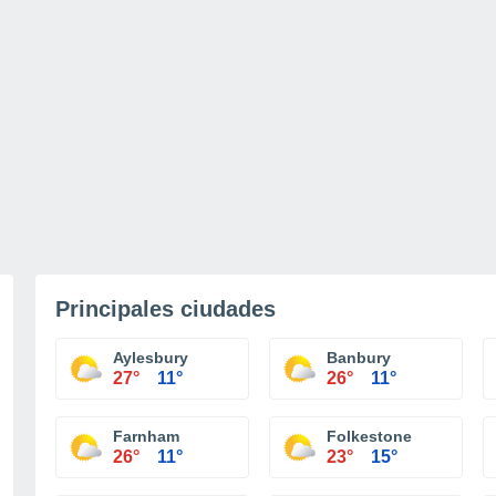
Principales ciudades
Aylesbury
Banbury
27°
11°
26°
11°
Farnham
Folkestone
26°
11°
23°
15°