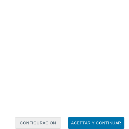
Calendario lunar
Lun
Mar
Mié
Jue
Vie
Sáb
Dom
8
9
10
11
12
13
14
15
16
17
18
19
20
21
CONFIGURACIÓN
ACEPTAR Y CONTINUAR