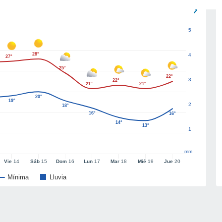
5
28°
4
27°
25°
22°
3
22°
21°
21°
20°
19°
2
18°
16°
16°
14°
13°
1
mm
Vie
14
Sáb
15
Dom
16
Lun
17
Mar
18
Mié
19
Jue
20
Mínima
Lluvia