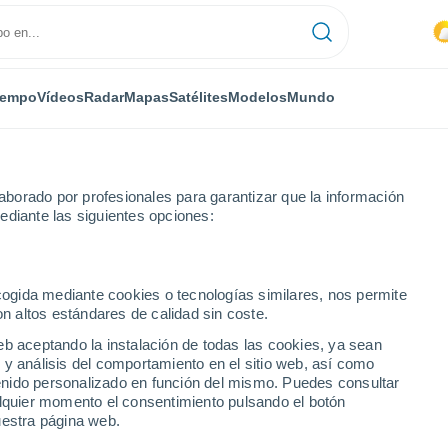
iempo
Vídeos
Radar
Mapas
Satélites
Modelos
Mundo
borado por profesionales para garantizar que la información
ediante las siguientes opciones:
stone
ecogida mediante cookies o tecnologías similares, nos permite
on altos estándares de calidad sin coste.
eb aceptando la instalación de todas las cookies, ya sean
 y análisis del comportamiento en el sitio web, así como
...
ntenido personalizado en función del mismo. Puedes consultar
alquier momento el consentimiento pulsando el botón
Por hora
uestra página web.
Cielos nubosos en las próximas
horas