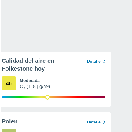
Calidad del aire en
Detalle
Folkestone hoy
Moderada
46
O₃ (118 µg/m³)
Polen
Detalle