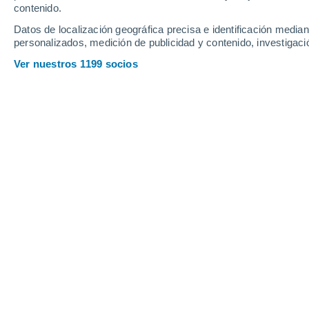
contenido.
18
-
29
km/h
22
-
36
km/h
26
15
-
24
km/h
Datos de localización geográfica precisa e identificación mediant
personalizados, medición de publicidad y contenido, investigació
Tiempo en Folkestone hoy
, 8 de agos
Ver nuestros 1199 socios
Nubes y claros
23°
16:00
Sensación T.
25°
Nubes y claros
23°
17:00
Sensación T.
25°
Nubes y claros
22°
18:00
Sensación T.
25°
Soleado
21°
19:00
Sensación T.
21°
Nubes y claros
20°
20:00
Sensación T.
20°