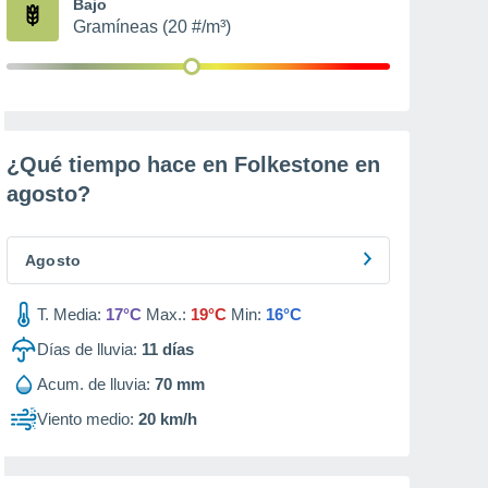
Bajo
Gramíneas (20 #/m³)
¿Qué tiempo hace en Folkestone en
agosto
?
Agosto
T. Media:
17°C
Max.:
19°C
Min:
16°C
Días de lluvia:
11
días
Acum. de lluvia:
70 mm
Viento medio:
20 km/h