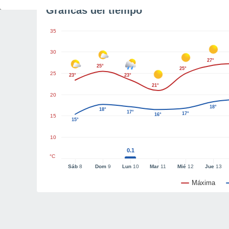
Gráficas del tiempo
35
30
27°
25°
25°
25
23°
23°
21°
20
18°
18°
17°
17°
16°
15
15°
10
0.1
°C
Sáb
8
Dom
9
Lun
10
Mar
11
Mié
12
Jue
13
Máxima