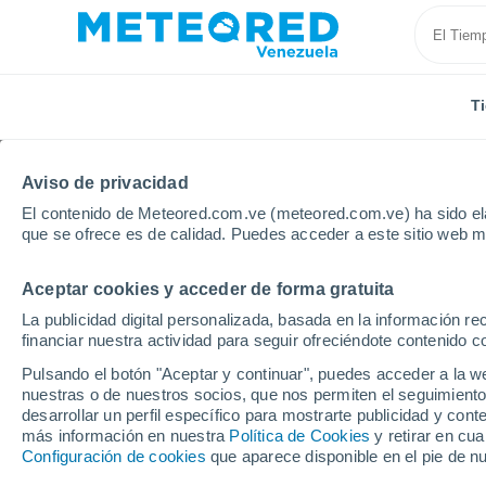
T
Aviso de privacidad
El contenido de Meteored.com.ve (meteored.com.ve) ha sido ela
que se ofrece es de calidad. Puedes acceder a este sitio web m
Aceptar cookies y acceder de forma gratuita
Inicio
Reino Unido
Sudeste de Inglaterra
Folke
La publicidad digital personalizada, basada en la información r
financiar nuestra actividad para seguir ofreciéndote contenido c
Tiempo en Folkestone
Pulsando el botón "Aceptar y continuar", puedes acceder a la w
nuestras o de nuestros socios, que nos permiten el seguimiento
15:31
Sábado
desarrollar un perfil específico para mostrarte publicidad y co
más información en nuestra
Política de Cookies
y retirar en cu
Configuración de cookies
que aparece disponible en el pie de n
Nubes y claros