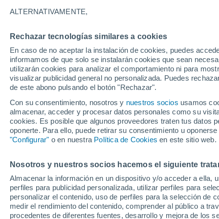
23°
ALTERNATIVAMENTE,
Rechazar tecnologías similares a cookies
Este
En caso de no aceptar la instalación de cookies, puedes accede
Sensación de 25°
11
-
21 km
informamos de que solo se instalarán cookies que sean necesari
utilizarán cookies para analizar el comportamiento ni para most
visualizar publicidad general no personalizada. Puedes rechazar
de este abono pulsando el botón "Rechazar".
Tiempo 1 - 7 días
Mapa de nubosidad
Radar de llu
Con su consentimiento, nosotros y
nuestros socios
usamos cooki
almacenar, acceder y procesar datos personales como su visita e
cookies. Es posible que algunos proveedores traten tus datos pe
oponerte. Para ello, puede retirar su consentimiento u oponerse
Mañana
Lunes
Hoy
"Configurar"
o en nuestra
Política de Cookies
en este sitio web.
9 Ago
10 Ago
8 Ago
Nosotros y nuestros socios hacemos el siguiente trata
Almacenar la información en un dispositivo y/o acceder a ella, 
30%
perfiles para publicidad personalizada, utilizar perfiles para sele
0.1 mm
personalizar el contenido, uso de perfiles para la selección de c
25°
/
18°
23°
/
17°
23°
/
15°
medir el rendimiento del contenido, comprender al público a tra
procedentes de diferentes fuentes, desarrollo y mejora de los se