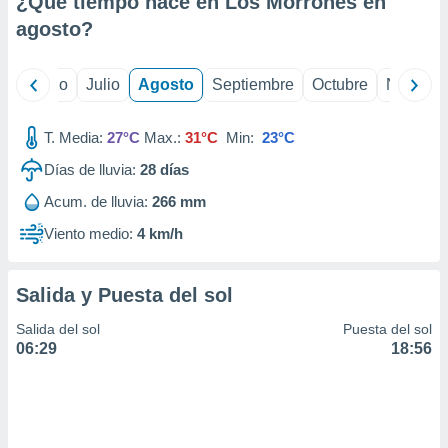
¿Qué tiempo hace en Los Morrones en
ados con el
 seleccionar
agosto
?
o.
calización
yo
Junio
Julio
Agosto
Septiembre
Octubre
Noviemb
precisa e
ión mediante
T. Media:
27°C
Max.:
31°C
Min:
23°C
, publicidad
Días de lluvia:
28
días
dos,
Acum. de lluvia:
266 mm
 publicidad
,
Viento medio:
4 km/h
ón de
 desarrollo
s.
Salida y Puesta del sol
tros 1199
Salida del sol
Puesta del sol
ios
06:29
18:56