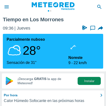
Tiempo en Los Morrones
privacidad
09:36
Jueves
...
o de
om.ve
com.ve) ha
Parcialmente nuboso
ado por
28°
es para
ue la
 que se
Noreste
e calidad.
Sensación de 31°
9
22 km/h
eder a este
ediante las
opciones:
¡Descarga
GRATIS
la app de
Instalar
ookies y
Meteored!
e forma
Por hora
d digital
Calor Húmedo Sofocante en las próximas horas
ada, basada