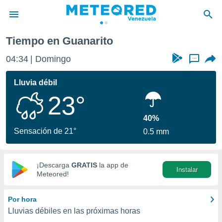
Tiempo en Guanarito
privacidad
04:34
Domingo
...
o de
om.ve
com.ve) ha
Lluvia débil
ado por
23°
es para
ue la
 que se
40%
e calidad.
Sensación de 21°
0.5 mm
eder a este
ediante las
opciones:
¡Descarga
GRATIS
la app de
Instalar
ookies y
Meteored!
e forma
Por hora
d digital
Lluvias débiles en las próximas horas
ada, basada