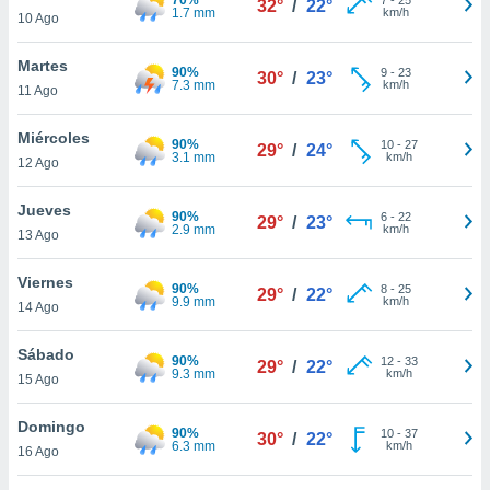
32°
/
22°
ublicidad y
1.7 mm
km/h
10 Ago
do en
Martes
 mismo.
90%
9
-
23
30°
/
23°
7.3 mm
km/h
sultar más
11 Ago
 en nuestra
 Cookies
y
Miércoles
90%
10
-
27
29°
/
24°
ualquier
3.1 mm
km/h
12 Ago
ento
Jueves
 botón
90%
6
-
22
29°
/
23°
2.9 mm
km/h
13 Ago
ación de
kies
 disponible
Viernes
90%
8
-
25
29°
/
22°
e nuestra
9.9 mm
km/h
14 Ago
.
Sábado
90%
IVAMENTE,
12
-
33
29°
/
22°
9.3 mm
km/h
15 Ago
as
Domingo
90%
10
-
37
30°
/
22°
 a cookies
6.3 mm
km/h
16 Ago
 no aceptar