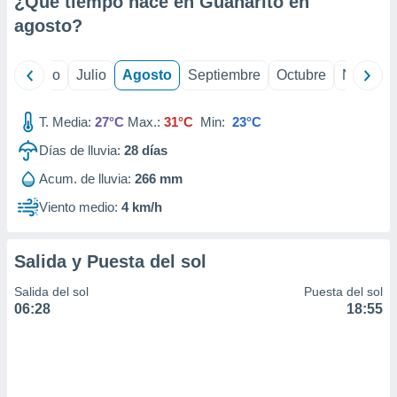
¿Qué tiempo hace en Guanarito en
ados con el
 seleccionar
agosto
?
o.
calización
yo
Junio
Julio
Agosto
Septiembre
Octubre
Noviemb
precisa e
ión mediante
T. Media:
27°C
Max.:
31°C
Min:
23°C
, publicidad
Días de lluvia:
28
días
dos,
Acum. de lluvia:
266 mm
 publicidad
,
Viento medio:
4 km/h
ón de
 desarrollo
s.
Salida y Puesta del sol
tros 1199
Salida del sol
Puesta del sol
ios
06:28
18:55