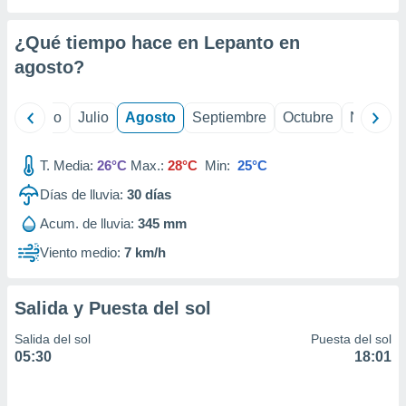
ados con el
 seleccionar
o.
¿Qué tiempo hace en Lepanto en
calización
agosto
?
precisa e
ión mediante
yo
Junio
Julio
Agosto
Septiembre
Octubre
Noviemb
, publicidad
T. Media:
26°C
Max.:
28°C
Min:
25°C
dos,
 publicidad
Días de lluvia:
30
días
,
ón de
Acum. de lluvia:
345 mm
 desarrollo
Viento medio:
7 km/h
s.
tros 1199
ios
Salida y Puesta del sol
Salida del sol
Puesta del sol
05:30
18:01