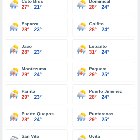
Coto Brus
Dominical
27°
21°
28°
24°
Esparza
Golfito
28°
23°
28°
24°
Jaco
Lepanto
28°
23°
31°
24°
Montezuma
Paquera
29°
24°
29°
25°
Parrita
Puerto Jimenez
29°
23°
28°
24°
Puerto Quepos
Puntarenas
28°
24°
29°
25°
San Vito
Uvita