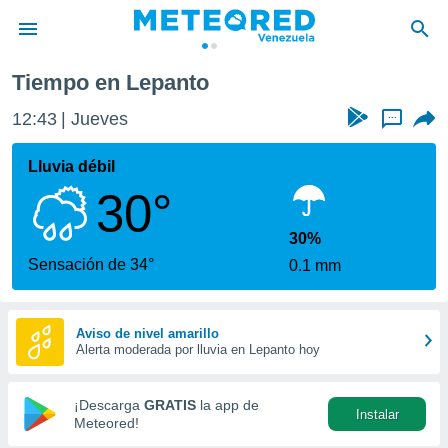
Tiempo en Lepanto
privacidad
12:43
Jueves
...
o de
om.ve
com.ve) ha
Lluvia débil
ado por
30°
es para
ue la
 que se
30%
e calidad.
Sensación de 34°
0.1 mm
eder a este
ediante las
opciones:
Aviso de nivel amarillo
Alerta moderada por lluvia en Lepanto hoy
ookies y
e forma
¡Descarga
GRATIS
la app de
Instalar
d digital
Meteored!
ada, basada