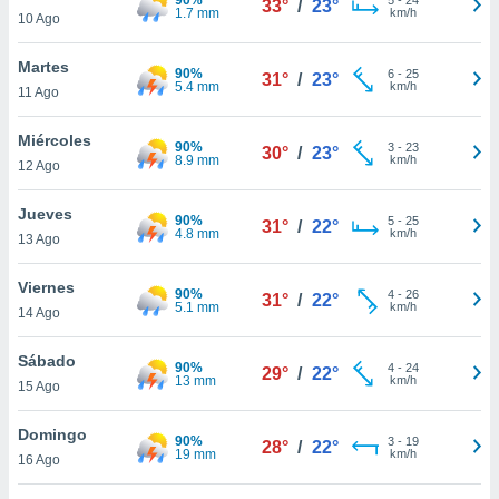
33°
/
23°
ublicidad y
1.7 mm
km/h
10 Ago
do en
Martes
 mismo.
90%
6
-
25
31°
/
23°
5.4 mm
km/h
sultar más
11 Ago
 en nuestra
 Cookies
y
Miércoles
90%
3
-
23
30°
/
23°
ualquier
8.9 mm
km/h
12 Ago
ento
Jueves
 botón
90%
5
-
25
31°
/
22°
4.8 mm
km/h
13 Ago
ación de
kies
 disponible
Viernes
90%
4
-
26
31°
/
22°
e nuestra
5.1 mm
km/h
14 Ago
.
Sábado
90%
IVAMENTE,
4
-
24
29°
/
22°
13 mm
km/h
15 Ago
as
Domingo
90%
3
-
19
28°
/
22°
 a cookies
19 mm
km/h
16 Ago
 no aceptar