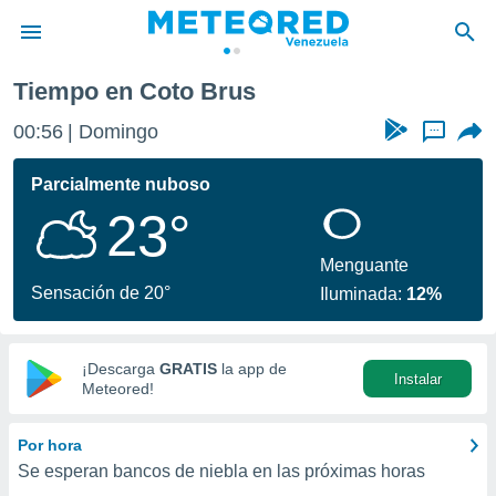
Tiempo en Coto Brus
privacidad
00:56
Domingo
...
o de
om.ve
com.ve) ha
Parcialmente nuboso
ado por
23°
es para
ue la
 que se
Menguante
e calidad.
Sensación de 20°
Iluminada:
12%
eder a este
ediante las
opciones:
¡Descarga
GRATIS
la app de
Instalar
ookies y
Meteored!
e forma
Por hora
d digital
Se esperan bancos de niebla en las próximas horas
ada, basada