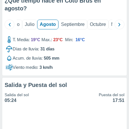
¿Qué tiempo hace en Coto Brus en
ados con el
 seleccionar
agosto
?
o.
calización
yo
Junio
Julio
Agosto
Septiembre
Octubre
Noviemb
precisa e
ión mediante
T. Media:
19°C
Max.:
23°C
Min:
16°C
, publicidad
Días de lluvia:
31
días
dos,
Acum. de lluvia:
505 mm
 publicidad
,
Viento medio:
3 km/h
ón de
 desarrollo
s.
Salida y Puesta del sol
tros 1199
Salida del sol
Puesta del sol
ios
05:24
17:51