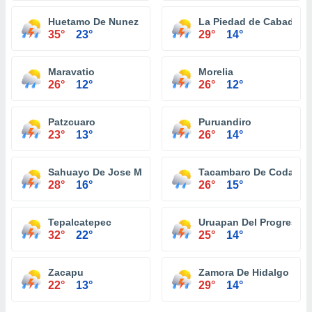
Huetamo De Nunez
La Piedad de Cabadas
35°
23°
29°
14°
Maravatio
Morelia
26°
12°
26°
12°
Patzcuaro
Puruandiro
23°
13°
26°
14°
Sahuayo De Jose Maria Morelos
Tacambaro De Codallos
28°
16°
26°
15°
Tepalcatepec
Uruapan Del Progreso
32°
22°
25°
14°
Zacapu
Zamora De Hidalgo
22°
13°
29°
14°