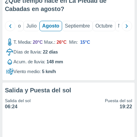
¿Qué tiempo hace en La Piedad de
ados con el
 seleccionar
Cabadas en
agosto
?
o.
calización
yo
Junio
Julio
Agosto
Septiembre
Octubre
Noviemb
precisa e
ión mediante
T. Media:
20°C
Max.:
26°C
Min:
15°C
, publicidad
Días de lluvia:
22
días
dos,
Acum. de lluvia:
148 mm
 publicidad
,
Viento medio:
5 km/h
ón de
 desarrollo
s.
Salida y Puesta del sol
tros 1199
Salida del sol
Puesta del sol
ios
06:24
19:22