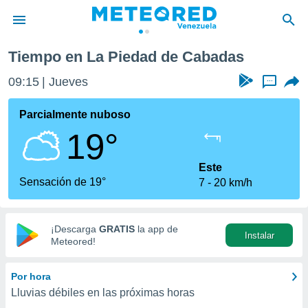
Tiempo en La Piedad de Cabadas
privacidad
09:15
Jueves
...
o de
om.ve
com.ve) ha
Parcialmente nuboso
ado por
19°
es para
ue la
 que se
Este
e calidad.
Sensación de 19°
7
20 km/h
eder a este
ediante las
opciones:
¡Descarga
GRATIS
la app de
Instalar
ookies y
Meteored!
e forma
Por hora
d digital
Lluvias débiles en las próximas horas
ada, basada