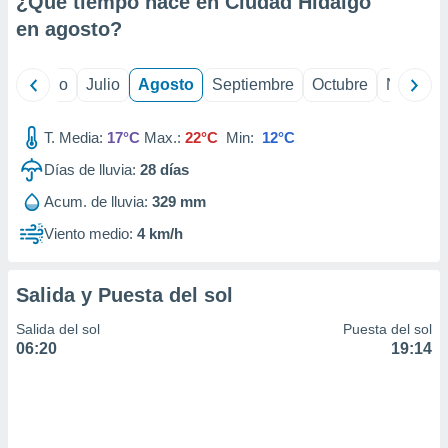
¿Qué tiempo hace en Ciudad Hidalgo
ados con el
 seleccionar
en
agosto
?
o.
calización
yo
Junio
Julio
Agosto
Septiembre
Octubre
Noviemb
precisa e
ión mediante
T. Media:
17°C
Max.:
22°C
Min:
12°C
, publicidad
Días de lluvia:
28
días
dos,
Acum. de lluvia:
329 mm
 publicidad
,
Viento medio:
4 km/h
ón de
 desarrollo
s.
Salida y Puesta del sol
tros 1199
Salida del sol
Puesta del sol
ios
06:20
19:14