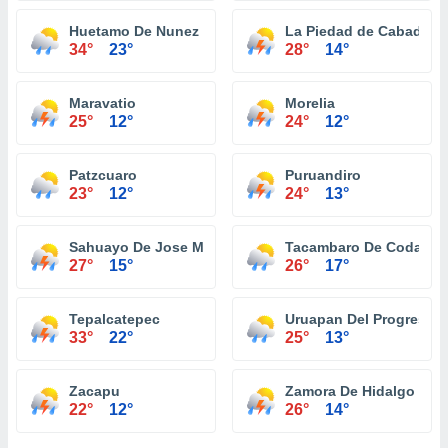
Huetamo De Nunez
La Piedad de Cabadas
34°
23°
28°
14°
Maravatio
Morelia
25°
12°
24°
12°
Patzcuaro
Puruandiro
23°
12°
24°
13°
Sahuayo De Jose Maria Morelos
Tacambaro De Codallos
27°
15°
26°
17°
Tepalcatepec
Uruapan Del Progreso
33°
22°
25°
13°
Zacapu
Zamora De Hidalgo
22°
12°
26°
14°