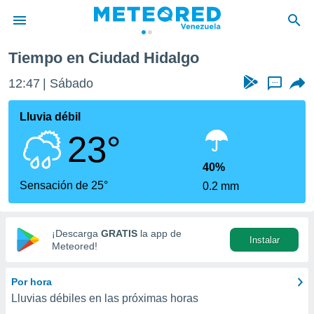
Tiempo en Ciudad Hidalgo
privacidad
12:47
Sábado
...
o de
om.ve
com.ve) ha
Lluvia débil
ado por
23°
es para
ue la
 que se
40%
e calidad.
Sensación de 25°
0.2 mm
eder a este
ediante las
opciones:
¡Descarga
GRATIS
la app de
Instalar
ookies y
Meteored!
e forma
Por hora
d digital
Lluvias débiles en las próximas horas
ada, basada