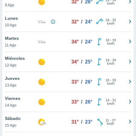
32°
/
26°
ublicidad y
km/h
9 Ago
do en
Lunes
 mismo.
18
-
32
32°
/
24°
km/h
sultar más
10 Ago
 en nuestra
 Cookies
y
Martes
18
-
33
34°
/
24°
ualquier
km/h
11 Ago
ento
Miércoles
 botón
19
-
34
34°
/
25°
km/h
12 Ago
ación de
kies
 disponible
Jueves
18
-
33
33°
/
26°
e nuestra
km/h
13 Ago
.
Viernes
IVAMENTE,
14
-
31
33°
/
26°
km/h
14 Ago
as
Sábado
11
-
27
31°
/
23°
 a cookies
km/h
15 Ago
 no aceptar