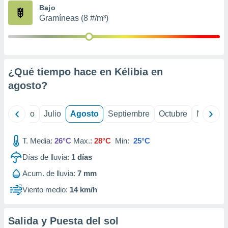
ados con el
Bajo
 seleccionar
Gramíneas (8 #/m³)
o.
calización
precisa e
ión mediante
¿Qué tiempo hace en Kélibia en
, publicidad
agosto
?
dos,
 publicidad
,
yo
Junio
Julio
Agosto
Septiembre
Octubre
Noviemb
ón de
 desarrollo
T. Media:
26°C
Max.:
28°C
Min:
25°C
s.
Días de lluvia:
1
días
tros 1199
ios
Acum. de lluvia:
7 mm
Viento medio:
14 km/h
Salida y Puesta del sol