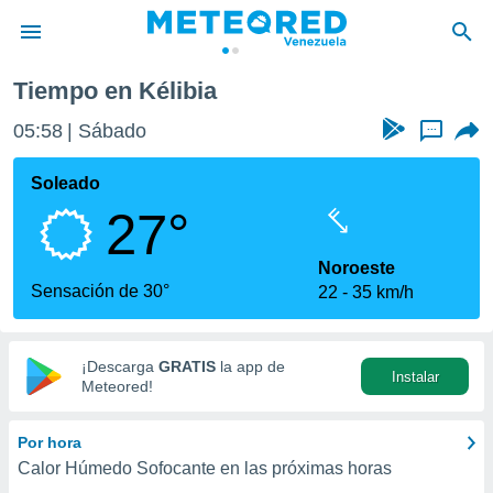
Tiempo en Kélibia
privacidad
05:58
Sábado
...
o de
om.ve
com.ve) ha
Soleado
ado por
27°
es para
ue la
 que se
Noroeste
e calidad.
Sensación de 30°
22
35 km/h
eder a este
ediante las
opciones:
¡Descarga
GRATIS
la app de
Instalar
ookies y
Meteored!
e forma
Por hora
d digital
Calor Húmedo Sofocante en las próximas horas
ada, basada