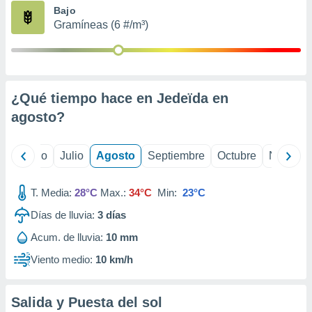
ados con el
Bajo
 seleccionar
Gramíneas (6 #/m³)
o.
calización
precisa e
ión mediante
¿Qué tiempo hace en Jedeïda en
, publicidad
agosto
?
dos,
 publicidad
,
yo
Junio
Julio
Agosto
Septiembre
Octubre
Noviemb
ón de
 desarrollo
T. Media:
28°C
Max.:
34°C
Min:
23°C
s.
Días de lluvia:
3
días
tros 1199
ios
Acum. de lluvia:
10 mm
Viento medio:
10 km/h
Salida y Puesta del sol