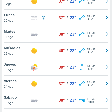
37°
/
22°
ublicidad y
km/h
9 Ago
do en
Lunes
 mismo.
15
-
35
37°
/
23°
km/h
sultar más
10 Ago
 en nuestra
 Cookies
y
Martes
14
-
31
38°
/
23°
ualquier
km/h
11 Ago
ento
Miércoles
 botón
15
-
37
40°
/
22°
km/h
12 Ago
ación de
kies
 disponible
Jueves
13
-
34
39°
/
23°
e nuestra
km/h
13 Ago
.
Viernes
IVAMENTE,
12
-
32
37°
/
23°
km/h
14 Ago
as
Sábado
11
-
39
38°
/
23°
 a cookies
km/h
15 Ago
 no aceptar