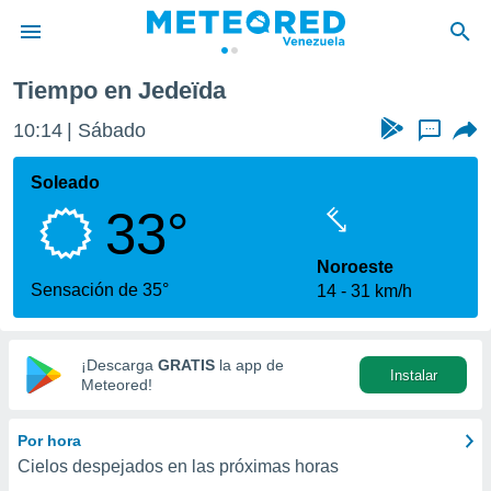
Tiempo en Jedeïda
privacidad
10:14
Sábado
...
o de
om.ve
com.ve) ha
Soleado
ado por
33°
es para
ue la
 que se
Noroeste
e calidad.
Sensación de 35°
14
31 km/h
eder a este
ediante las
opciones:
¡Descarga
GRATIS
la app de
Instalar
ookies y
Meteored!
e forma
Por hora
d digital
Cielos despejados en las próximas horas
ada, basada