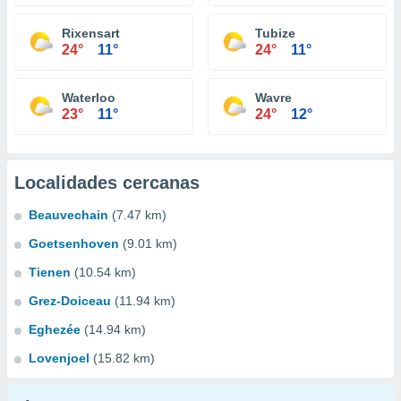
Rixensart
Tubize
24°
11°
24°
11°
Waterloo
Wavre
23°
11°
24°
12°
Localidades cercanas
Beauvechain
(7.47 km)
Goetsenhoven
(9.01 km)
Tienen
(10.54 km)
Grez-Doiceau
(11.94 km)
Eghezée
(14.94 km)
Lovenjoel
(15.82 km)