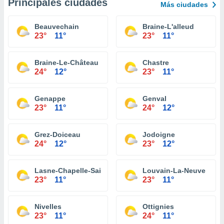
Principales ciudades
Más ciudades
Beauvechain
Braine-L'alleud
23°
11°
23°
11°
Braine-Le-Château
Chastre
24°
12°
23°
11°
Genappe
Genval
23°
11°
24°
12°
Grez-Doiceau
Jodoigne
24°
12°
23°
12°
Lasne-Chapelle-Saint-Lambert
Louvain-La-Neuve
23°
11°
23°
11°
Nivelles
Ottignies
23°
11°
24°
11°