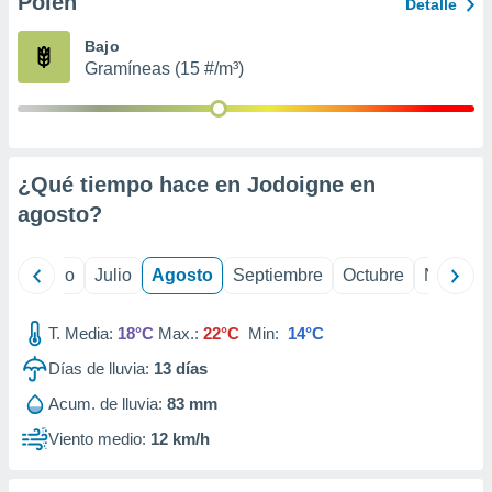
Polen
ados con el
Detalle
 seleccionar
o.
Bajo
Gramíneas (15 #/m³)
calización
precisa e
ión mediante
, publicidad
¿Qué tiempo hace en Jodoigne en
dos,
agosto
?
 publicidad
,
ón de
yo
Junio
Julio
Agosto
Septiembre
Octubre
Noviemb
 desarrollo
s.
T. Media:
18°C
Max.:
22°C
Min:
14°C
tros 1199
ios
Días de lluvia:
13
días
Acum. de lluvia:
83 mm
Viento medio:
12 km/h