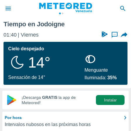
Tiempo en Jodoigne
privacidad
01:40
Viernes
...
o de
om.ve
com.ve) ha
Cielo despejado
ado por
14°
es para
ue la
 que se
Menguante
e calidad.
Sensación de 14°
Iluminada:
35%
eder a este
ediante las
opciones:
¡Descarga
GRATIS
la app de
Instalar
ookies y
Meteored!
e forma
Por hora
d digital
Intervalos nubosos en las próximas horas
ada, basada