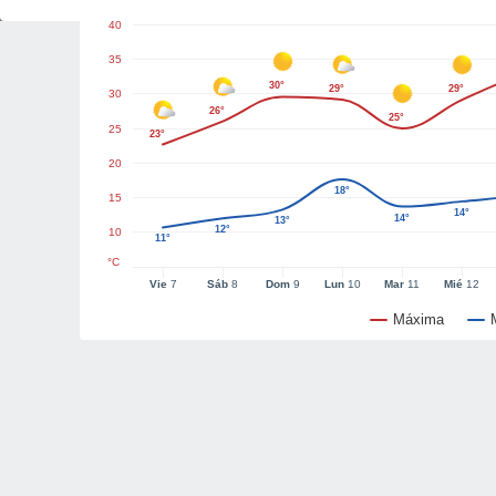
40
35
30°
29°
29°
30
26°
25°
25
23°
20
18°
15
14°
14°
13°
12°
10
11°
°C
Vie
7
Sáb
8
Dom
9
Lun
10
Mar
11
Mié
12
Máxima