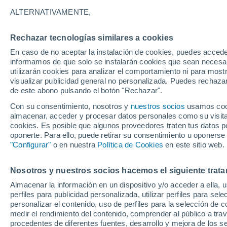
22°
ALTERNATIVAMENTE,
Rechazar tecnologías similares a cookies
Norte
En caso de no aceptar la instalación de cookies, puedes accede
Sensación de 22°
7
-
22 km/
informamos de que solo se instalarán cookies que sean necesari
utilizarán cookies para analizar el comportamiento ni para most
visualizar publicidad general no personalizada. Puedes rechazar
de este abono pulsando el botón "Rechazar".
Tiempo 1 - 7 días
Mapa de nubosidad
Radar de llu
Con su consentimiento, nosotros y
nuestros socios
usamos cooki
almacenar, acceder y procesar datos personales como su visita e
cookies. Es posible que algunos proveedores traten tus datos pe
oponerte. Para ello, puede retirar su consentimiento u oponerse
Mañana
Domingo
Hoy
"Configurar"
o en nuestra
Política de Cookies
en este sitio web.
8 Ago
9 Ago
7 Ago
Nosotros y nuestros socios hacemos el siguiente trata
Almacenar la información en un dispositivo y/o acceder a ella, 
perfiles para publicidad personalizada, utilizar perfiles para sele
personalizar el contenido, uso de perfiles para la selección de c
26°
/
12°
30°
/
13°
23°
/
11°
medir el rendimiento del contenido, comprender al público a tra
procedentes de diferentes fuentes, desarrollo y mejora de los se