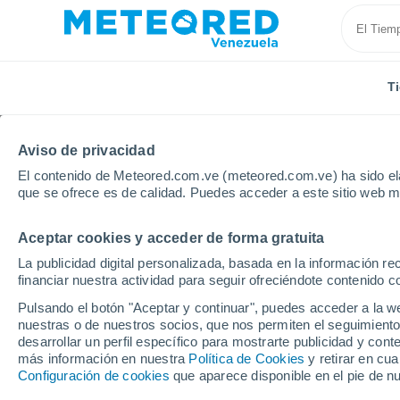
T
Aviso de privacidad
El contenido de Meteored.com.ve (meteored.com.ve) ha sido ela
que se ofrece es de calidad. Puedes acceder a este sitio web m
Aceptar cookies y acceder de forma gratuita
Inicio
Bélgica
Valonia
Provincia de Namur
E
La publicidad digital personalizada, basada en la información r
financiar nuestra actividad para seguir ofreciéndote contenido c
Tiempo en Eghezée
Pulsando el botón "Aceptar y continuar", puedes acceder a la w
nuestras o de nuestros socios, que nos permiten el seguimiento
15:08
Viernes
desarrollar un perfil específico para mostrarte publicidad y co
más información en nuestra
Política de Cookies
y retirar en cu
Configuración de cookies
que aparece disponible en el pie de n
Parcialmente nuboso