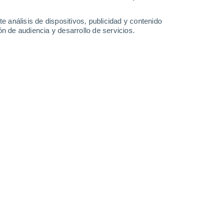
-
38
km/h
16
-
35
km/h
17
-
35
km/h
9
-
21
km/h
e análisis de dispositivos, publicidad y contenido
n de audiencia y desarrollo de servicios.
uboso
Norte
5 Medio
7
-
22 km/h
FPS:
6-10
Norte
4 Medio
7
-
21 km/h
FPS:
6-10
Norte
3 Medio
8
-
20 km/h
FPS:
6-10
Norte
2 Bajo
9
-
21 km/h
FPS:
no
Norte
1 Bajo
10
-
21 km/h
FPS:
no