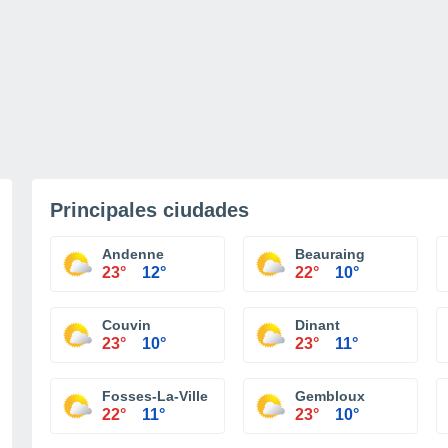
Principales ciudades
Andenne
Beauraing
23°
12°
22°
10°
Couvin
Dinant
23°
10°
23°
11°
Fosses-La-Ville
Gembloux
22°
11°
23°
10°