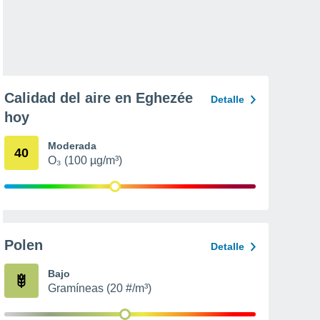
Calidad del aire en Eghezée
Detalle
hoy
Moderada
40
O₃ (100 µg/m³)
Polen
Detalle
Bajo
Gramíneas (20 #/m³)