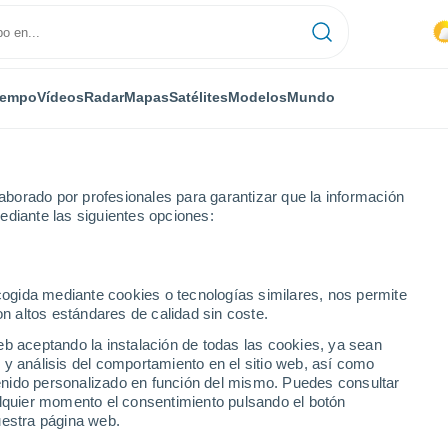
iempo
Vídeos
Radar
Mapas
Satélites
Modelos
Mundo
borado por profesionales para garantizar que la información
ediante las siguientes opciones:
ghezée
ecogida mediante cookies o tecnologías similares, nos permite
on altos estándares de calidad sin coste.
eb aceptando la instalación de todas las cookies, ya sean
 y análisis del comportamiento en el sitio web, así como
...
ntenido personalizado en función del mismo. Puedes consultar
alquier momento el consentimiento pulsando el botón
Por hora
uestra página web.
Intervalos nubosos en las
próximas horas