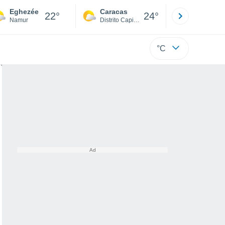
Eghezée
Caracas
Tucacas
22°
24°
Namur
Distrito Capital
Falcón
°C