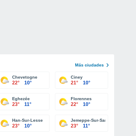
Más ciudades
Chevetogne
Ciney
22°
10°
21°
10°
Eghezée
Florennes
23°
11°
22°
10°
Han-Sur-Lesse
Jemeppe-Sur-Sambre
23°
10°
23°
11°