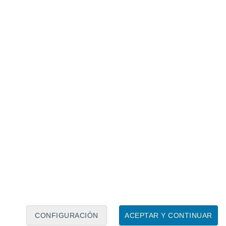
Calendario lunar
Lun
Mar
Mié
Jue
Vie
Sáb
Dom
7
8
9
10
11
12
13
14
15
16
17
18
19
20
CONFIGURACIÓN
ACEPTAR Y CONTINUAR
10