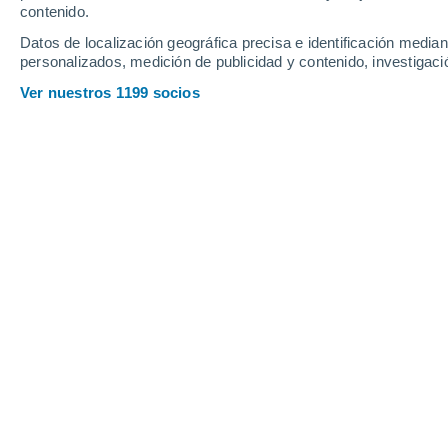
contenido.
12
-
27
km/h
10
-
25
km/h
18
10
-
22
km/h
Datos de localización geográfica precisa e identificación mediant
personalizados, medición de publicidad y contenido, investigació
Tiempo en Eghezée hoy
, 7 de agosto
Ver nuestros 1199 socios
Parcialmente n
22°
15:00
Sensación T.
22°
Nubes y claros
22°
16:00
Sensación T.
22°
Soleado
22°
17:00
Sensación T.
25°
Soleado
22°
18:00
Sensación T.
25°
Soleado
22°
19:00
Sensación T.
22°