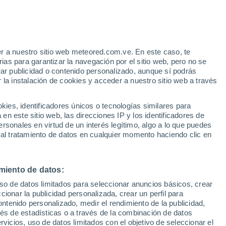
r a nuestro sitio web meteored.com.ve. En este caso, te
h
as para garantizar la navegación por el sitio web, pero no se
rar publicidad o contenido personalizado, aunque sí podrás
 la instalación de cookies y acceder a nuestro sitio web a través
via
Satélites
Modelos
es, identificadores únicos o tecnologías similares para
n este sitio web, las direcciones IP y los identificadores de
rsonales en virtud de un interés legítimo, algo a lo que puedes
 al tratamiento de datos en cualquier momento haciendo clic en
Lunes
Martes
Miércoles
Jueves
10 Ago
11 Ago
12 Ago
13 Ago
miento de datos:
uso de datos limitados para seleccionar anuncios básicos, crear
ccionar la publicidad personalizada, crear un perfil para
ontenido personalizado, medir el rendimiento de la publicidad,
29°
/
18°
25°
/
14°
29°
/
14°
33°
/
15°
vés de estadísticas o a través de la combinación de datos
rvicios, uso de datos limitados con el objetivo de seleccionar el