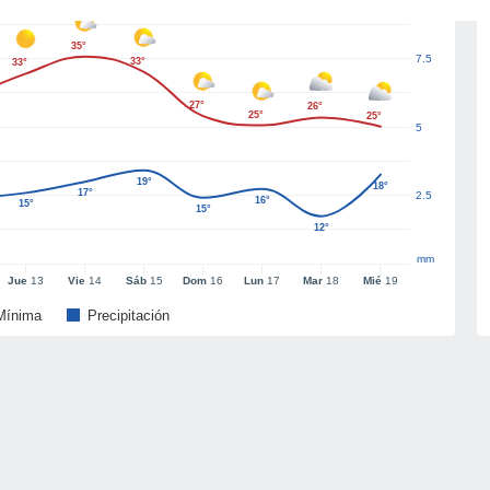
35°
7.5
33°
33°
27°
26°
25°
25°
5
19°
18°
17°
2.5
16°
15°
15°
12°
mm
Jue
13
Vie
14
Sáb
15
Dom
16
Lun
17
Mar
18
Mié
19
Mínima
Precipitación