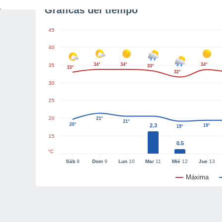
Gráficas del tiempo
45
40
34°
34°
34°
35
33°
33°
32°
30
25
20
21°
21°
20°
2.3
19°
19°
15
0.5
°C
Sáb
8
Dom
9
Lun
10
Mar
11
Mié
12
Jue
13
Máxima