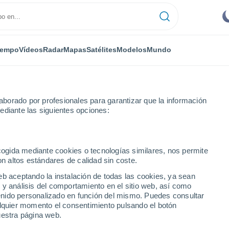
iempo
Vídeos
Radar
Mapas
Satélites
Modelos
Mundo
borado por profesionales para garantizar que la información
ediante las siguientes opciones:
ecogida mediante cookies o tecnologías similares, nos permite
on altos estándares de calidad sin coste.
 RN
eb aceptando la instalación de todas las cookies, ya sean
 y análisis del comportamiento en el sitio web, así como
...
ntenido personalizado en función del mismo. Puedes consultar
alquier momento el consentimiento pulsando el botón
Por hora
uestra página web.
Cielos nubosos en las próximas
horas