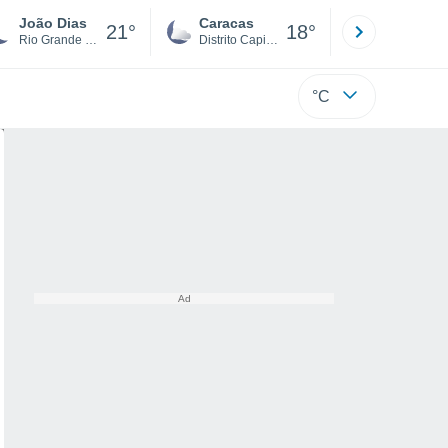
João Dias
Caracas
Tucacas
21°
18°
Rio Grande Do Norte
Distrito Capital
Falcón
°C