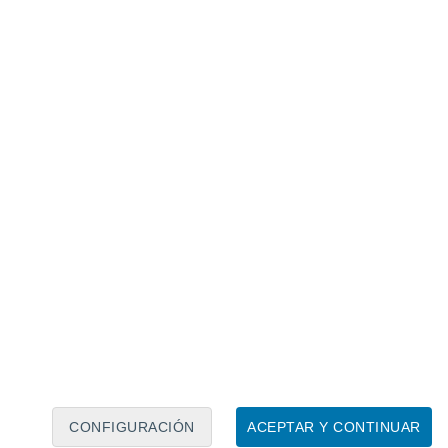
Calendario lunar
Lun
Mar
Mié
Jue
Vie
Sáb
Dom
8
9
10
11
12
13
14
15
16
17
18
19
20
21
CONFIGURACIÓN
ACEPTAR Y CONTINUAR