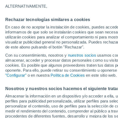
21°
ALTERNATIVAMENTE,
Rechazar tecnologías similares a cookies
Menguant
En caso de no aceptar la instalación de cookies, puedes accede
Iluminada
Sensación de 21°
informamos de que solo se instalarán cookies que sean necesari
utilizarán cookies para analizar el comportamiento ni para most
visualizar publicidad general no personalizada. Puedes rechazar
de este abono pulsando el botón "Rechazar".
Tiempo 1 - 7 días
Mapa de nubosidad
Radar de llu
Con su consentimiento, nosotros y
nuestros socios
usamos cooki
almacenar, acceder y procesar datos personales como su visita e
cookies. Es posible que algunos proveedores traten tus datos pe
oponerte. Para ello, puede retirar su consentimiento u oponerse
Mañana
Lunes
Hoy
"Configurar"
o en nuestra
Política de Cookies
en este sitio web.
9 Ago
10 Ago
8 Ago
Nosotros y nuestros socios hacemos el siguiente trata
Almacenar la información en un dispositivo y/o acceder a ella, 
perfiles para publicidad personalizada, utilizar perfiles para sele
personalizar el contenido, uso de perfiles para la selección de c
34°
/
21°
34°
/
21°
33°
/
20°
medir el rendimiento del contenido, comprender al público a tra
procedentes de diferentes fuentes, desarrollo y mejora de los se