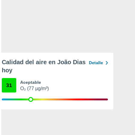
Calidad del aire en João Dias
Detalle
hoy
Aceptable
31
O₃ (77 µg/m³)