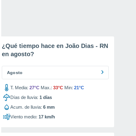
¿Qué tiempo hace en João Dias - RN
en
agosto
?
Agosto
T. Media:
27°C
Max.:
33°C
Min:
21°C
Días de lluvia:
1
días
Acum. de lluvia:
6 mm
Viento medio:
17 km/h