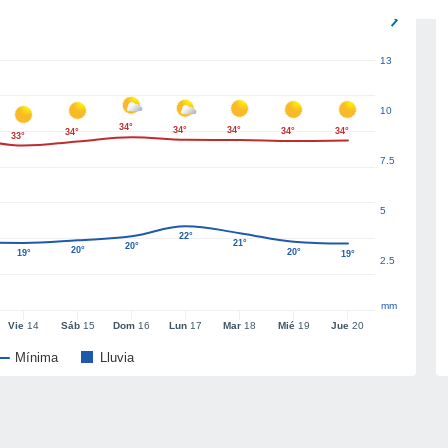
13
10
34°
34°
34°
34°
34°
34°
33°
7.5
5
22°
21°
20°
20°
20°
19°
19°
2.5
mm
Vie
14
Sáb
15
Dom
16
Lun
17
Mar
18
Mié
19
Jue
20
Mínima
Lluvia