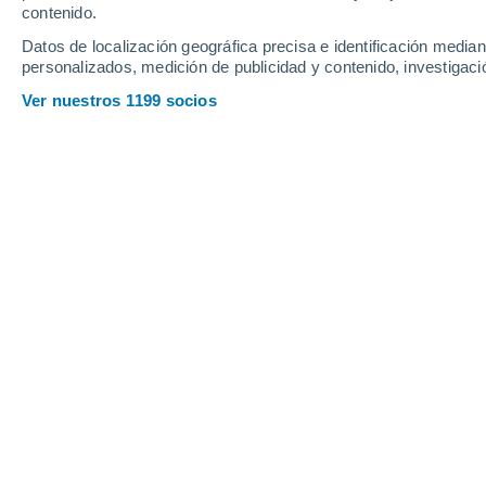
contenido.
19
-
43
km/h
13
-
35
km/h
17
16
-
39
km/h
Datos de localización geográfica precisa e identificación mediant
personalizados, medición de publicidad y contenido, investigació
Tiempo en João Dias - RN hoy
, 8 de 
Ver nuestros 1199 socios
Cielo despejado
21°
04:00
Sensación T.
21°
Nubes y claros
20°
05:00
Sensación T.
20°
Nubes y claros
20°
06:00
Sensación T.
20°
Parcialmente nu
24°
08:00
Sensación T.
25°
Soleado
29°
11:00
Sensación T.
30°