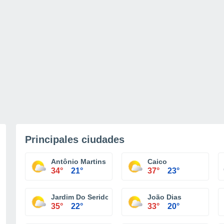
Principales ciudades
Antônio Martins
Caico
34°
21°
37°
23°
Jardim Do Serido
João Dias
35°
22°
33°
20°