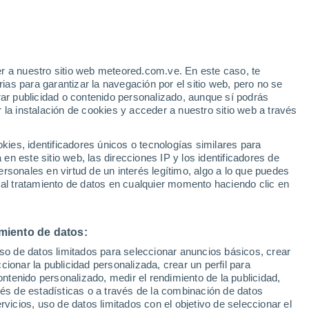
Aviso de nivel amarillo
Alerta moderada por otros en João
Dias hoy
e
r a nuestro sitio web meteored.com.ve. En este caso, te
:
22%
as para garantizar la navegación por el sitio web, pero no se
rar publicidad o contenido personalizado, aunque sí podrás
 la instalación de cookies y acceder a nuestro sitio web a través
via
Satélites
Modelos
es, identificadores únicos o tecnologías similares para
n este sitio web, las direcciones IP y los identificadores de
rsonales en virtud de un interés legítimo, algo a lo que puedes
 al tratamiento de datos en cualquier momento haciendo clic en
Martes
Miércoles
Jueves
Viernes
11 Ago
12 Ago
13 Ago
14 Ago
miento de datos:
uso de datos limitados para seleccionar anuncios básicos, crear
60%
30%
ccionar la publicidad personalizada, crear un perfil para
2.3 mm
0.5 mm
ontenido personalizado, medir el rendimiento de la publicidad,
33°
/
21°
32°
/
19°
34°
/
19°
33°
/
19°
vés de estadísticas o a través de la combinación de datos
rvicios, uso de datos limitados con el objetivo de seleccionar el