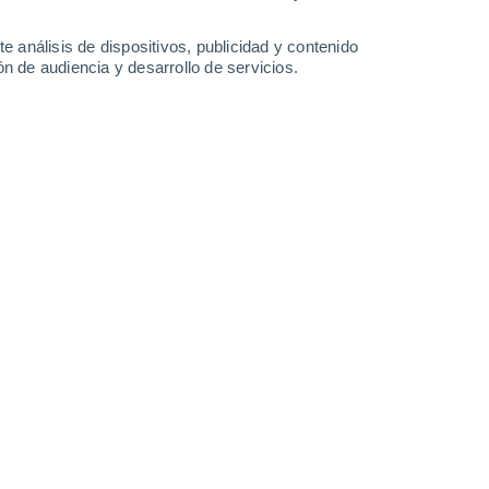
-
44
km/h
21
-
48
km/h
17
-
42
km/h
16
-
38
km/h
e análisis de dispositivos, publicidad y contenido
n de audiencia y desarrollo de servicios.
agosto
Este
0 Bajo
12
-
26 km/h
FPS:
no
Este
0 Bajo
10
-
26 km/h
FPS:
no
Sureste
0 Bajo
9
-
22 km/h
FPS:
no
boso
Este
2 Bajo
16
-
37 km/h
FPS:
no
Este
9 ¡Muy Alto!
13
-
36 km/h
FPS:
25-50