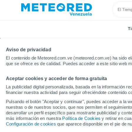
T
Aviso de privacidad
El contenido de Meteored.com.ve (meteored.com.ve) ha sido ela
que se ofrece es de calidad. Puedes acceder a este sitio web m
Aceptar cookies y acceder de forma gratuita
Inicio
Brasil
Rio Grande del Norte
João Dias
La publicidad digital personalizada, basada en la información r
financiar nuestra actividad para seguir ofreciéndote contenido c
Tiempo en João Dias -
Pulsando el botón "Aceptar y continuar", puedes acceder a la w
nuestras o de nuestros socios, que nos permiten el seguimiento
03:41
Sábado
desarrollar un perfil específico para mostrarte publicidad y co
más información en nuestra
Política de Cookies
y retirar en cu
Configuración de cookies
que aparece disponible en el pie de n
Cielo despejado