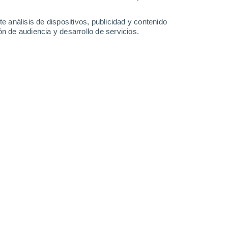
-
25
km/h
16
-
28
km/h
14
-
27
km/h
14
-
29
km/h
e análisis de dispositivos, publicidad y contenido
n de audiencia y desarrollo de servicios.
y
, 6 de agosto
Suroeste
5 Medio
3
-
10 km/h
FPS:
6-10
Suroeste
7 Alto
9
-
17 km/h
FPS:
15-25
Suroeste
9 ¡Muy Alto!
13
-
23 km/h
FPS:
25-50
Suroeste
9 ¡Muy Alto!
13
-
25 km/h
FPS:
25-50
Suroeste
8 ¡Muy Alto!
13
-
25 km/h
FPS:
25-50