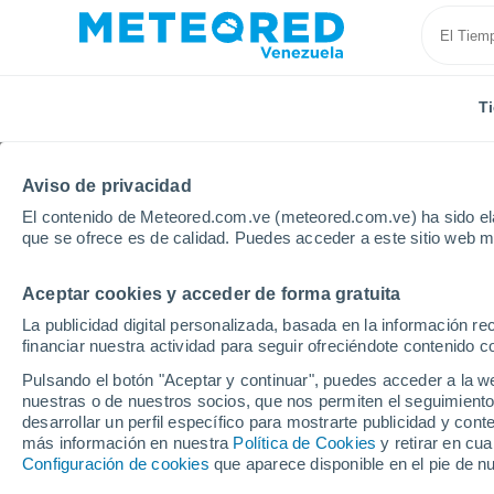
T
Aviso de privacidad
El contenido de Meteored.com.ve (meteored.com.ve) ha sido ela
que se ofrece es de calidad. Puedes acceder a este sitio web m
Aceptar cookies y acceder de forma gratuita
Inicio
Estados Unidos
Estado de California
Hunt
La publicidad digital personalizada, basada en la información r
financiar nuestra actividad para seguir ofreciéndote contenido c
Tiempo en Huntington 
Pulsando el botón "Aceptar y continuar", puedes acceder a la w
nuestras o de nuestros socios, que nos permiten el seguimiento
09:35
Jueves
desarrollar un perfil específico para mostrarte publicidad y co
más información en nuestra
Política de Cookies
y retirar en cu
Configuración de cookies
que aparece disponible en el pie de n
Soleado