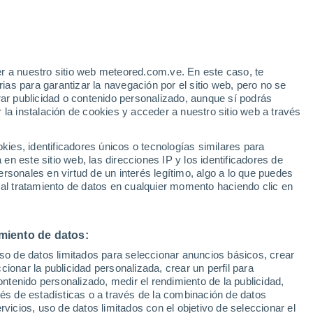
o
r a nuestro sitio web meteored.com.ve. En este caso, te
as para garantizar la navegación por el sitio web, pero no se
rar publicidad o contenido personalizado, aunque sí podrás
 la instalación de cookies y acceder a nuestro sitio web a través
via
Satélites
Modelos
es, identificadores únicos o tecnologías similares para
n este sitio web, las direcciones IP y los identificadores de
rsonales en virtud de un interés legítimo, algo a lo que puedes
 al tratamiento de datos en cualquier momento haciendo clic en
omingo
Lunes
Martes
Miércoles
9 Ago
10 Ago
11 Ago
12 Ago
miento de datos:
uso de datos limitados para seleccionar anuncios básicos, crear
ccionar la publicidad personalizada, crear un perfil para
ontenido personalizado, medir el rendimiento de la publicidad,
25°
/
21°
24°
/
21°
25°
/
21°
25°
/
21°
vés de estadísticas o a través de la combinación de datos
rvicios, uso de datos limitados con el objetivo de seleccionar el