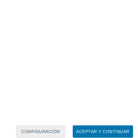
Calendario lunar
Lun
Mar
Mié
Jue
Vie
Sáb
Dom
6
7
8
9
10
11
12
13
14
15
16
17
18
19
CONFIGURACIÓN
ACEPTAR Y CONTINUAR