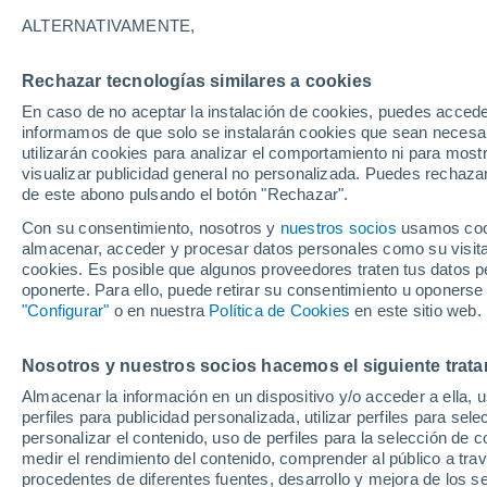
23°
ALTERNATIVAMENTE,
Rechazar tecnologías similares a cookies
UV
5 Medi
En caso de no aceptar la instalación de cookies, puedes accede
Sensación de 24°
FPS
6-10
informamos de que solo se instalarán cookies que sean necesari
utilizarán cookies para analizar el comportamiento ni para most
visualizar publicidad general no personalizada. Puedes rechazar
de este abono pulsando el botón "Rechazar".
Tiempo 1 - 7 días
Mapa de nubosidad
Radar de llu
Con su consentimiento, nosotros y
nuestros socios
usamos cooki
almacenar, acceder y procesar datos personales como su visita e
cookies. Es posible que algunos proveedores traten tus datos pe
oponerte. Para ello, puede retirar su consentimiento u oponerse
Mañana
Sábado
D
Hoy
"Configurar"
o en nuestra
Política de Cookies
en este sitio web.
7 Ago
8 Ago
6 Ago
Nosotros y nuestros socios hacemos el siguiente trata
Almacenar la información en un dispositivo y/o acceder a ella, 
perfiles para publicidad personalizada, utilizar perfiles para sele
personalizar el contenido, uso de perfiles para la selección de c
24°
/
21°
24°
/
21°
24°
/
19°
medir el rendimiento del contenido, comprender al público a tra
procedentes de diferentes fuentes, desarrollo y mejora de los se