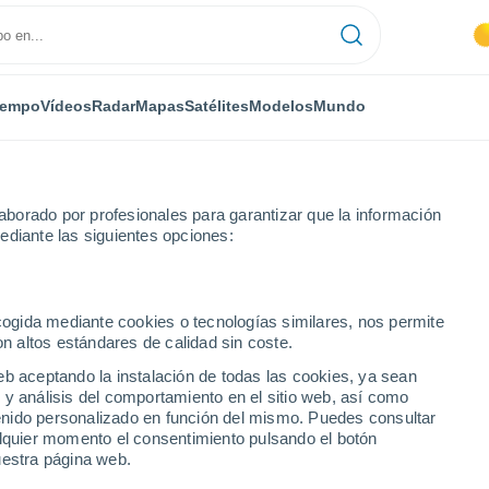
iempo
Vídeos
Radar
Mapas
Satélites
Modelos
Mundo
borado por profesionales para garantizar que la información
ediante las siguientes opciones:
ington Beach
ecogida mediante cookies o tecnologías similares, nos permite
on altos estándares de calidad sin coste.
Beach - CA
eb aceptando la instalación de todas las cookies, ya sean
 y análisis del comportamiento en el sitio web, así como
...
ntenido personalizado en función del mismo. Puedes consultar
alquier momento el consentimiento pulsando el botón
Por hora
uestra página web.
Intervalos nubosos en las
próximas horas