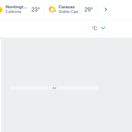
Huntington Beach
Caracas
Tucacas
23°
29°
California
Distrito Capital
Falcón
°C