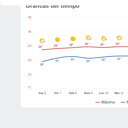
Gráficas del tiempo
35
30
25°
25°
24°
24°
25
24°
24°
21°
21°
21°
20
21°
21°
19°
15
°C
Jue
6
Vie
7
Sáb
8
Dom
9
Lun
10
Mar
11
Máxima