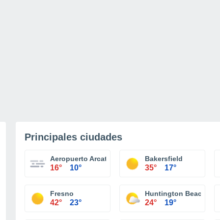
Principales ciudades
Aeropuerto Arcata/Eureka
Bakersfield
16°
10°
35°
17°
Fresno
Huntington Beach
42°
23°
24°
19°