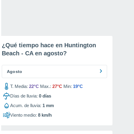
¿Qué tiempo hace en Huntington
Beach - CA en
agosto
?
Agosto
T. Media:
22°C
Max.:
27°C
Min:
19°C
Días de lluvia:
0
días
Acum. de lluvia:
1 mm
Viento medio:
8 km/h