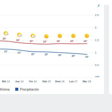
2.5
2
25°
1.5
24°
23°
24°
23°
24°
23°
21°
1
21°
20°
20°
20°
20°
19°
0.5
mm
Mié
12
Jue
13
Vie
14
Sáb
15
Dom
16
Lun
17
Mar
18
Mínima
Precipitación