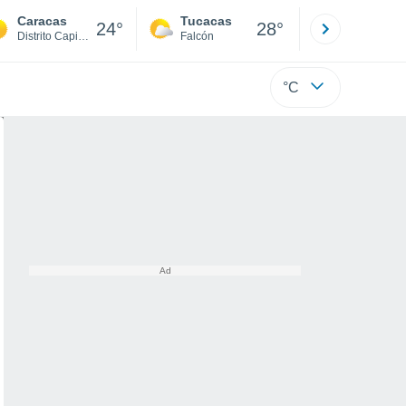
Caracas
Tucacas
La Guaira
24°
28°
Distrito Capital
Falcón
Di
°C