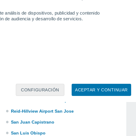
National City
e análisis de dispositivos, publicidad y contenido
Palm Springs
n de audiencia y desarrollo de servicios.
Sacramento
Samoa
San Bernardino
San Bruno
San Carlos Airport
Brown Field Municipal Airport San Diego
San Jose
CONFIGURACIÓN
ACEPTAR Y CONTINUAR
San Jose International Airport
Reid-Hillview Airport San Jose
San Juan Capistrano
San Luis Obispo