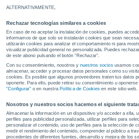
A - C
D - K
L - N
O - R
S - V
W - Z
ALTERNATIVAMENTE,
Localidades más consultadas del Est
Rechazar tecnologías similares a cookies
Anaheim
En caso de no aceptar la instalación de cookies, puedes accede
informamos de que solo se instalarán cookies que sean necesari
Arcata/Eureka Airport
utilizarán cookies para analizar el comportamiento ni para most
visualizar publicidad general no personalizada. Puedes rechazar
Bakersfield
de este abono pulsando el botón "Rechazar".
Barstow-Daggett Airport
Con su consentimiento, nosotros y
nuestros socios
usamos cooki
almacenar, acceder y procesar datos personales como su visita e
Berkeley
cookies. Es posible que algunos proveedores traten tus datos pe
oponerte. Para ello, puede retirar su consentimiento u oponerse
Beverly Hills
"Configurar"
o en nuestra
Política de Cookies
en este sitio web.
Big Bear Lake
Nosotros y nuestros socios hacemos el siguiente trata
Bishop
Almacenar la información en un dispositivo y/o acceder a ella, 
Calabasas
perfiles para publicidad personalizada, utilizar perfiles para sele
personalizar el contenido, uso de perfiles para la selección de c
California City
medir el rendimiento del contenido, comprender al público a tra
procedentes de diferentes fuentes, desarrollo y mejora de los se