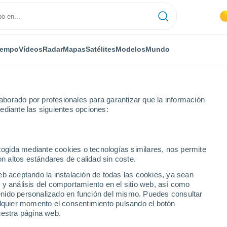
iempo
Vídeos
Radar
Mapas
Satélites
Modelos
Mundo
borado por profesionales para garantizar que la información
ediante las siguientes opciones:
lidades
ecogida mediante cookies o tecnologías similares, nos permite
on altos estándares de calidad sin coste.
 ciudades del Estado de
eb aceptando la instalación de todas las cookies, ya sean
 y análisis del comportamiento en el sitio web, así como
ntenido personalizado en función del mismo. Puedes consultar
alquier momento el consentimiento pulsando el botón
uestra página web.