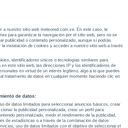
ado de California
Irvine
r a nuestro sitio web meteored.com.ve. En este caso, te
as para garantizar la navegación por el sitio web, pero no se
Los Ángeles Nexrad
rar publicidad o contenido personalizado, aunque sí podrás
 la instalación de cookies y acceder a nuestro sitio web a través
Mammoth Lakes
June Lakes Mammoth
es, identificadores únicos o tecnologías similares para
n este sitio web, las direcciones IP y los identificadores de
Millbrae
rsonales en virtud de un interés legítimo, algo a lo que puedes
 al tratamiento de datos en cualquier momento haciendo clic en
Modesto
Monterey
miento de datos:
Monterey Peninsula Airport Monterey
uso de datos limitados para seleccionar anuncios básicos, crear
Mountain View
ccionar la publicidad personalizada, crear un perfil para
ontenido personalizado, medir el rendimiento de la publicidad,
Napa
vés de estadísticas o a través de la combinación de datos
rvicios, uso de datos limitados con el objetivo de seleccionar el