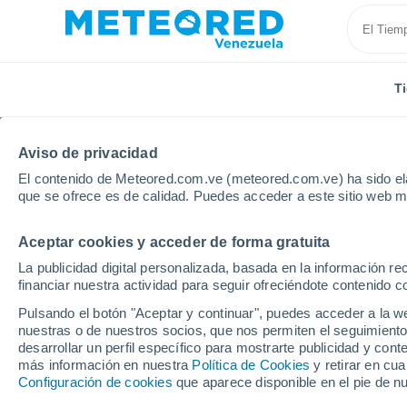
T
Aviso de privacidad
El contenido de Meteored.com.ve (meteored.com.ve) ha sido ela
que se ofrece es de calidad. Puedes acceder a este sitio web m
Aceptar cookies y acceder de forma gratuita
Inicio
Estados Unidos
Estado de California
Loca
La publicidad digital personalizada, basada en la información r
financiar nuestra actividad para seguir ofreciéndote contenido c
El tiempo en todas las
Pulsando el botón "Aceptar y continuar", puedes acceder a la w
California
nuestras o de nuestros socios, que nos permiten el seguimiento
desarrollar un perfil específico para mostrarte publicidad y co
más información en nuestra
Política de Cookies
y retirar en cu
Todas las localidades del Estado de California
Configuración de cookies
que aparece disponible en el pie de n