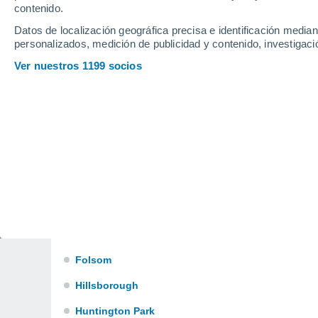
Carlsbad
contenido.
Datos de localización geográfica precisa e identificación mediant
Carmel-by-the-Sea
personalizados, medición de publicidad y contenido, investigació
Chula Vista
Ver nuestros 1199 socios
Colma
Costa Mesa
Culver City
Cupertino
Daly City
El Centro
Eureka
Folsom
Hillsborough
Huntington Park