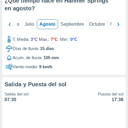
¿Qué tiempo hace en Hanmer Springs
ados con el
 seleccionar
en
agosto
?
o.
calización
yo
Junio
Julio
Agosto
Septiembre
Octubre
Noviemb
precisa e
ión mediante
T. Media:
3°C
Max.:
7°C
Min:
0°C
, publicidad
Días de lluvia:
15
días
dos,
Acum. de lluvia:
105 mm
 publicidad
,
Viento medio:
9 km/h
ón de
 desarrollo
s.
Salida y Puesta del sol
tros 1199
Salida del sol
Puesta del sol
ios
07:30
17:38