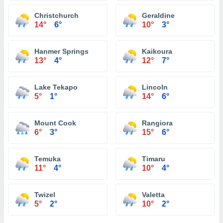
Christchurch
Geraldine
14°
6°
10°
3°
Hanmer Springs
Kaikoura
13°
4°
12°
7°
Lake Tekapo
Lincoln
5°
1°
14°
6°
Mount Cook
Rangiora
6°
3°
15°
6°
Temuka
Timaru
11°
4°
10°
4°
Twizel
Valetta
5°
2°
10°
2°