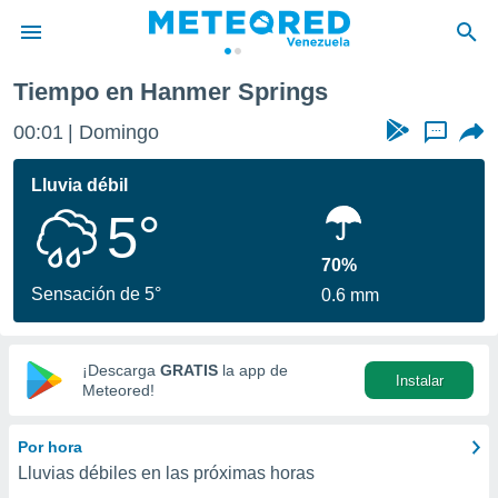
gs
Tiempo en Hanmer Springs
privacidad
00:01
Domingo
...
o de
om.ve
com.ve) ha
Lluvia débil
ado por
5°
es para
ue la
 que se
70%
e calidad.
Sensación de 5°
0.6 mm
eder a este
ediante las
opciones:
¡Descarga
GRATIS
la app de
Instalar
ookies y
Meteored!
e forma
Por hora
d digital
Lluvias débiles en las próximas horas
ada, basada