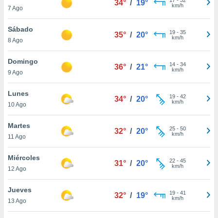
34°
/
19°
ublicidad y
km/h
7 Ago
do en
Sábado
 mismo.
19
-
35
35°
/
20°
km/h
sultar más
8 Ago
 en nuestra
 Cookies
y
Domingo
14
-
34
36°
/
21°
ualquier
km/h
9 Ago
ento
Lunes
 botón
19
-
42
34°
/
20°
km/h
10 Ago
ación de
kies
 disponible
Martes
25
-
50
32°
/
20°
e nuestra
km/h
11 Ago
.
Miércoles
IVAMENTE,
22
-
45
31°
/
20°
km/h
12 Ago
as
Jueves
19
-
41
32°
/
19°
 a cookies
km/h
13 Ago
 no aceptar