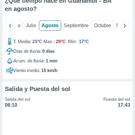
¿Qué tiempo hace en Guanambi - BA
ados con el
 seleccionar
en
agosto
?
o.
calización
yo
Junio
Julio
Agosto
Septiembre
Octubre
Noviemb
precisa e
ión mediante
T. Media:
23°C
Max.:
29°C
Min:
17°C
, publicidad
Días de lluvia:
0
días
dos,
Acum. de lluvia:
1 mm
 publicidad
,
Viento medio:
15 km/h
ón de
 desarrollo
s.
Salida y Puesta del sol
tros 1199
Salida del sol
Puesta del sol
ios
06:10
17:43