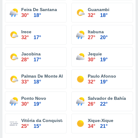
Feira De Santana
Guanambi
30°
18°
32°
18°
Irece
Itabuna
32°
17°
27°
20°
Jacobina
Jequie
28°
17°
30°
19°
Palmas De Monte Alto
Paulo Afonso
33°
18°
32°
19°
Ponto Novo
Salvador de Bahía
30°
19°
26°
22°
Vitória da Conquista
Xique-Xique
25°
15°
34°
21°