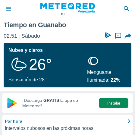
Tiempo en Guanabo
privacidad
02:51
Sábado
...
o de
om.ve
com.ve) ha
Nubes y claros
ado por
26°
es para
ue la
 que se
Menguante
e calidad.
Sensación de 28°
Iluminada:
22%
eder a este
ediante las
opciones:
¡Descarga
GRATIS
la app de
Instalar
ookies y
Meteored!
e forma
Por hora
d digital
Intervalos nubosos en las próximas horas
ada, basada