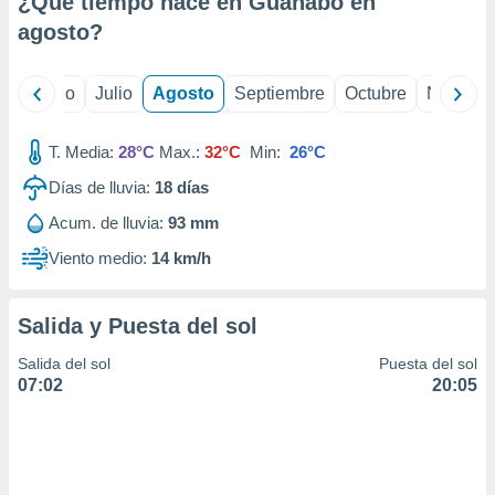
¿Qué tiempo hace en Guanabo en
ados con el
 seleccionar
agosto
?
o.
calización
yo
Junio
Julio
Agosto
Septiembre
Octubre
Noviemb
precisa e
ión mediante
T. Media:
28°C
Max.:
32°C
Min:
26°C
, publicidad
Días de lluvia:
18
días
dos,
Acum. de lluvia:
93 mm
 publicidad
,
Viento medio:
14 km/h
ón de
 desarrollo
s.
Salida y Puesta del sol
tros 1199
Salida del sol
Puesta del sol
ios
07:02
20:05