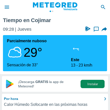
Tiempo en Cojimar
privacidad
09:28
Jueves
...
o de
om.ve
com.ve) ha
Parcialmente nuboso
ado por
29°
es para
ue la
 que se
Este
e calidad.
Sensación de 33°
13
23 km/h
eder a este
ediante las
opciones:
¡Descarga
GRATIS
la app de
Instalar
ookies y
Meteored!
e forma
Por hora
d digital
Calor Húmedo Sofocante en las próximas horas
ada, basada