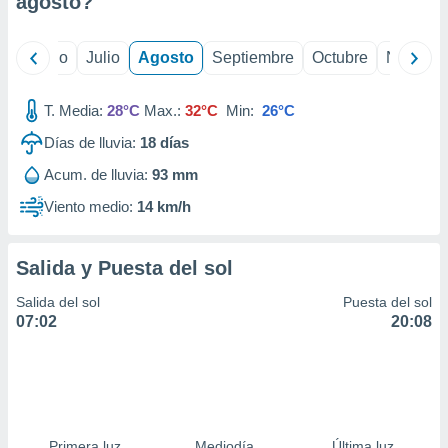
agosto
?
ados con el
 seleccionar
o.
yo
Junio
Julio
Agosto
Septiembre
Octubre
Noviemb
calización
precisa e
ión mediante
T. Media:
28°C
Max.:
32°C
Min:
26°C
Días de lluvia:
18
días
, publicidad
Acum. de lluvia:
93 mm
dos,
 publicidad
Viento medio:
14 km/h
,
ón de
 desarrollo
Salida y Puesta del sol
s.
Salida del sol
Puesta del sol
tros 1199
07:02
20:08
ios
Primera luz
Mediodía
Última luz