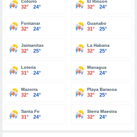
Cotorro
El Rincon
32°
24°
32°
24°
Fontanar
Guanabo
32°
24°
31°
25°
Jaimanitas
La Habana
32°
25°
32°
25°
Loteria
Managua
31°
24°
32°
24°
Mazorra
Playa Baracoa
32°
24°
32°
25°
Santa Fe
Sierra Maestra
31°
24°
32°
24°