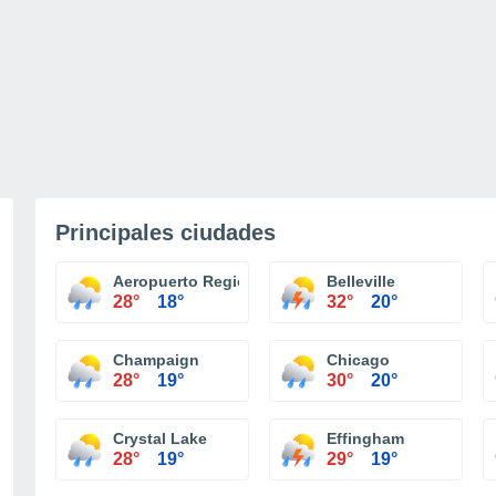
Principales ciudades
Aeropuerto Regional Central Illiniois Bloomington
Belleville
28°
18°
32°
20°
Champaign
Chicago
28°
19°
30°
20°
Crystal Lake
Effingham
28°
19°
29°
19°