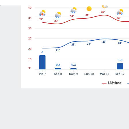
40
36°
35°
34°
35
34°
33°
32°
30
25
25°
24°
24°
23°
20
21°
3
15
1.3
0.3
0.3
°C
Vie
7
Sáb
8
Dom
9
Lun
10
Mar
11
Mié
12
Máxima