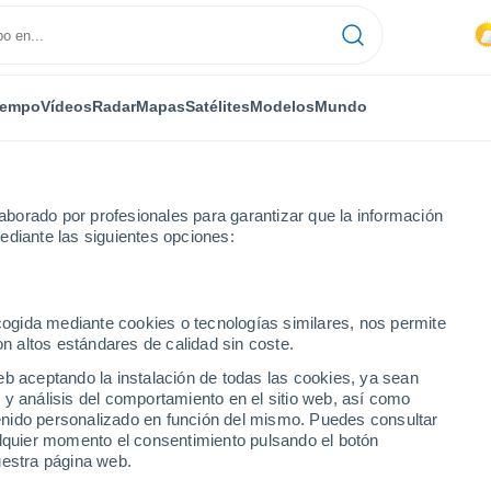
iempo
Vídeos
Radar
Mapas
Satélites
Modelos
Mundo
borado por profesionales para garantizar que la información
ediante las siguientes opciones:
ecogida mediante cookies o tecnologías similares, nos permite
on altos estándares de calidad sin coste.
eb aceptando la instalación de todas las cookies, ya sean
 y análisis del comportamiento en el sitio web, así como
...
ntenido personalizado en función del mismo. Puedes consultar
alquier momento el consentimiento pulsando el botón
Por hora
uestra página web.
Intervalos nubosos en las
próximas horas