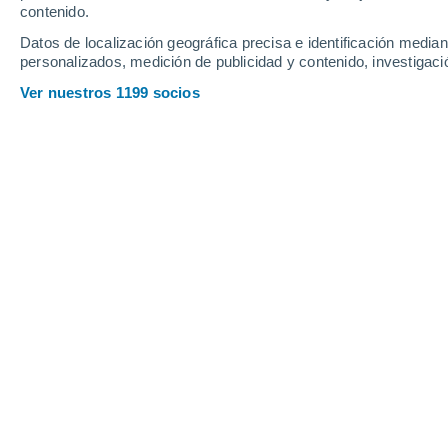
contenido.
11
-
29
km/h
15
-
32
km/h
17
24
-
45
km/h
Datos de localización geográfica precisa e identificación mediant
personalizados, medición de publicidad y contenido, investigació
Tiempo en Grubbs - IL hoy
, 7 de ago
Ver nuestros 1199 socios
Nubes y claros
21°
05:00
Sensación T.
21°
Nubes y claros
21°
06:00
Sensación T.
21°
Nubes y claros
23°
08:00
Sensación T.
20°
Soleado
29°
11:00
Sensación T.
34°
Nubes y claros
32°
14:00
Sensación T.
38°