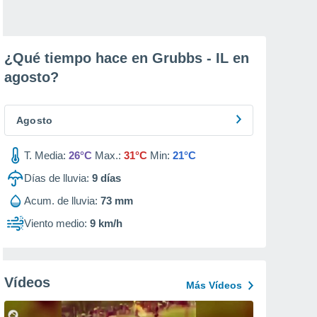
¿Qué tiempo hace en Grubbs - IL en
agosto
?
Agosto
T. Media:
26°C
Max.:
31°C
Min:
21°C
Días de lluvia:
9
días
Acum. de lluvia:
73 mm
Viento medio:
9 km/h
Vídeos
Más Vídeos