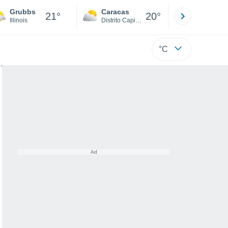
Grubbs
Caracas
Tucacas
21°
20°
Illinois
Distrito Capital
Falcón
°C