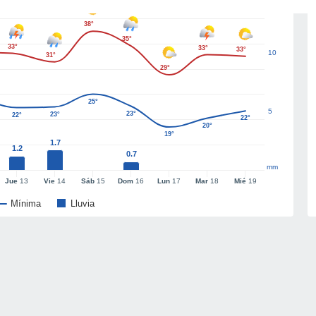
38°
35°
33°
33°
33°
10
31°
29°
25°
5
23°
23°
22°
22°
20°
19°
1.7
1.2
0.7
mm
Jue
13
Vie
14
Sáb
15
Dom
16
Lun
17
Mar
18
Mié
19
Mínima
Lluvia