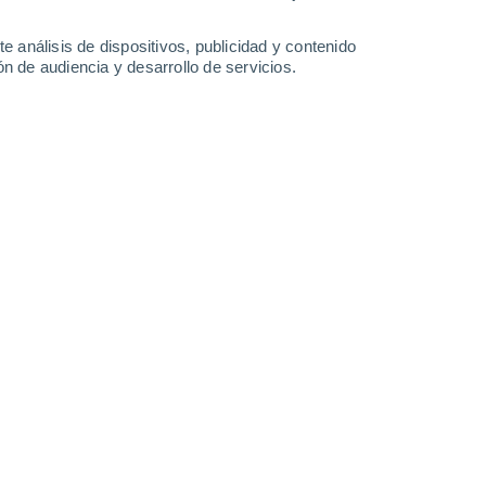
-
39
km/h
18
-
39
km/h
17
-
54
km/h
9
-
34
km/h
e análisis de dispositivos, publicidad y contenido
n de audiencia y desarrollo de servicios.
sto
Sureste
0 Bajo
6
-
14 km/h
FPS:
no
Sureste
0 Bajo
5
-
10 km/h
FPS:
no
Sureste
1 Bajo
6
-
15 km/h
FPS:
no
Sur
6 Alto
9
-
21 km/h
FPS:
15-25
Suroeste
7 Alto
8
-
23 km/h
FPS:
15-25