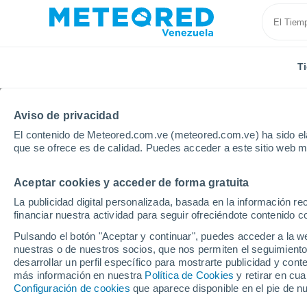
T
Aviso de privacidad
El contenido de Meteored.com.ve (meteored.com.ve) ha sido ela
que se ofrece es de calidad. Puedes acceder a este sitio web m
Aceptar cookies y acceder de forma gratuita
Inicio
Estados Unidos
Illinois
Grubbs
La publicidad digital personalizada, basada en la información r
financiar nuestra actividad para seguir ofreciéndote contenido c
Tiempo en Grubbs - IL
Pulsando el botón "Aceptar y continuar", puedes acceder a la w
nuestras o de nuestros socios, que nos permiten el seguimiento
05:19
Viernes
desarrollar un perfil específico para mostrarte publicidad y co
más información en nuestra
Política de Cookies
y retirar en cu
Configuración de cookies
que aparece disponible en el pie de n
Nubes y claros