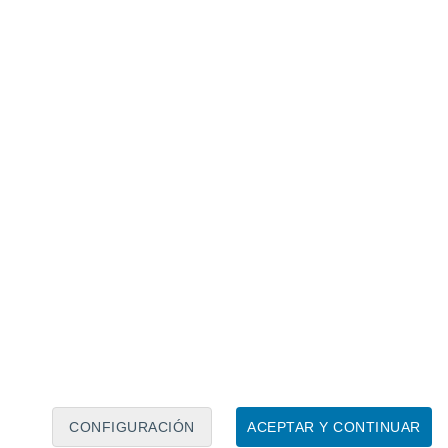
Calendario lunar
Lun
Mar
Mié
Jue
Vie
Sáb
Dom
7
8
9
10
11
12
13
14
15
16
17
18
19
20
CONFIGURACIÓN
ACEPTAR Y CONTINUAR
15