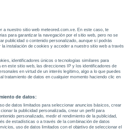
e
r a nuestro sitio web meteored.com.ve. En este caso, te
:
32%
as para garantizar la navegación por el sitio web, pero no se
rar publicidad o contenido personalizado, aunque sí podrás
 la instalación de cookies y acceder a nuestro sitio web a través
via
Satélites
Modelos
es, identificadores únicos o tecnologías similares para
n este sitio web, las direcciones IP y los identificadores de
rsonales en virtud de un interés legítimo, algo a lo que puedes
 al tratamiento de datos en cualquier momento haciendo clic en
Lunes
Martes
Miércoles
Jueves
10 Ago
11 Ago
12 Ago
13 Ago
miento de datos:
uso de datos limitados para seleccionar anuncios básicos, crear
70%
70%
ccionar la publicidad personalizada, crear un perfil para
1.3 mm
1.2 mm
ontenido personalizado, medir el rendimiento de la publicidad,
35°
/
24°
36°
/
25°
34°
/
24°
33°
/
22°
vés de estadísticas o a través de la combinación de datos
rvicios, uso de datos limitados con el objetivo de seleccionar el