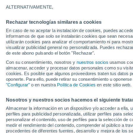
21°
ALTERNATIVAMENTE,
Rechazar tecnologías similares a cookies
Menguant
En caso de no aceptar la instalación de cookies, puedes accede
Iluminada
Sensación de 21°
informamos de que solo se instalarán cookies que sean necesari
utilizarán cookies para analizar el comportamiento ni para most
visualizar publicidad general no personalizada. Puedes rechazar
de este abono pulsando el botón "Rechazar".
Tiempo 1 - 7 días
Mapa de nubosidad
Radar de llu
Con su consentimiento, nosotros y
nuestros socios
usamos cooki
almacenar, acceder y procesar datos personales como su visita e
cookies. Es posible que algunos proveedores traten tus datos pe
oponerte. Para ello, puede retirar su consentimiento u oponerse
Mañana
Domingo
Hoy
"Configurar"
o en nuestra
Política de Cookies
en este sitio web.
8 Ago
9 Ago
7 Ago
Nosotros y nuestros socios hacemos el siguiente trata
Almacenar la información en un dispositivo y/o acceder a ella, 
40%
30%
70%
perfiles para publicidad personalizada, utilizar perfiles para sele
0.3 mm
0.3 mm
3 mm
personalizar el contenido, uso de perfiles para la selección de c
32°
/
21°
34°
/
23°
33°
/
20°
medir el rendimiento del contenido, comprender al público a tra
procedentes de diferentes fuentes, desarrollo y mejora de los se