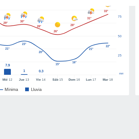
33°
75
31°
30°
29°
28°
28°
26°
50
23°
22°
21°
21°
20°
25
16°
15°
7.9
1
0.3
mm
Mié
12
Jue
13
Vie
14
Sáb
15
Dom
16
Lun
17
Mar
18
Mínima
Lluvia