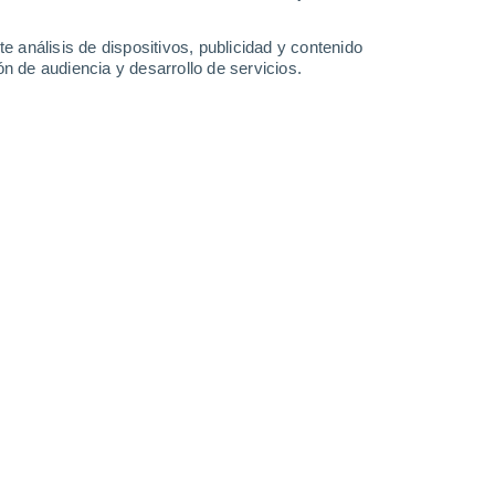
-
62
km/h
19
-
35
km/h
19
-
50
km/h
18
-
45
km/h
e análisis de dispositivos, publicidad y contenido
n de audiencia y desarrollo de servicios.
to
Sur
6 Alto
7
-
17 km/h
FPS:
15-25
boso
Sur
7 Alto
6
-
19 km/h
FPS:
15-25
boso
Sur
7 Alto
10
-
22 km/h
FPS:
15-25
boso
Suroeste
8 ¡Muy Alto!
10
-
23 km/h
FPS:
25-50
Sur
6 Alto
10
-
23 km/h
FPS:
15-25