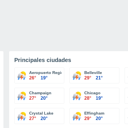
Principales ciudades
Aeropuerto Regional Central Illiniois Bloomington
Belleville
26°
19°
29°
21°
Champaign
Chicago
27°
20°
28°
19°
Crystal Lake
Effingham
27°
20°
29°
20°