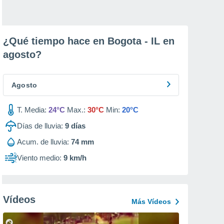
¿Qué tiempo hace en Bogota - IL en
agosto
?
Agosto
T. Media:
24°C
Max.:
30°C
Min:
20°C
Días de lluvia:
9
días
Acum. de lluvia:
74 mm
Viento medio:
9 km/h
Vídeos
Más Vídeos