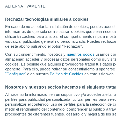
24°
ALTERNATIVAMENTE,
Rechazar tecnologías similares a cookies
UV
6 Alto
En caso de no aceptar la instalación de cookies, puedes accede
Sensación de 24°
FPS
15-25
informamos de que solo se instalarán cookies que sean necesari
utilizarán cookies para analizar el comportamiento ni para most
visualizar publicidad general no personalizada. Puedes rechazar
de este abono pulsando el botón "Rechazar".
Tiempo 1 - 7 días
Mapa de nubosidad
Radar de llu
Con su consentimiento, nosotros y
nuestros socios
usamos cooki
almacenar, acceder y procesar datos personales como su visita e
cookies. Es posible que algunos proveedores traten tus datos pe
oponerte. Para ello, puede retirar su consentimiento u oponerse
Mañana
Sábado
D
Hoy
"Configurar"
o en nuestra
Política de Cookies
en este sitio web.
7 Ago
8 Ago
6 Ago
Nosotros y nuestros socios hacemos el siguiente trata
Almacenar la información en un dispositivo y/o acceder a ella, 
80%
30%
80%
perfiles para publicidad personalizada, utilizar perfiles para sele
2.7 mm
0.5 mm
11 mm
personalizar el contenido, uso de perfiles para la selección de c
29°
/
21°
30°
/
20°
28°
/
20°
medir el rendimiento del contenido, comprender al público a tra
procedentes de diferentes fuentes, desarrollo y mejora de los se