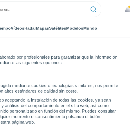
iempo
Vídeos
Radar
Mapas
Satélites
Modelos
Mundo
borado por profesionales para garantizar que la información
ediante las siguientes opciones:
ecogida mediante cookies o tecnologías similares, nos permite
on altos estándares de calidad sin coste.
eb aceptando la instalación de todas las cookies, ya sean
 y análisis del comportamiento en el sitio web, así como
...
ntenido personalizado en función del mismo. Puedes consultar
alquier momento el consentimiento pulsando el botón
Por hora
uestra página web.
Cielos nubosos en las próximas
horas