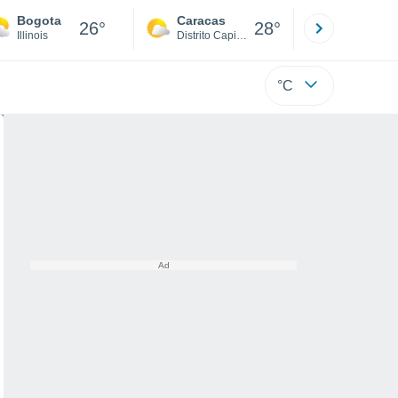
Bogota
Caracas
Tucacas
26°
28°
Illinois
Distrito Capital
Falcón
°C