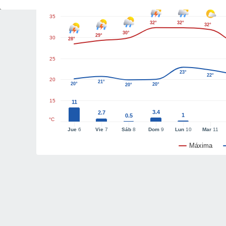
35
32°
32°
32°
30°
29°
30
28°
25
23°
22°
20
21°
20°
20°
20°
15
11
3.4
2.7
1
0.5
°C
Jue
6
Vie
7
Sáb
8
Dom
9
Lun
10
Mar
11
Máxima