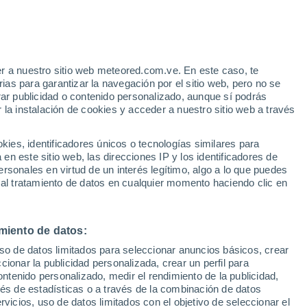
r a nuestro sitio web meteored.com.ve. En este caso, te
as para garantizar la navegación por el sitio web, pero no se
rar publicidad o contenido personalizado, aunque sí podrás
 la instalación de cookies y acceder a nuestro sitio web a través
via
Satélites
Modelos
es, identificadores únicos o tecnologías similares para
n este sitio web, las direcciones IP y los identificadores de
rsonales en virtud de un interés legítimo, algo a lo que puedes
 al tratamiento de datos en cualquier momento haciendo clic en
omingo
Lunes
Martes
Miércoles
9 Ago
10 Ago
11 Ago
12 Ago
miento de datos:
uso de datos limitados para seleccionar anuncios básicos, crear
40%
30%
70%
ccionar la publicidad personalizada, crear un perfil para
3.4 mm
1 mm
7.9 mm
ontenido personalizado, medir el rendimiento de la publicidad,
32°
/
20°
32°
/
23°
32°
/
22°
29°
/
21°
vés de estadísticas o a través de la combinación de datos
rvicios, uso de datos limitados con el objetivo de seleccionar el