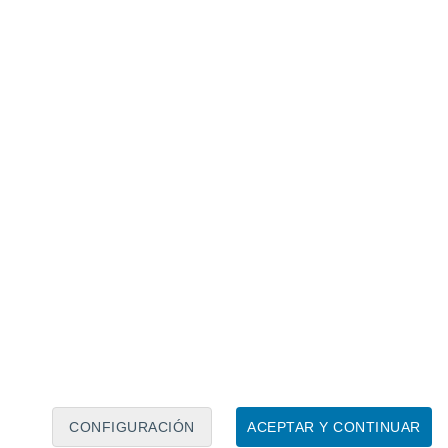
Calendario lunar
Lun
Mar
Mié
Jue
Vie
Sáb
Dom
6
7
8
9
10
11
12
13
14
15
16
17
18
19
CONFIGURACIÓN
ACEPTAR Y CONTINUAR
100