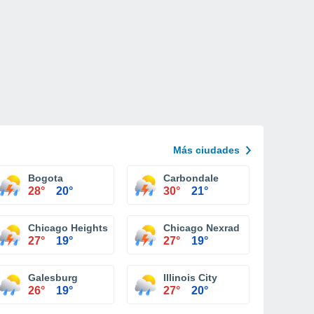
Más ciudades
Bogota
Carbondale
28°
20°
30°
21°
Chicago Heights
Chicago Nexrad
27°
19°
27°
19°
Galesburg
Illinois City
26°
19°
27°
20°