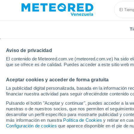
T
Aviso de privacidad
El contenido de Meteored.com.ve (meteored.com.ve) ha sido ela
que se ofrece es de calidad. Puedes acceder a este sitio web m
Aceptar cookies y acceder de forma gratuita
Inicio
Estados Unidos
Illinois
Bogota
La publicidad digital personalizada, basada en la información r
financiar nuestra actividad para seguir ofreciéndote contenido c
Tiempo en Bogota - IL
Pulsando el botón "Aceptar y continuar", puedes acceder a la w
nuestras o de nuestros socios, que nos permiten el seguimiento
11:19
Jueves
desarrollar un perfil específico para mostrarte publicidad y co
más información en nuestra
Política de Cookies
y retirar en cu
Configuración de cookies
que aparece disponible en el pie de n
Nubes y claros