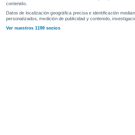
contenido.
17
-
46
km/h
12
-
27
km/h
20
14
-
30
km/h
Datos de localización geográfica precisa e identificación mediant
personalizados, medición de publicidad y contenido, investigació
Tiempo en Bogota - IL hoy
, 6 de agos
Ver nuestros 1199 socios
Nubes y claros
24°
11:00
Sensación T.
24°
Parcialmente nu
26°
12:00
Sensación T.
27°
Parcialmente nu
27°
13:00
Sensación T.
28°
Parcialmente nu
27°
14:00
Sensación T.
30°
Nubes y claros
28°
15:00
Sensación T.
31°