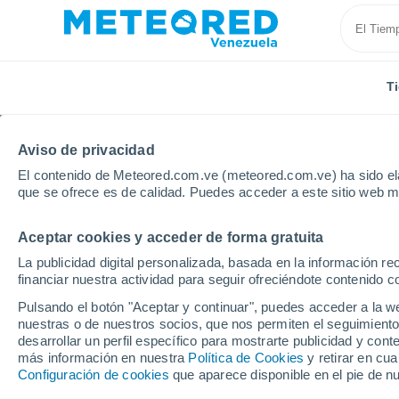
T
Aviso de privacidad
El contenido de Meteored.com.ve (meteored.com.ve) ha sido ela
que se ofrece es de calidad. Puedes acceder a este sitio web m
Aceptar cookies y acceder de forma gratuita
Inicio
Estados Unidos
Illinois
Moline
La publicidad digital personalizada, basada en la información r
financiar nuestra actividad para seguir ofreciéndote contenido c
Tiempo en Moline - IL
Pulsando el botón "Aceptar y continuar", puedes acceder a la w
nuestras o de nuestros socios, que nos permiten el seguimiento
05:58
Viernes
desarrollar un perfil específico para mostrarte publicidad y co
más información en nuestra
Política de Cookies
y retirar en cu
Configuración de cookies
que aparece disponible en el pie de n
Nubes y claros