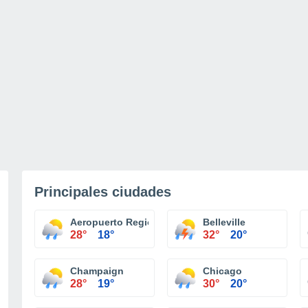
Principales ciudades
Aeropuerto Regional Central Illiniois Bloomington
Belleville
28°
18°
32°
20°
Champaign
Chicago
28°
19°
30°
20°