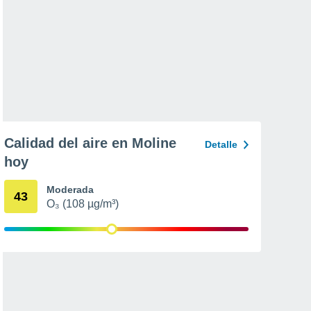
Calidad del aire en Moline
Detalle
hoy
Moderada
43
O₃ (108 µg/m³)