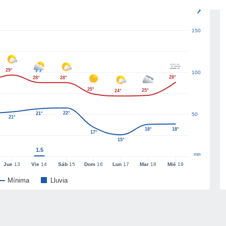
150
29°
100
28°
28°
28°
25°
25°
24°
22°
21°
50
21°
18°
18°
17°
15°
1.5
mm
Jue
13
Vie
14
Sáb
15
Dom
16
Lun
17
Mar
18
Mié
19
Mínima
Lluvia