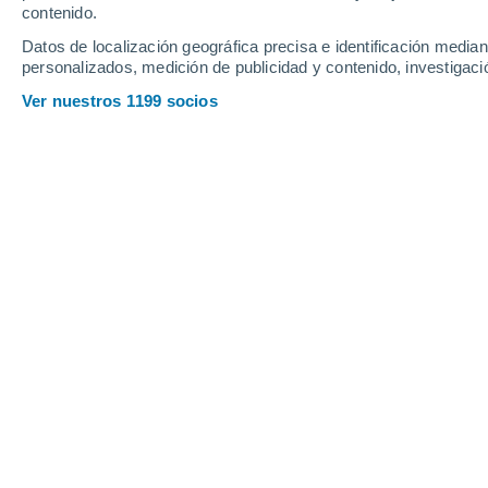
contenido.
12
-
26
km/h
19
-
42
km/h
22
12
-
29
km/h
Datos de localización geográfica precisa e identificación mediant
personalizados, medición de publicidad y contenido, investigació
Tiempo en Moline - IL hoy
, 7 de agos
Ver nuestros 1199 socios
Nubes y claros
20°
06:00
Sensación T.
20°
Nubes y claros
20°
07:00
Sensación T.
20°
Nubes y claros
21°
08:00
Sensación T.
21°
Nubes y claros
23°
09:00
Sensación T.
22°
Cubierto
25°
11:00
Sensación T.
26°