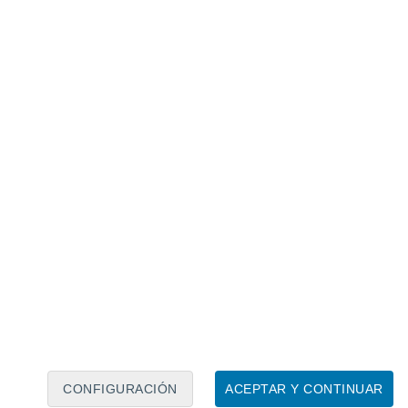
Calendario lunar
Lun
Mar
Mié
Jue
Vie
Sáb
Dom
7
8
9
10
11
12
13
14
15
16
17
18
19
20
CONFIGURACIÓN
ACEPTAR Y CONTINUAR