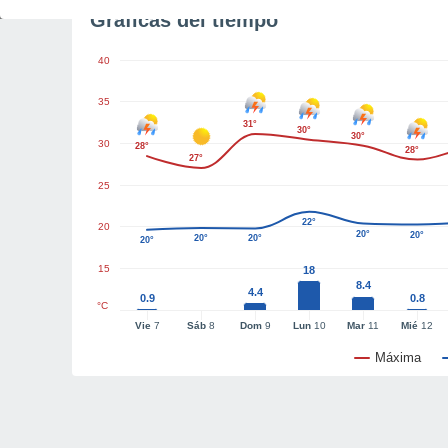
Gráficas del tiempo
40
35
31°
30°
30°
30
28°
28°
27°
25
22°
20
20°
20°
20°
20°
20°
15
18
8.4
4.4
0.9
0.8
°C
Vie
7
Sáb
8
Dom
9
Lun
10
Mar
11
Mié
12
Máxima