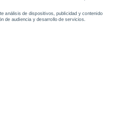
-
42
km/h
13
-
41
km/h
13
-
31
km/h
8
-
17
km/h
e análisis de dispositivos, publicidad y contenido
n de audiencia y desarrollo de servicios.
to
Sur
0 Bajo
7
-
16 km/h
FPS:
no
Sur
0 Bajo
8
-
15 km/h
FPS:
no
Sur
1 Bajo
9
-
20 km/h
FPS:
no
Suroeste
2 Bajo
8
-
20 km/h
FPS:
no
Suroeste
3 Medio
5
-
17 km/h
FPS:
6-10