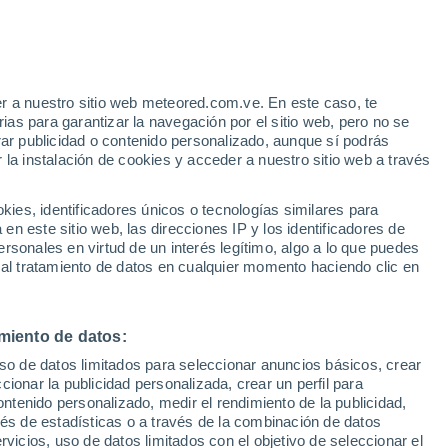
r a nuestro sitio web meteored.com.ve. En este caso, te
h
as para garantizar la navegación por el sitio web, pero no se
rar publicidad o contenido personalizado, aunque sí podrás
 la instalación de cookies y acceder a nuestro sitio web a través
atélites
Modelos
es, identificadores únicos o tecnologías similares para
n este sitio web, las direcciones IP y los identificadores de
rsonales en virtud de un interés legítimo, algo a lo que puedes
 al tratamiento de datos en cualquier momento haciendo clic en
Lunes
Martes
Miércoles
Jueves
10 Ago
11 Ago
12 Ago
13 Ago
miento de datos:
uso de datos limitados para seleccionar anuncios básicos, crear
80%
80%
70%
ccionar la publicidad personalizada, crear un perfil para
18 mm
8.4 mm
0.8 mm
ontenido personalizado, medir el rendimiento de la publicidad,
30°
/
22°
30°
/
20°
28°
/
20°
29°
/
21°
vés de estadísticas o a través de la combinación de datos
rvicios, uso de datos limitados con el objetivo de seleccionar el