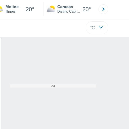
Moline
Caracas
Tucacas
20°
20°
Illinois
Distrito Capital
Falcón
°C