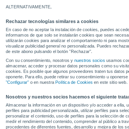
20°
ALTERNATIVAMENTE,
Rechazar tecnologías similares a cookies
Sur
En caso de no aceptar la instalación de cookies, puedes accede
Sensación de 20°
7
-
16 km/
informamos de que solo se instalarán cookies que sean necesari
utilizarán cookies para analizar el comportamiento ni para most
visualizar publicidad general no personalizada. Puedes rechazar
de este abono pulsando el botón "Rechazar".
Tiempo 1 - 7 días
Mapa de lluvia
Radar de lluvia
S
Con su consentimiento, nosotros y
nuestros socios
usamos cooki
almacenar, acceder y procesar datos personales como su visita e
cookies. Es posible que algunos proveedores traten tus datos pe
oponerte. Para ello, puede retirar su consentimiento u oponerse
Mañana
Domingo
Hoy
"Configurar"
o en nuestra
Política de Cookies
en este sitio web.
8 Ago
9 Ago
7 Ago
Nosotros y nuestros socios hacemos el siguiente trata
Almacenar la información en un dispositivo y/o acceder a ella, 
80%
60%
perfiles para publicidad personalizada, utilizar perfiles para sele
4.4 mm
0.9 mm
personalizar el contenido, uso de perfiles para la selección de c
27°
/
20°
31°
/
20°
28°
/
20°
medir el rendimiento del contenido, comprender al público a tra
procedentes de diferentes fuentes, desarrollo y mejora de los se