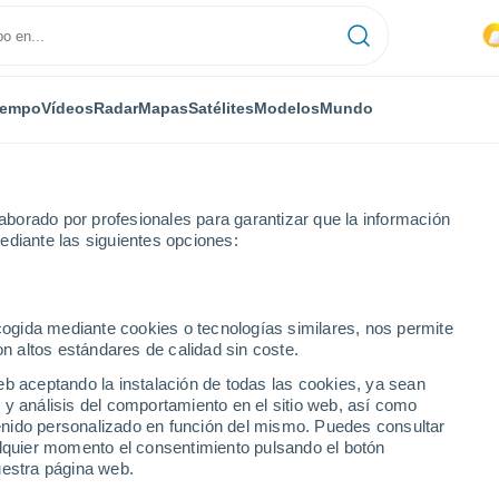
iempo
Vídeos
Radar
Mapas
Satélites
Modelos
Mundo
borado por profesionales para garantizar que la información
ediante las siguientes opciones:
ecogida mediante cookies o tecnologías similares, nos permite
on altos estándares de calidad sin coste.
eb aceptando la instalación de todas las cookies, ya sean
 y análisis del comportamiento en el sitio web, así como
...
ntenido personalizado en función del mismo. Puedes consultar
alquier momento el consentimiento pulsando el botón
Por hora
uestra página web.
Cielos cubiertos en las próximas
horas