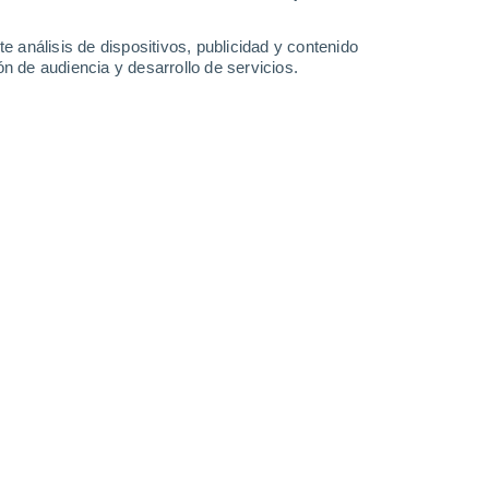
Sábado
8
e análisis de dispositivos, publicidad y contenido
n de audiencia y desarrollo de servicios.
n Girona
26°
Cielo despejado
02:00
Sensación T.
27°
24°
Nubes y claros
05:00
Sensación T.
24°
25°
Soleado
08:00
Sensación T.
26°
31°
Nubes y claros
11:00
Sensación T.
32°
30%