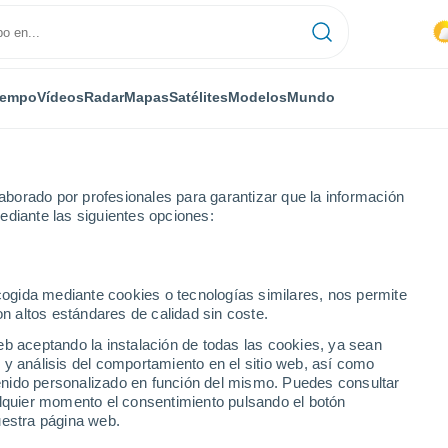
iempo
Vídeos
Radar
Mapas
Satélites
Modelos
Mundo
borado por profesionales para garantizar que la información
ediante las siguientes opciones:
Girona
Por horas
ecogida mediante cookies o tecnologías similares, nos permite
on altos estándares de calidad sin coste.
 horas
eb aceptando la instalación de todas las cookies, ya sean
 y análisis del comportamiento en el sitio web, así como
ntenido personalizado en función del mismo. Puedes consultar
alquier momento el consentimiento pulsando el botón
uestra página web.