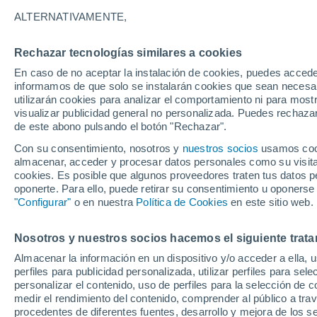
Gráfica del tiempo por horas en 
ALTERNATIVAMENTE,
SÍMBOLO
TEMPERATURA
Rechazar tecnologías similares a cookies
En caso de no aceptar la instalación de cookies, puedes accede
00
03
06
09
12
15
18
21
00
03
06
09
informamos de que solo se instalarán cookies que sean necesari
utilizarán cookies para analizar el comportamiento ni para most
visualizar publicidad general no personalizada. Puedes rechazar
de este abono pulsando el botón "Rechazar".
Con su consentimiento, nosotros y
nuestros socios
usamos cooki
34°
almacenar, acceder y procesar datos personales como su visita e
32°
31°
cookies. Es posible que algunos proveedores traten tus datos pe
30°
oponerte. Para ello, puede retirar su consentimiento u oponerse
"Configurar"
o en nuestra
Política de Cookies
en este sitio web.
27°
25°
24°
26°
Nosotros y nuestros socios hacemos el siguiente trata
23°
24°
Almacenar la información en un dispositivo y/o acceder a ella, 
23°
perfiles para publicidad personalizada, utilizar perfiles para sele
personalizar el contenido, uso de perfiles para la selección de c
medir el rendimiento del contenido, comprender al público a tra
0.2
procedentes de diferentes fuentes, desarrollo y mejora de los se