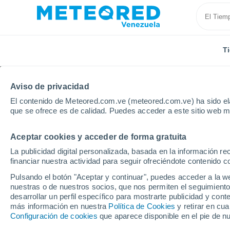
T
Aviso de privacidad
El contenido de Meteored.com.ve (meteored.com.ve) ha sido ela
que se ofrece es de calidad. Puedes acceder a este sitio web m
Aceptar cookies y acceder de forma gratuita
Inicio
España
Cataluña
Provincia de Girona
La publicidad digital personalizada, basada en la información r
financiar nuestra actividad para seguir ofreciéndote contenido c
Tiempo en Girona por
Pulsando el botón "Aceptar y continuar", puedes acceder a la w
nuestras o de nuestros socios, que nos permiten el seguimiento
desarrollar un perfil específico para mostrarte publicidad y co
Tiempo 1 - 7 días
Por horas
más información en nuestra
Política de Cookies
y retirar en cu
Configuración de cookies
que aparece disponible en el pie de n