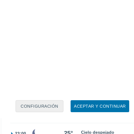
23°
Cielo despejado
05:00
Sensación T.
23°
24°
Soleado
08:00
Sensación T.
25°
30°
Soleado
11:00
Sensación T.
32°
50%
33°
Tormenta
14:00
0.8 mm
Sensación T.
35°
50%
32°
Lluvia débil
17:00
0.1 mm
Sensación T.
35°
CONFIGURACIÓN
ACEPTAR Y CONTINUAR
29°
Nubes y claros
20:00
Sensación T.
33°
25°
Cielo despejado
23:00