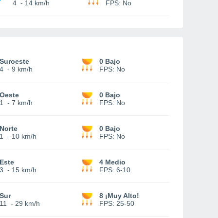
4
-
14 km/h
FPS:
No
Suroeste
0 Bajo
4
-
9 km/h
FPS:
No
Oeste
0 Bajo
1
-
7 km/h
FPS:
No
Norte
0 Bajo
1
-
10 km/h
FPS:
No
Este
4 Medio
3
-
15 km/h
FPS:
6-10
Sur
8 ¡Muy Alto!
11
-
29 km/h
FPS:
25-50