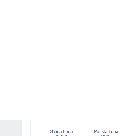
Chubascos tormentosos con
cielo parcialmente nuboso
Salida del sol a las
06:48
Puesta del sol a las
21:00
Primera luz a las
06:17
Última luz a las
21:30
Fase Lunar
Menguante
Iluminada
35%
Salida Luna
Puesta Luna