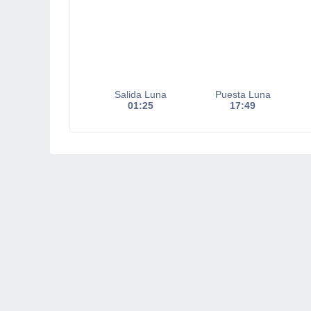
Salida Luna
Puesta Luna
01:25
17:49