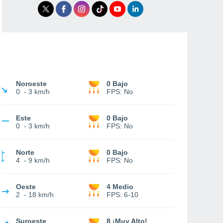
Noroeste
0 Bajo
0
-
3 km/h
FPS:
No
Este
0 Bajo
0
-
3 km/h
FPS:
No
Norte
0 Bajo
4
-
9 km/h
FPS:
No
Oeste
4 Medio
2
-
18 km/h
FPS:
6-10
Suroeste
8 ¡Muy Alto!