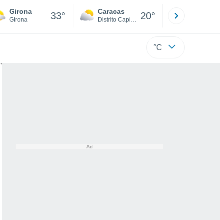
Girona
Caracas
Tucacas
33°
20°
Girona
Distrito Capital
Falcón
°C