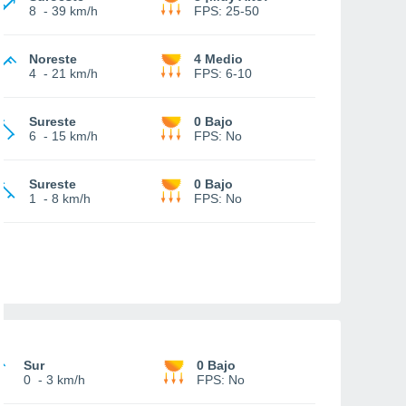
8
-
39 km/h
FPS:
25-50
Noreste
4 Medio
4
-
21 km/h
FPS:
6-10
Sureste
0 Bajo
6
-
15 km/h
FPS:
No
Sureste
0 Bajo
1
-
8 km/h
FPS:
No
Sur
0 Bajo
0
-
3 km/h
FPS:
No