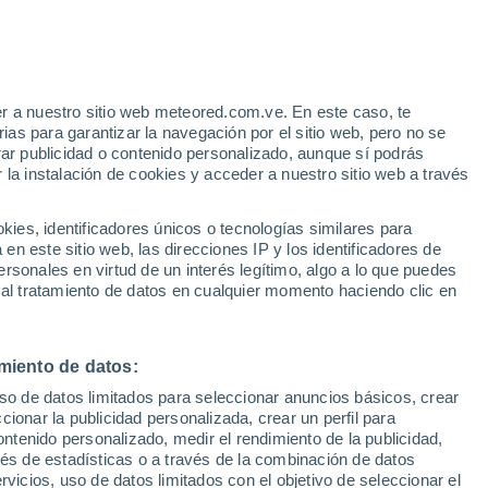
Girona
VIENTO
PRECIPITACIÓN
r a nuestro sitio web meteored.com.ve. En este caso, te
12
15
18
21
00
03
06
09
12
15
18
21
00
as para garantizar la navegación por el sitio web, pero no se
rar publicidad o contenido personalizado, aunque sí podrás
 la instalación de cookies y acceder a nuestro sitio web a través
36°
34°
es, identificadores únicos o tecnologías similares para
33°
32°
32°
n este sitio web, las direcciones IP y los identificadores de
32°
rsonales en virtud de un interés legítimo, algo a lo que puedes
30°
 al tratamiento de datos en cualquier momento haciendo clic en
29°
25°
25°
miento de datos:
23°
23°
22°
uso de datos limitados para seleccionar anuncios básicos, crear
ccionar la publicidad personalizada, crear un perfil para
ontenido personalizado, medir el rendimiento de la publicidad,
0.8
vés de estadísticas o a través de la combinación de datos
0.1
rvicios, uso de datos limitados con el objetivo de seleccionar el