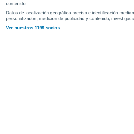
Jueves
6
Viernes
7
contenido.
Datos de localización geográfica precisa e identificación mediant
personalizados, medición de publicidad y contenido, investigació
Ver nuestros 1199 socios
La previsión del tiempo por horas e
JUEVES, 06 DE AGOSTO
2 Alertas ahora
Riesgo Importante
Por la tarde
Lluvia débil con cielo
parcialmente nuboso
Salida del sol a las
06:47
Puesta del sol a las
21:01
Primera luz a las
06:16
Última luz a las
21:32