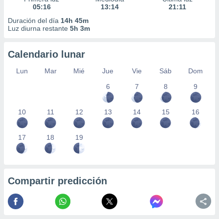
05:16
13:14
21:11
Duración del día
14h 45m
Luz diurna restante
5h 3m
Calendario lunar
Lun
Mar
Mié
Jue
Vie
Sáb
Dom
6
7
8
9
10
11
12
13
14
15
16
17
18
19
Compartir predicción