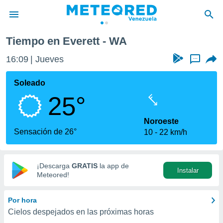
Tiempo en Everett - WA
privacidad
16:09
Jueves
...
o de
om.ve
com.ve) ha
Soleado
ado por
25°
es para
ue la
 que se
Noroeste
e calidad.
Sensación de 26°
10
22 km/h
eder a este
ediante las
opciones:
¡Descarga
GRATIS
la app de
Instalar
ookies y
Meteored!
e forma
Por hora
d digital
Cielos despejados en las próximas horas
ada, basada