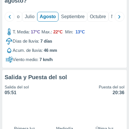
agosto
?
ados con el
 seleccionar
o.
yo
Junio
Julio
Agosto
Septiembre
Octubre
Noviemb
calización
precisa e
ión mediante
T. Media:
17°C
Max.:
22°C
Min:
13°C
Días de lluvia:
7
días
, publicidad
Acum. de lluvia:
46 mm
dos,
 publicidad
Viento medio:
7 km/h
,
ón de
 desarrollo
Salida y Puesta del sol
s.
Salida del sol
Puesta del sol
tros 1199
05:51
20:36
ios
Primera luz
Mediodía
Última luz