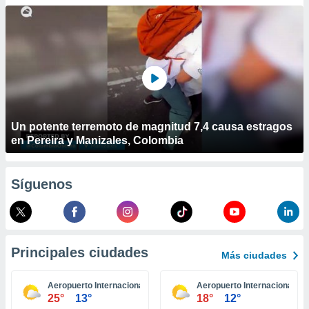
ublicidad y
do en
 mismo.
sultar más
 en nuestra
 Cookies
y
ualquier
ento
Un potente terremoto de magnitud 7,4 causa estragos
 botón
en Pereira y Manizales, Colombia
ación de
kies
 disponible
Síguenos
e nuestra
.
IVAMENTE,
Principales ciudades
Más ciudades
as
 a cookies
Aeropuerto Internacional King County Seattle
Aeropuerto Internacional Wil
25°
13°
18°
12°
 no aceptar