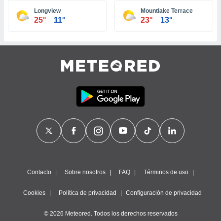
ste abono
Longview
Mountlake Terrace
 botón
25°
11°
23°
13°
.
nto,
cios
kies,
ores únicos
as similares
nar,
rocesar
onales como
 este sitio
recciones IP
ficadores de
 posible
s
Contacto
Sobre nosotros
FAQ
Términos de uso
 traten tus
nales en
Cookies
Política de privacidad
Configuración de privacidad
 interés
go a lo que
© 2026 Meteored. Todos los derechos reservados
nerte. Para