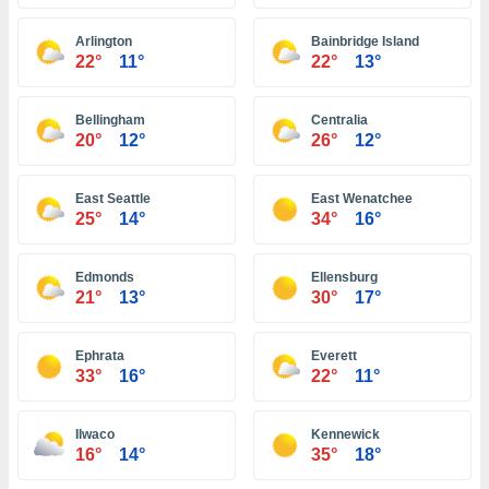
ón de
uedes
Arlington
Bainbridge Island
uestro sitio
22°
11°
22°
13°
ed.com.ve.
o, te
 de que
Bellingham
Centralia
talarán
20°
12°
26°
12°
e sean
para
a
East Seattle
East Wenatchee
por el sitio
25°
14°
34°
16°
o se
cookies para
Edmonds
Ellensburg
nto ni para
21°
13°
30°
17°
licidad o
Ephrata
Everett
ado, aunque
33°
16°
22°
11°
sualizar
general no
ada. Puedes
Ilwaco
Kennewick
 instalación
16°
14°
35°
18°
y acceder a
io web a