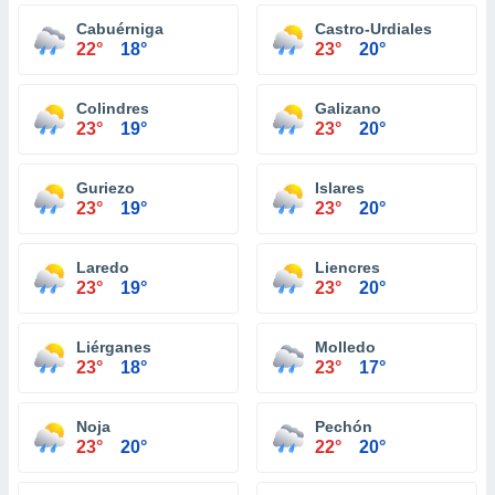
Cabuérniga
Castro-Urdiales
22°
18°
23°
20°
Colindres
Galizano
23°
19°
23°
20°
Guriezo
Islares
23°
19°
23°
20°
Laredo
Liencres
23°
19°
23°
20°
Liérganes
Molledo
23°
18°
23°
17°
Noja
Pechón
23°
20°
22°
20°