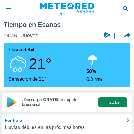
Tiempo en Esanos
privacidad
14:46
Jueves
...
o de
om.ve
com.ve) ha
Lluvia débil
ado por
21°
es para
ue la
 que se
50%
e calidad.
Sensación de 21°
0.3 mm
eder a este
ediante las
opciones:
¡Descarga
GRATIS
la app de
Instalar
ookies y
Meteored!
e forma
Por hora
d digital
Lluvias débiles en las próximas horas
ada, basada