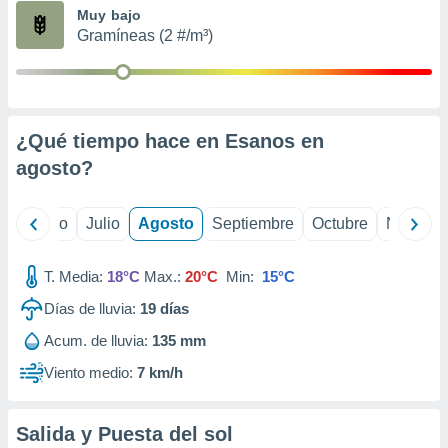
ados con el
Muy bajo
 seleccionar
Gramíneas (2 #/m³)
o.
calización
precisa e
ión mediante
¿Qué tiempo hace en Esanos en
, publicidad
agosto
?
dos,
 publicidad
,
yo
Junio
Julio
Agosto
Septiembre
Octubre
Noviemb
ón de
 desarrollo
T. Media:
18°C
Max.:
20°C
Min:
15°C
s.
Días de lluvia:
19
días
tros 1199
ios
Acum. de lluvia:
135 mm
Viento medio:
7 km/h
Salida y Puesta del sol