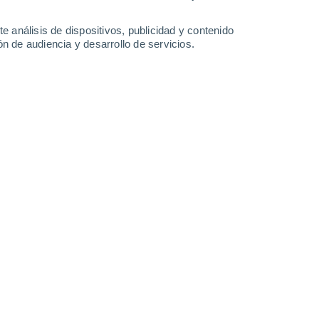
-
35
km/h
13
-
37
km/h
10
-
33
km/h
9
-
32
km/h
e análisis de dispositivos, publicidad y contenido
n de audiencia y desarrollo de servicios.
Noreste
2 Bajo
9
-
28 km/h
FPS:
no
Noreste
3 Medio
11
-
33 km/h
FPS:
6-10
Noreste
6 Alto
14
-
38 km/h
FPS:
15-25
Noreste
9 ¡Muy Alto!
14
-
40 km/h
FPS:
25-50
Noreste
10 ¡Muy Alto!
13
-
39 km/h
FPS:
25-50