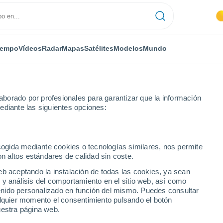
iempo
Vídeos
Radar
Mapas
Satélites
Modelos
Mundo
borado por profesionales para garantizar que la información
ediante las siguientes opciones:
ecogida mediante cookies o tecnologías similares, nos permite
on altos estándares de calidad sin coste.
eb aceptando la instalación de todas las cookies, ya sean
 y análisis del comportamiento en el sitio web, así como
...
ntenido personalizado en función del mismo. Puedes consultar
alquier momento el consentimiento pulsando el botón
Por hora
uestra página web.
Calor Húmedo Sofocante en las
próximas horas