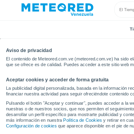
T
Aviso de privacidad
El contenido de Meteored.com.ve (meteored.com.ve) ha sido ela
que se ofrece es de calidad. Puedes acceder a este sitio web m
Aceptar cookies y acceder de forma gratuita
Inicio
Estado de Sucre
El Paujil
La publicidad digital personalizada, basada en la información r
financiar nuestra actividad para seguir ofreciéndote contenido c
Tiempo en El Paujil
Pulsando el botón "Aceptar y continuar", puedes acceder a la w
nuestras o de nuestros socios, que nos permiten el seguimiento
07:38
Viernes
desarrollar un perfil específico para mostrarte publicidad y co
más información en nuestra
Política de Cookies
y retirar en cu
Configuración de cookies
que aparece disponible en el pie de n
Soleado