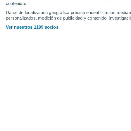
contenido.
10
-
37
km/h
13
-
38
km/h
12
15
-
42
km/h
Datos de localización geográfica precisa e identificación mediant
personalizados, medición de publicidad y contenido, investigació
Tiempo en El Paujil hoy
, 7 de agosto
Ver nuestros 1199 socios
Soleado
28°
08:00
Sensación T.
31°
Nubes y claros
30°
09:00
Sensación T.
32°
Lluvia débil
30%
30°
10:00
0.2 mm
Sensación T.
33°
Lluvia débil
30%
30°
11:00
0.4 mm
Sensación T.
33°
Lluvia débil
40%
31°
12:00
0.2 mm
Sensación T.
34°