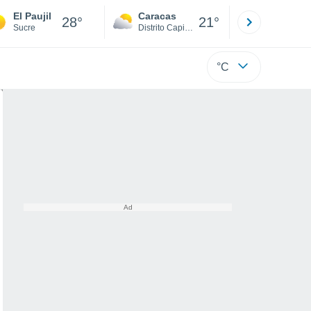
El Paujil
Caracas
Tucacas
28°
21°
Sucre
Distrito Capital
Falcón
°C