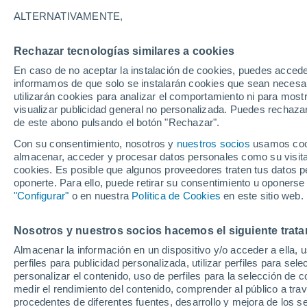
28°
ALTERNATIVAMENTE,
Rechazar tecnologías similares a cookies
Noreste
En caso de no aceptar la instalación de cookies, puedes accede
Sensación de 31°
9
-
28 km/
informamos de que solo se instalarán cookies que sean necesari
utilizarán cookies para analizar el comportamiento ni para most
visualizar publicidad general no personalizada. Puedes rechazar
de este abono pulsando el botón "Rechazar".
Tiempo 1 - 7 días
Mapa de lluvia
Radar de lluvia
S
Con su consentimiento, nosotros y
nuestros socios
usamos cooki
almacenar, acceder y procesar datos personales como su visita e
cookies. Es posible que algunos proveedores traten tus datos pe
oponerte. Para ello, puede retirar su consentimiento u oponerse
Mañana
Domingo
Hoy
"Configurar"
o en nuestra
Política de Cookies
en este sitio web.
8 Ago
9 Ago
7 Ago
Nosotros y nuestros socios hacemos el siguiente trata
Almacenar la información en un dispositivo y/o acceder a ella, 
90%
90%
70%
perfiles para publicidad personalizada, utilizar perfiles para sele
12 mm
2.5 mm
1.1 mm
personalizar el contenido, uso de perfiles para la selección de c
30°
/
23°
32°
/
24°
32°
/
24°
medir el rendimiento del contenido, comprender al público a tra
procedentes de diferentes fuentes, desarrollo y mejora de los se