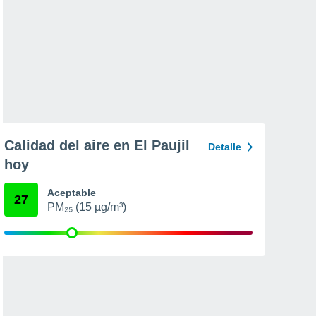
Calidad del aire en El Paujil
Detalle
hoy
Aceptable
27
PM₂₅ (15 µg/m³)