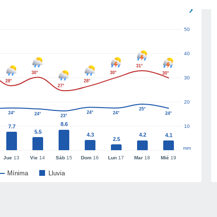
50
40
31°
30°
30°
30°
30
28°
28°
27°
20
25°
24°
24°
24°
24°
24°
23°
8.6
7.7
10
5.5
4.3
4.2
4.1
2.5
mm
Jue
13
Vie
14
Sáb
15
Dom
16
Lun
17
Mar
18
Mié
19
Mínima
Lluvia