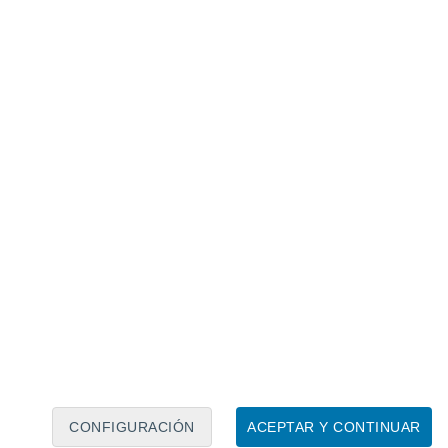
Calendario lunar
Lun
Mar
Mié
Jue
Vie
Sáb
Dom
7
8
9
10
11
12
13
14
15
16
17
18
19
20
CONFIGURACIÓN
ACEPTAR Y CONTINUAR