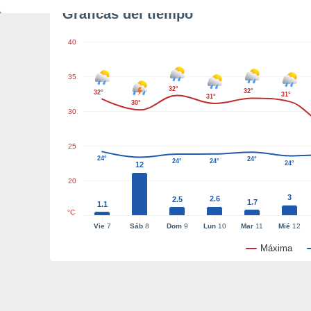
Gráficas del tiempo
40
35
32°
32°
32°
31°
31°
30°
30
25
24°
24°
24°
24°
24°
12
20
3
2.6
2.5
1.7
1.1
°C
Vie
7
Sáb
8
Dom
9
Lun
10
Mar
11
Mié
12
Máxima