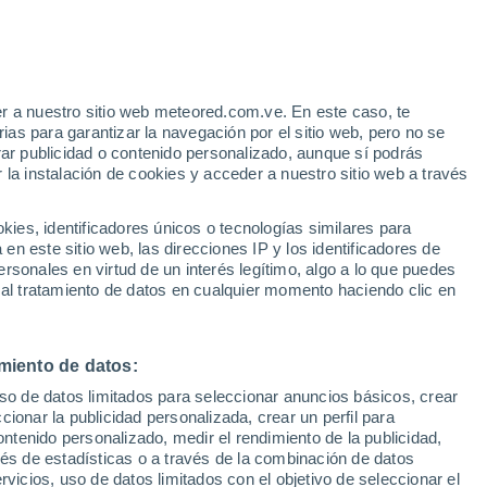
r a nuestro sitio web meteored.com.ve. En este caso, te
h
as para garantizar la navegación por el sitio web, pero no se
rar publicidad o contenido personalizado, aunque sí podrás
 la instalación de cookies y acceder a nuestro sitio web a través
atélites
Modelos
es, identificadores únicos o tecnologías similares para
n este sitio web, las direcciones IP y los identificadores de
rsonales en virtud de un interés legítimo, algo a lo que puedes
 al tratamiento de datos en cualquier momento haciendo clic en
Lunes
Martes
Miércoles
Jueves
10 Ago
11 Ago
12 Ago
13 Ago
miento de datos:
uso de datos limitados para seleccionar anuncios básicos, crear
80%
80%
80%
90%
ccionar la publicidad personalizada, crear un perfil para
2.6 mm
1.7 mm
3 mm
7.7 mm
ontenido personalizado, medir el rendimiento de la publicidad,
31°
/
24°
32°
/
24°
31°
/
24°
28°
/
24°
vés de estadísticas o a través de la combinación de datos
rvicios, uso de datos limitados con el objetivo de seleccionar el