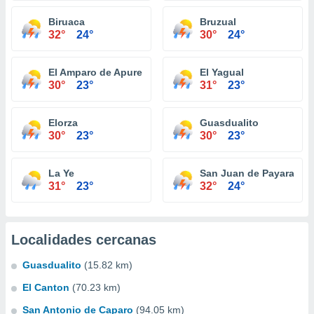
Biruaca
Bruzual
32°
24°
30°
24°
El Amparo de Apure
El Yagual
30°
23°
31°
23°
Elorza
Guasdualito
30°
23°
30°
23°
La Ye
San Juan de Payara
31°
23°
32°
24°
Localidades cercanas
Guasdualito
(15.82 km)
El Canton
(70.23 km)
San Antonio de Caparo
(94.05 km)