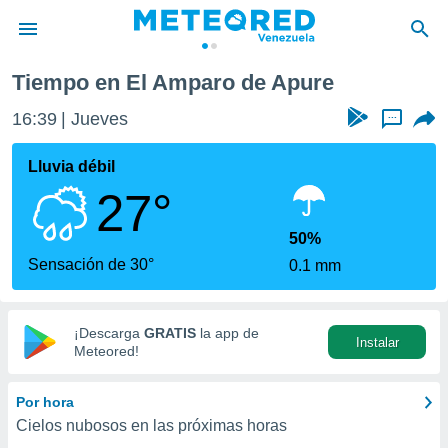
Tiempo en El Amparo de Apure
privacidad
16:39
Jueves
...
o de
om.ve
com.ve) ha
Lluvia débil
ado por
27°
es para
ue la
 que se
50%
e calidad.
Sensación de 30°
0.1 mm
eder a este
ediante las
opciones:
¡Descarga
GRATIS
la app de
Instalar
ookies y
Meteored!
e forma
Por hora
d digital
Cielos nubosos en las próximas horas
ada, basada