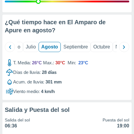
ados con el
 seleccionar
o.
calización
¿Qué tiempo hace en El Amparo de
precisa e
Apure en
agosto
?
ión mediante
, publicidad
yo
Junio
Julio
Agosto
Septiembre
Octubre
Noviemb
dos,
 publicidad
T. Media:
26°C
Max.:
30°C
Min:
23°C
,
Días de lluvia:
28
días
ón de
 desarrollo
Acum. de lluvia:
301 mm
s.
Viento medio:
4 km/h
tros 1199
ios
Salida y Puesta del sol
Salida del sol
Puesta del sol
06:36
19:00