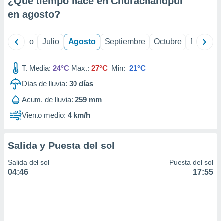
¿Qué tiempo hace en Churachandpur
ados con el
 seleccionar
en
agosto
?
o.
calización
yo
Junio
Julio
Agosto
Septiembre
Octubre
Noviemb
precisa e
ión mediante
T. Media:
24°C
Max.:
27°C
Min:
21°C
, publicidad
Días de lluvia:
30
días
dos,
Acum. de lluvia:
259 mm
 publicidad
,
Viento medio:
4 km/h
ón de
 desarrollo
s.
Salida y Puesta del sol
tros 1199
Salida del sol
Puesta del sol
ios
04:46
17:55