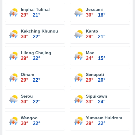
Imphal Tulihal
Jessami
29°
21°
30°
18°
Kakching Khunou
Kanto
30°
22°
29°
21°
Lilong Chajing
Mao
29°
22°
24°
15°
Oinam
Senapati
29°
22°
29°
20°
Serou
Sipuikawn
30°
22°
33°
24°
Wangoo
Yumnam Huidrom
30°
22°
29°
22°