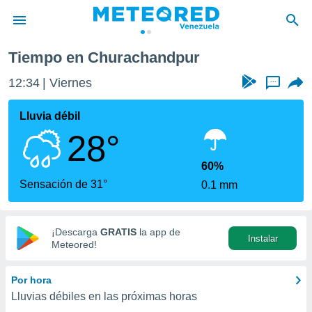
Tiempo en Churachandpur
privacidad
12:34
Viernes
...
o de
om.ve
com.ve) ha
Lluvia débil
ado por
28°
es para
ue la
 que se
60%
e calidad.
Sensación de 31°
0.1 mm
eder a este
ediante las
opciones:
¡Descarga
GRATIS
la app de
Instalar
ookies y
Meteored!
e forma
Por hora
d digital
Lluvias débiles en las próximas horas
ada, basada