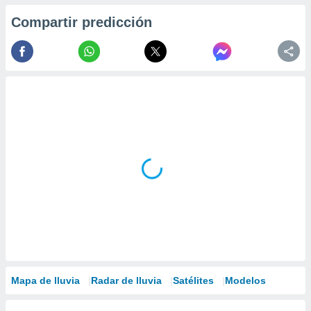
ados con el
 seleccionar
Compartir predicción
o.
calización
precisa e
ión mediante
, publicidad
dos,
 publicidad
,
ón de
 desarrollo
s.
tros 1199
ios
Mapa de lluvia
Radar de lluvia
Satélites
Modelos