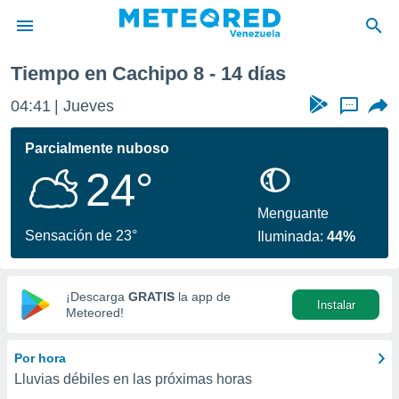
Tiempo en Cachipo 8 - 14 días
privacidad
04:41
Jueves
...
o de
om.ve
com.ve) ha
Parcialmente nuboso
ado por
24°
es para
ue la
 que se
Menguante
e calidad.
Sensación de 23°
Iluminada:
44%
eder a este
ediante las
opciones:
¡Descarga
GRATIS
la app de
Instalar
ookies y
Meteored!
e forma
Por hora
d digital
Lluvias débiles en las próximas horas
ada, basada