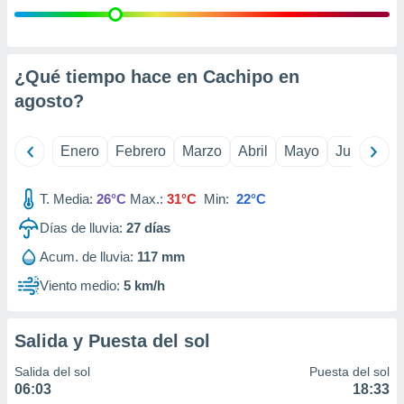
retirar su
ento u
 de datos
¿Qué tiempo hace en Cachipo en
er momento
agosto
?
ic en
o en
 Cookies
en
Enero
Febrero
Marzo
Abril
Mayo
Junio
Ju
eb.
T. Media:
26°C
Max.:
31°C
Min:
22°C
y
socios
Días de lluvia:
27
días
el
Acum. de lluvia:
117 mm
to de
Viento medio:
5 km/h
la
 en un
Salida y Puesta del sol
 y/o acceder
 de datos
Salida del sol
Puesta del sol
ara
06:03
18:33
 anuncios