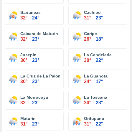
Barrancas
Cachipo
32°
24°
31°
23°
Caicara de Maturin
Caripe
32°
23°
26°
18°
Jusepin
La Candelaria
30°
23°
30°
22°
La Cruz de La Paloma
La Guanota
30°
23°
24°
17°
La Morrocoya
La Toscana
32°
23°
30°
23°
Maturín
Oritupano
31°
23°
31°
22°