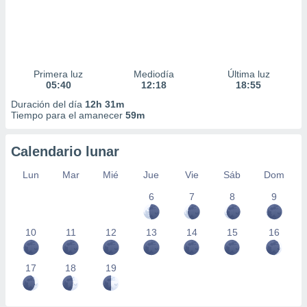
ar perfiles
idad
a, utilizar
a
 la
Primera luz
Mediodía
Última luz
05:40
12:18
18:55
da, crear un
personalizar
Duración del día
12h 31m
o, uso de
Tiempo para el amanecer
59m
a la
e contenido
Calendario lunar
do, medir el
 de la
Lun
Mar
Mié
Jue
Vie
Sáb
Dom
medir el
 del
6
7
8
9
 comprender
 través de
s o a través
10
11
12
13
14
15
16
nación de
edentes de
17
18
19
fuentes,
y mejora de
os, uso de