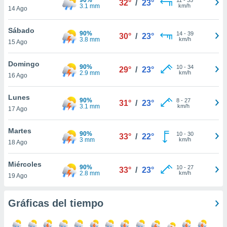
32°
/
23°
ublicidad y
3.1 mm
km/h
14 Ago
do en
Sábado
 mismo.
90%
14
-
39
30°
/
23°
3.8 mm
km/h
sultar más
15 Ago
 en nuestra
 Cookies
y
Domingo
90%
10
-
34
29°
/
23°
ualquier
2.9 mm
km/h
16 Ago
ento
Lunes
 botón
90%
8
-
27
31°
/
23°
3.1 mm
km/h
17 Ago
ación de
kies
 disponible
Martes
90%
10
-
30
33°
/
22°
e nuestra
3 mm
km/h
18 Ago
.
Miércoles
90%
IVAMENTE,
10
-
27
33°
/
23°
2.8 mm
km/h
19 Ago
as
Gráficas del tiempo
 a cookies
 no aceptar