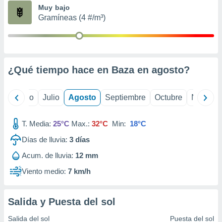
ados con el
Muy bajo
 seleccionar
Gramíneas (4 #/m³)
o.
calización
precisa e
ión mediante
¿Qué tiempo hace en Baza en
agosto
?
, publicidad
dos,
yo
Junio
Julio
Agosto
Septiembre
Octubre
Noviemb
 publicidad
,
ón de
T. Media:
25°C
Max.:
32°C
Min:
18°C
 desarrollo
s.
Días de lluvia:
3
días
tros 1199
Acum. de lluvia:
12 mm
ios
Viento medio:
7 km/h
Salida y Puesta del sol
Salida del sol
Puesta del sol