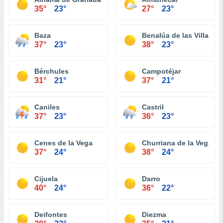
35°
23°
27°
23°
Baza
Benalúa de las Villas
37°
23°
38°
23°
Bérchules
Campotéjar
31°
21°
37°
21°
Caniles
Castril
37°
23°
36°
23°
Cenes de la Vega
Churriana de la Vega
37°
24°
38°
24°
Cijuela
Darro
40°
24°
36°
22°
Deifontes
Diezma