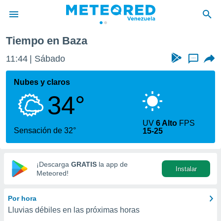
Tiempo en Baza
privacidad
11:44
Sábado
...
o de
om.ve
com.ve) ha
Nubes y claros
ado por
34°
es para
ue la
 que se
UV
6 Alto
FPS
e calidad.
Sensación de 32°
15-25
eder a este
ediante las
opciones:
¡Descarga
GRATIS
la app de
Instalar
ookies y
Meteored!
e forma
Por hora
d digital
Lluvias débiles en las próximas horas
ada, basada