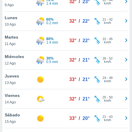
32°
/
23°
ublicidad y
1.4 mm
km/h
9 Ago
do en
Lunes
 mismo.
60%
21
-
42
32°
/
22°
0.2 mm
km/h
sultar más
10 Ago
 en nuestra
 Cookies
y
Martes
80%
22
-
45
32°
/
22°
ualquier
1.4 mm
km/h
11 Ago
ento
Miércoles
 botón
30%
26
-
52
32°
/
21°
0.5 mm
km/h
12 Ago
ación de
kies
 disponible
Jueves
24
-
49
33°
/
21°
e nuestra
km/h
13 Ago
.
Viernes
IVAMENTE,
25
-
50
32°
/
21°
km/h
14 Ago
as
Sábado
21
-
43
33°
/
20°
 a cookies
km/h
15 Ago
 no aceptar