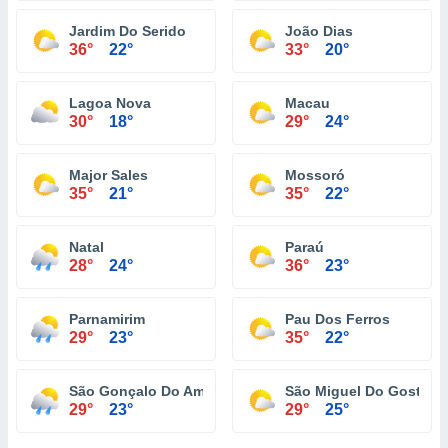
Jardim Do Serido
João Dias
36°
22°
33°
20°
Lagoa Nova
Macau
30°
18°
29°
24°
Major Sales
Mossoró
35°
21°
35°
22°
Natal
Paraú
28°
24°
36°
23°
Parnamirim
Pau Dos Ferros
29°
23°
35°
22°
São Gonçalo Do Amarante
São Miguel Do Gostoso
29°
23°
29°
25°