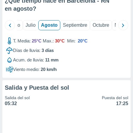
¿Qué tiempo hace en Barcelona - RN
ados con el
 seleccionar
en
agosto
?
o.
calización
yo
Junio
Julio
Agosto
Septiembre
Octubre
Noviemb
precisa e
ión mediante
T. Media:
25°C
Max.:
30°C
Min:
20°C
, publicidad
Días de lluvia:
3
días
dos,
Acum. de lluvia:
11 mm
 publicidad
,
Viento medio:
20 km/h
ón de
 desarrollo
s.
Salida y Puesta del sol
tros 1199
Salida del sol
Puesta del sol
ios
05:32
17:25