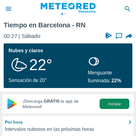
Tiempo en Barcelona - RN
privacidad
00:27
Sábado
...
o de
om.ve
com.ve) ha
Nubes y claros
ado por
22°
es para
ue la
 que se
Menguante
e calidad.
Sensación de 20°
Iluminada:
22%
eder a este
ediante las
opciones:
¡Descarga
GRATIS
la app de
Instalar
ookies y
Meteored!
e forma
Por hora
d digital
Intervalos nubosos en las próximas horas
ada, basada