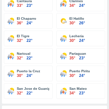
Cantaura
Clarines
33°
23°
34°
24°
El Chaparro
El Hatillo
36°
24°
30°
26°
El Tigre
Lecheria
32°
22°
30°
24°
Naricual
Pariaguan
32°
22°
35°
23°
Puerto la Cruz
Puerto Piritu
30°
24°
30°
24°
San Jose de Guanipa
San Mateo
32°
22°
34°
23°