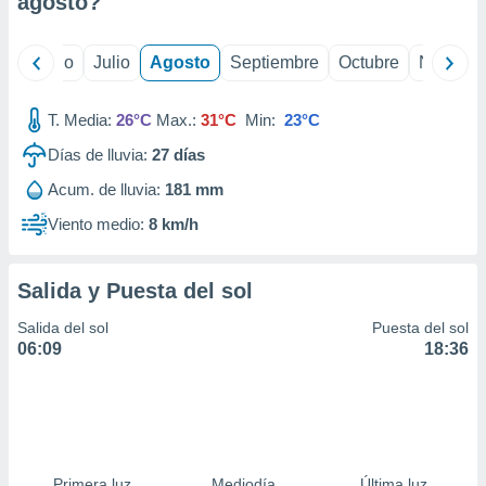
agosto
?
ados con el
 seleccionar
o.
yo
Junio
Julio
Agosto
Septiembre
Octubre
Noviemb
calización
precisa e
ión mediante
T. Media:
26°C
Max.:
31°C
Min:
23°C
Días de lluvia:
27
días
, publicidad
Acum. de lluvia:
181 mm
dos,
 publicidad
Viento medio:
8 km/h
,
ón de
 desarrollo
Salida y Puesta del sol
s.
Salida del sol
Puesta del sol
tros 1199
06:09
18:36
ios
Primera luz
Mediodía
Última luz