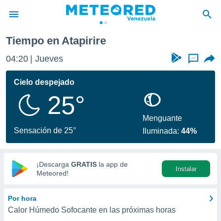
Tiempo en Atapirire
privacidad
04:20
Jueves
...
o de
om.ve
com.ve) ha
Cielo despejado
ado por
25°
es para
ue la
 que se
Menguante
e calidad.
Sensación de 25°
Iluminada:
44%
eder a este
ediante las
opciones:
¡Descarga
GRATIS
la app de
Instalar
ookies y
Meteored!
e forma
Por hora
d digital
Calor Húmedo Sofocante en las próximas horas
ada, basada