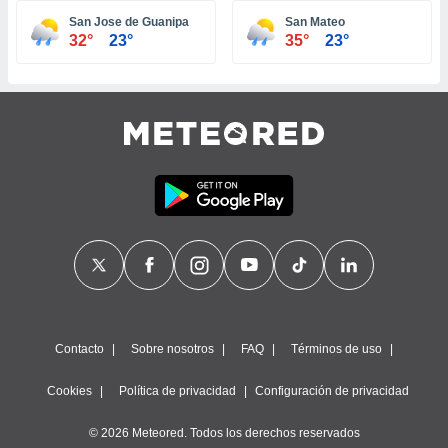
ste abono
San Jose de Guanipa
San Mateo
 botón
32°
23°
35°
23°
.
nto,
cios
kies,
ores únicos
as similares
nar,
rocesar
onales como
 este sitio
recciones IP
ficadores de
 posible
s
Contacto
Sobre nosotros
FAQ
Términos de uso
 traten tus
nales en
Cookies
Política de privacidad
Configuración de privacidad
 interés
go a lo que
© 2026 Meteored. Todos los derechos reservados
nerte. Para