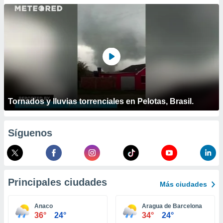
ublicidad y
do en
 mismo.
sultar más
 en nuestra
 Cookies
y
ualquier
ento
 botón
Tornados y lluvias torrenciales en Pelotas, Brasil.
ación de
kies
 disponible
Síguenos
e nuestra
.
IVAMENTE,
Principales ciudades
Más ciudades
as
 a cookies
Anaco
Aragua de Barcelona
36°
24°
34°
24°
 no aceptar