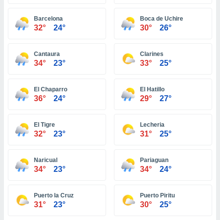
ón de
uedes
Barcelona
Boca de Uchire
uestro sitio
32°
24°
30°
26°
ed.com.ve.
o, te
 de que
Cantaura
Clarines
talarán
34°
23°
33°
25°
e sean
para
a
El Chaparro
El Hatillo
por el sitio
36°
24°
29°
27°
o se
cookies para
El Tigre
Lecheria
nto ni para
32°
23°
31°
25°
licidad o
Naricual
Pariaguan
ado, aunque
34°
23°
34°
24°
sualizar
general no
ada. Puedes
Puerto la Cruz
Puerto Piritu
 instalación
31°
23°
30°
25°
y acceder a
io web a