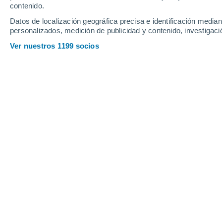
contenido.
18
-
35
km/h
19
-
36
km/h
17
13
-
35
km/h
Datos de localización geográfica precisa e identificación mediant
personalizados, medición de publicidad y contenido, investigació
Tiempo en Aragua de Barcelona hoy
,
Ver nuestros 1199 socios
Cielo despejad
25°
01:00
Sensación T.
25°
Cielo despejad
24°
02:00
Sensación T.
24°
Cielo despejad
24°
03:00
Sensación T.
24°
Nubes y claros
24°
05:00
Sensación T.
23°
Nubes y claros
26°
08:00
Sensación T.
29°