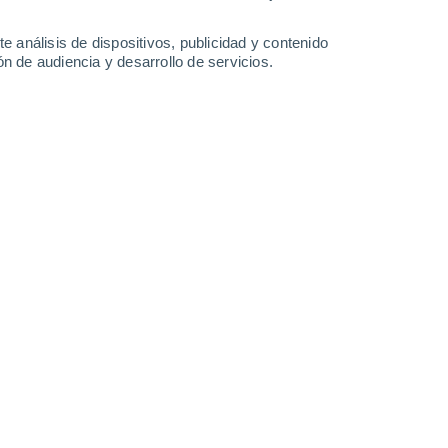
-
34
km/h
14
-
43
km/h
12
-
40
km/h
19
-
38
km/h
e análisis de dispositivos, publicidad y contenido
n de audiencia y desarrollo de servicios.
 8 de agosto
o
Sur
0 Bajo
3
-
6 km/h
FPS:
no
o
Sur
0 Bajo
2
-
5 km/h
FPS:
no
o
Suroeste
0 Bajo
1
-
5 km/h
FPS:
no
Este
0 Bajo
0
-
4 km/h
FPS:
no
Este
1 Bajo
9
-
18 km/h
FPS:
no