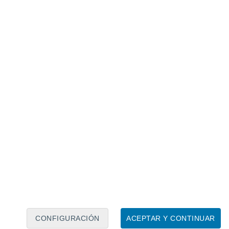
Calendario lunar
Lun
Mar
Mié
Jue
Vie
Sáb
Dom
8
9
10
11
12
13
14
15
16
17
18
19
20
21
CONFIGURACIÓN
ACEPTAR Y CONTINUAR