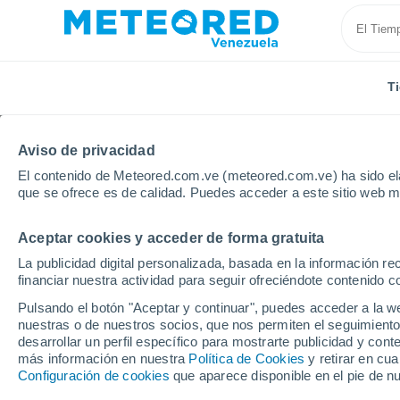
T
Aviso de privacidad
El contenido de Meteored.com.ve (meteored.com.ve) ha sido ela
que se ofrece es de calidad. Puedes acceder a este sitio web m
Aceptar cookies y acceder de forma gratuita
Inicio
Estado de Anzoátegui
Aragua de Barcelona
La publicidad digital personalizada, basada en la información r
financiar nuestra actividad para seguir ofreciéndote contenido c
Tiempo en Aragua de B
Pulsando el botón "Aceptar y continuar", puedes acceder a la w
nuestras o de nuestros socios, que nos permiten el seguimiento
00:21
Sábado
desarrollar un perfil específico para mostrarte publicidad y co
más información en nuestra
Política de Cookies
y retirar en cu
Configuración de cookies
que aparece disponible en el pie de n
Cielo despejado