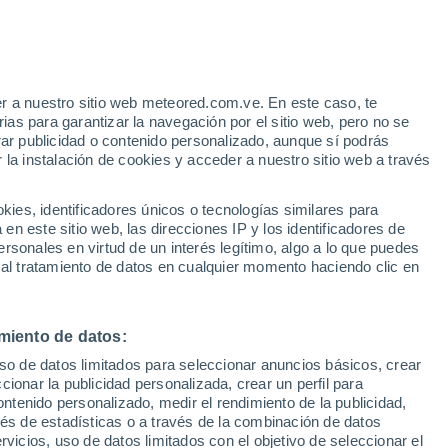
e
r a nuestro sitio web meteored.com.ve. En este caso, te
:
22%
as para garantizar la navegación por el sitio web, pero no se
rar publicidad o contenido personalizado, aunque sí podrás
 la instalación de cookies y acceder a nuestro sitio web a través
via
Satélites
Modelos
es, identificadores únicos o tecnologías similares para
n este sitio web, las direcciones IP y los identificadores de
rsonales en virtud de un interés legítimo, algo a lo que puedes
 al tratamiento de datos en cualquier momento haciendo clic en
Martes
Miércoles
Jueves
Viernes
11 Ago
12 Ago
13 Ago
14 Ago
miento de datos:
uso de datos limitados para seleccionar anuncios básicos, crear
90%
80%
90%
ccionar la publicidad personalizada, crear un perfil para
5.3 mm
4 mm
2.8 mm
ontenido personalizado, medir el rendimiento de la publicidad,
36°
/
24°
36°
/
24°
35°
/
24°
32°
/
24°
vés de estadísticas o a través de la combinación de datos
rvicios, uso de datos limitados con el objetivo de seleccionar el