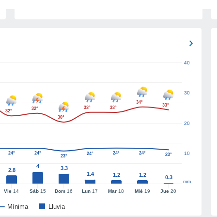
40
30
34°
33°
33°
33°
32°
32°
30°
20
24°
24°
24°
24°
10
24°
23°
23°
4
3.3
2.8
1.4
1.2
1.2
0.3
mm
Vie
14
Sáb
15
Dom
16
Lun
17
Mar
18
Mié
19
Jue
20
Mínima
Lluvia