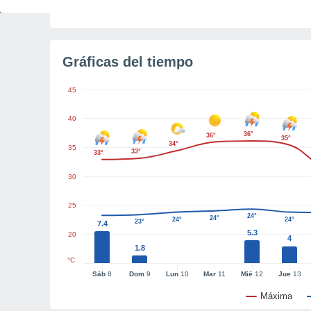
Tiempo para el amanecer
5h 27m
Gráficas del tiempo
45
40
36°
36°
35°
34°
35
33°
33°
30
25
24°
24°
24°
24°
23°
7.4
5.3
20
4
1.8
°C
Sáb
8
Dom
9
Lun
10
Mar
11
Mié
12
Jue
13
Máxima