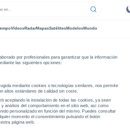
iempo
Vídeos
Radar
Mapas
Satélites
Modelos
Mundo
borado por profesionales para garantizar que la información
ediante las siguientes opciones:
ecogida mediante cookies o tecnologías similares, nos permite
on altos estándares de calidad sin coste.
arcelona
eb aceptando la instalación de todas las cookies, ya sean
 y análisis del comportamiento en el sitio web, así como
...
ntenido personalizado en función del mismo. Puedes consultar
alquier momento el consentimiento pulsando el botón
Por hora
uestra página web.
Intervalos nubosos en las
próximas horas