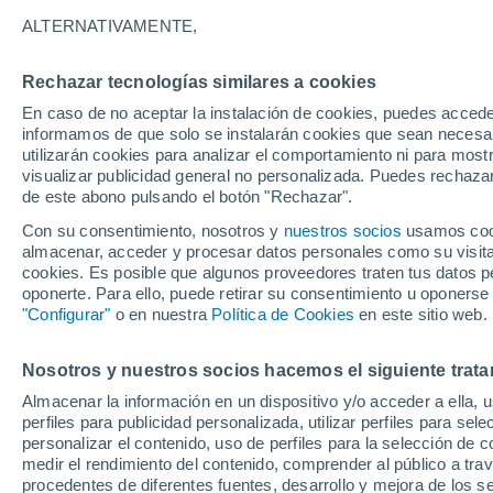
25°
ALTERNATIVAMENTE,
Rechazar tecnologías similares a cookies
Menguant
En caso de no aceptar la instalación de cookies, puedes accede
Iluminada
Sensación de 25°
informamos de que solo se instalarán cookies que sean necesari
utilizarán cookies para analizar el comportamiento ni para most
visualizar publicidad general no personalizada. Puedes rechazar
de este abono pulsando el botón "Rechazar".
Tiempo 1 - 7 días
Mapa de nubosidad
Radar de llu
Con su consentimiento, nosotros y
nuestros socios
usamos cooki
almacenar, acceder y procesar datos personales como su visita e
cookies. Es posible que algunos proveedores traten tus datos pe
oponerte. Para ello, puede retirar su consentimiento u oponerse
Mañana
Lunes
Hoy
"Configurar"
o en nuestra
Política de Cookies
en este sitio web.
9 Ago
10 Ago
8 Ago
Nosotros y nuestros socios hacemos el siguiente trata
Almacenar la información en un dispositivo y/o acceder a ella, 
80%
90%
perfiles para publicidad personalizada, utilizar perfiles para sele
1.8 mm
7.4 mm
personalizar el contenido, uso de perfiles para la selección de c
33°
/
23°
34°
/
24°
33°
/
23°
medir el rendimiento del contenido, comprender al público a tra
procedentes de diferentes fuentes, desarrollo y mejora de los se