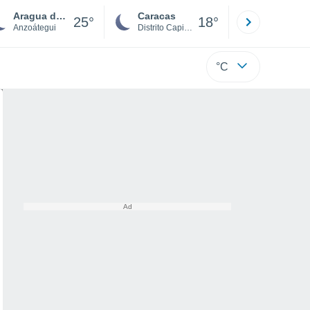
Aragua de Barcelona
Caracas
Tucacas
25°
18°
Anzoátegui
Distrito Capital
Falcón
°C