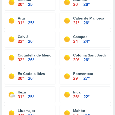
30°
25°
30°
26°
Artà
Cales de Mallorca
31°
25°
31°
26°
Calvià
Campos
32°
26°
34°
24°
Ciutadella de Menorca
Colònia Sant Jordi
32°
26°
30°
26°
Es Codola Ibiza
Formentera
30°
26°
29°
27°
Ibiza
Inca
31°
25°
36°
22°
Llucmajor
Mahón