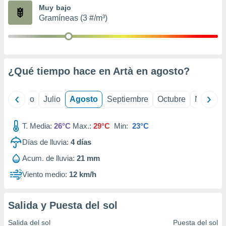
ados con el
Muy bajo
 seleccionar
Gramíneas (3 #/m³)
o.
calización
precisa e
ión mediante
¿Qué tiempo hace en Artà en
agosto
?
, publicidad
dos,
yo
Junio
Julio
Agosto
Septiembre
Octubre
Noviemb
 publicidad
,
ón de
T. Media:
26°C
Max.:
29°C
Min:
23°C
 desarrollo
s.
Días de lluvia:
4
días
tros 1199
Acum. de lluvia:
21 mm
ios
Viento medio:
12 km/h
Salida y Puesta del sol
Salida del sol
Puesta del sol