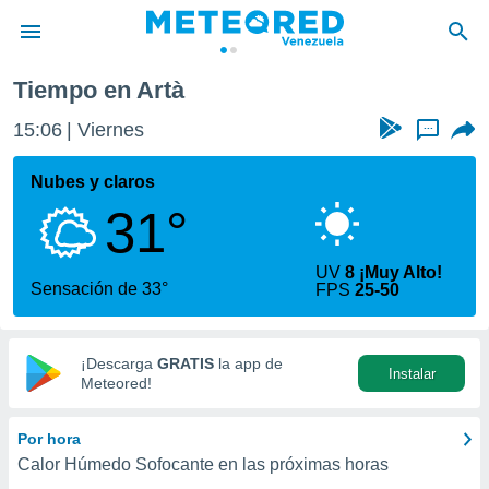
Tiempo en Artà
privacidad
15:06
Viernes
...
o de
om.ve
com.ve) ha
Nubes y claros
ado por
31°
es para
ue la
 que se
UV
8 ¡Muy Alto!
e calidad.
Sensación de 33°
FPS
25-50
eder a este
ediante las
opciones:
¡Descarga
GRATIS
la app de
Instalar
ookies y
Meteored!
e forma
Por hora
d digital
Calor Húmedo Sofocante en las próximas horas
ada, basada