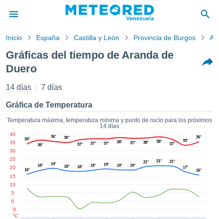
Inicio
España
Castilla y León
Provincia de Burgos
Ar
privacidad
Gráficas del tiempo de Aranda de
enido de
Duero
d.com.ve
com.ve) ha
14 días
7 días
orado por
ales para
Gráfica de Temperatura
ar que la
ón que se
Temperatura máxima, temperatura mínima y punto de rocío para los próximos
de calidad.
14 días
eder a este
40
36°
35°
35°
34°
33°
ediante las
38°
35
38°
38°
37°
37°
37°
37°
37°
36°
30
 opciones:
25
21°
21°
21°
19°
19°
18°
18°
19°
19°
18°
20
18°
17°
cookies y
16°
16°
15
de forma
10
uita
5
0
dad digital
-5
ada, basada
°C