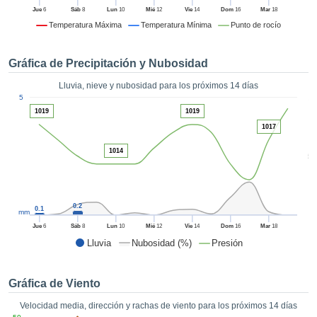
formación
Jue
6
Sáb
8
Lun
10
Mié
12
Vie
14
Dom
16
Mar
18
 mediante
Temperatura Máxima
Temperatura Mínima
Punto de rocío
tecnologías
nos permite
r nuestra
Gráfica de Precipitación y Nubosidad
para seguir
e contenido
Lluvia, nieve y nubosidad para los próximos 14 días
ACEPTAR
1
estándares
5
Y
 sin coste.
1019
1019
CONTINUAR
1017
 el botón
continuar",
CONFIGURACIÓN
1014
5
ceder a la
tando la
n de todas
s, ya sean
0.2
0.1
mm
de nuestros
 que nos
Jue
6
Sáb
8
Lun
10
Mié
12
Vie
14
Dom
16
Mar
18
ten el
Lluvia
Nubosidad (%)
Presión
 y análisis
tamiento en
b, así como
Gráfica de Viento
r un perfil
Velocidad media, dirección y rachas de viento para los próximos 14 días
ico para