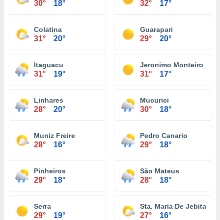
30°
18°
32°
17°
Colatina
Guarapari
31°
20°
29°
20°
Itaguacu
Jeronimo Monteiro
31°
19°
31°
17°
Linhares
Mucurici
28°
20°
30°
18°
Muniz Freire
Pedro Canario
28°
16°
29°
18°
Pinheiros
São Mateus
29°
18°
28°
18°
Serra
Sta. Maria De Jebita
29°
19°
27°
16°