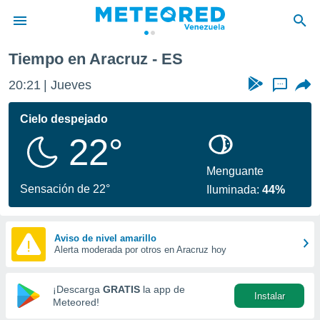
Tiempo en Aracruz - ES
privacidad
20:21
Jueves
...
o de
om.ve
com.ve) ha
Cielo despejado
ado por
22°
es para
ue la
 que se
Menguante
e calidad.
Sensación de 22°
Iluminada:
44%
eder a este
ediante las
opciones:
Aviso de nivel amarillo
Alerta moderada por otros en Aracruz hoy
ookies y
e forma
¡Descarga
GRATIS
la app de
Instalar
d digital
Meteored!
ada, basada