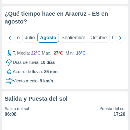
ados con el
 seleccionar
o.
¿Qué tiempo hace en Aracruz - ES en
calización
agosto
?
precisa e
ión mediante
yo
Junio
Julio
Agosto
Septiembre
Octubre
Noviemb
, publicidad
T. Media:
22°C
Max.:
27°C
Min:
18°C
dos,
 publicidad
Días de lluvia:
10
días
,
ón de
Acum. de lluvia:
36 mm
 desarrollo
Viento medio:
9 km/h
s.
tros 1199
ios
Salida y Puesta del sol
Salida del sol
Puesta del sol
06:08
17:26