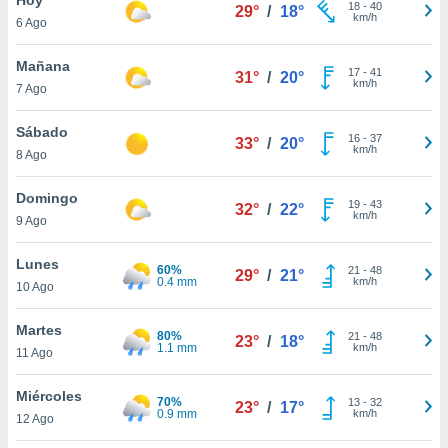
ublicidad y
18
-
40
29°
/
18°
km/h
6 Ago
do en
 mismo.
Mañana
17
-
41
31°
/
20°
sultar más
km/h
7 Ago
 en nuestra
 Cookies
y
Sábado
16
-
37
ualquier
33°
/
20°
km/h
8 Ago
ento
 botón
Domingo
19
-
43
32°
/
22°
ación de
km/h
9 Ago
kies
 disponible
Lunes
60%
21
-
48
e nuestra
29°
/
21°
0.4 mm
km/h
10 Ago
.
Martes
IVAMENTE,
80%
21
-
48
23°
/
18°
1.1 mm
km/h
11 Ago
as
Miércoles
70%
13
-
32
23°
/
17°
 a cookies
0.9 mm
km/h
12 Ago
 no aceptar