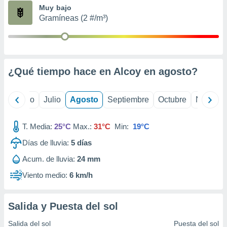
ados con el
Muy bajo
 seleccionar
Gramíneas (2 #/m³)
o.
calización
precisa e
ión mediante
¿Qué tiempo hace en Alcoy en
agosto
?
, publicidad
dos,
yo
Junio
Julio
Agosto
Septiembre
Octubre
Noviemb
 publicidad
,
ón de
T. Media:
25°C
Max.:
31°C
Min:
19°C
 desarrollo
s.
Días de lluvia:
5
días
tros 1199
Acum. de lluvia:
24 mm
ios
Viento medio:
6 km/h
Salida y Puesta del sol
Salida del sol
Puesta del sol