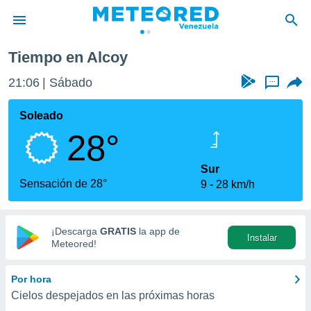
Alcoy
Tiempo en Alcoy
privacidad
21:06
Sábado
...
o de
om.ve
com.ve) ha
Soleado
ado por
28°
es para
ue la
 que se
Sur
e calidad.
Sensación de 28°
9
28 km/h
eder a este
ediante las
opciones:
¡Descarga
GRATIS
la app de
Instalar
ookies y
Meteored!
e forma
Por hora
d digital
Cielos despejados en las próximas horas
ada, basada