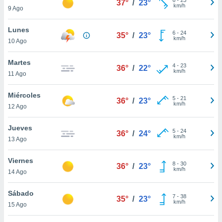
37°
/
23°
ublicidad y
km/h
9 Ago
do en
Lunes
 mismo.
6
-
24
35°
/
23°
km/h
sultar más
10 Ago
 en nuestra
 Cookies
y
Martes
4
-
23
36°
/
22°
ualquier
km/h
11 Ago
ento
Miércoles
 botón
5
-
21
36°
/
23°
km/h
12 Ago
ación de
kies
 disponible
Jueves
5
-
24
36°
/
24°
e nuestra
km/h
13 Ago
.
Viernes
IVAMENTE,
8
-
30
36°
/
23°
km/h
14 Ago
as
Sábado
7
-
38
35°
/
23°
 a cookies
km/h
15 Ago
 no aceptar