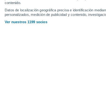
contenido.
15
-
34
km/h
14
-
26
km/h
16
17
-
36
km/h
Datos de localización geográfica precisa e identificación mediant
personalizados, medición de publicidad y contenido, investigació
Tiempo en Broken Arrow - OK hoy
, 6
Ver nuestros 1199 socios
Parcialmente n
31°
17:00
Sensación T.
34°
Lluvia débil
30%
27°
18:00
0.8 mm
Sensación T.
31°
Lluvia débil
30%
27°
19:00
0.4 mm
Sensación T.
31°
Nubes y claros
26°
20:00
Sensación T.
29°
Nubes y claros
26°
21:00
Sensación T.
28°