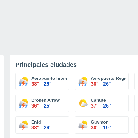
Principales ciudades
Aeropuerto Internacional Tulsa
Aeropuerto Regional S
38°
26°
38°
26°
Broken Arrow
Canute
36°
25°
37°
26°
Enid
Guymon
38°
26°
38°
19°