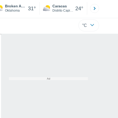
Broken Arrow
Caracas
Tucacas
31°
24°
Oklahoma
Distrito Capital
Falcón
°C