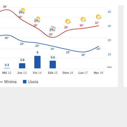
39°
40
34°
31°
30°
30°
30
29°
25°
26°
20
23°
23°
21°
21°
9
19°
10
18°
5.6
3.8
0.3
mm
Mié
12
Jue
13
Vie
14
Sáb
15
Dom
16
Lun
17
Mar
18
Mínima
Lluvia