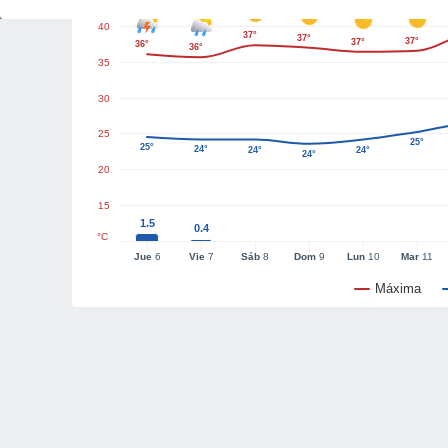
40
37°
37°
37°
37°
36°
36°
35
30
25
25°
25°
24°
24°
24°
24°
20
15
1.5
0.4
°C
Jue
6
Vie
7
Sáb
8
Dom
9
Lun
10
Mar
11
Máxima