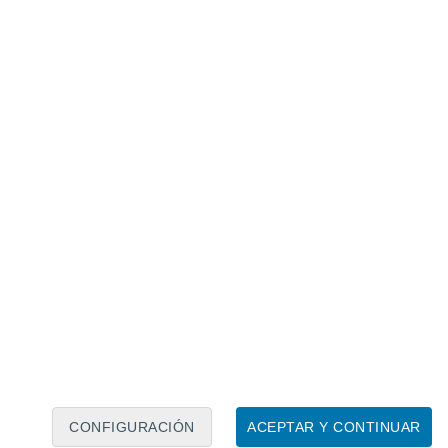
Calendario lunar
Lun
Mar
Mié
Jue
Vie
Sáb
Dom
6
7
8
9
10
11
12
13
14
15
16
17
18
19
CONFIGURACIÓN
ACEPTAR Y CONTINUAR
50