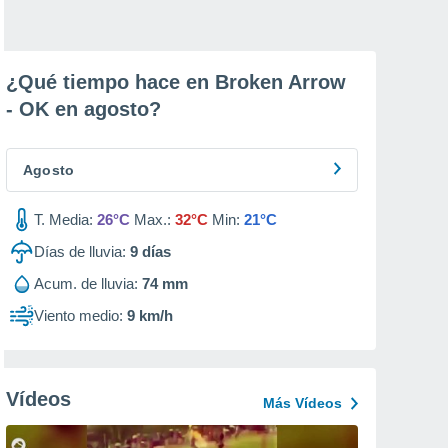
¿Qué tiempo hace en Broken Arrow
- OK en
agosto
?
Agosto
T. Media:
26°C
Max.:
32°C
Min:
21°C
Días de lluvia:
9
días
Acum. de lluvia:
74 mm
Viento medio:
9 km/h
Vídeos
Más Vídeos