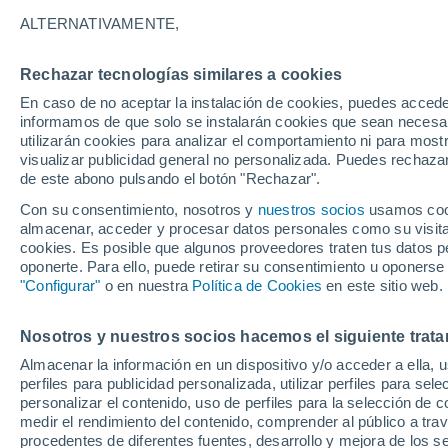
31°
ALTERNATIVAMENTE,
Rechazar tecnologías similares a cookies
Norte
En caso de no aceptar la instalación de cookies, puedes accede
Sensación de 34°
9
-
27 km/
informamos de que solo se instalarán cookies que sean necesari
utilizarán cookies para analizar el comportamiento ni para most
visualizar publicidad general no personalizada. Puedes rechazar
de este abono pulsando el botón "Rechazar".
Tiempo 1 - 7 días
Mapa de lluvia
Radar de lluvia
S
Con su consentimiento, nosotros y
nuestros socios
usamos cooki
almacenar, acceder y procesar datos personales como su visita e
cookies. Es posible que algunos proveedores traten tus datos pe
oponerte. Para ello, puede retirar su consentimiento u oponerse
Mañana
Sábado
D
Hoy
"Configurar"
o en nuestra
Política de Cookies
en este sitio web.
7 Ago
8 Ago
6 Ago
Nosotros y nuestros socios hacemos el siguiente trata
Almacenar la información en un dispositivo y/o acceder a ella, 
70%
50%
perfiles para publicidad personalizada, utilizar perfiles para sele
0.4 mm
1.5 mm
personalizar el contenido, uso de perfiles para la selección de c
36°
/
24°
37°
/
24°
36°
/
25°
medir el rendimiento del contenido, comprender al público a tra
procedentes de diferentes fuentes, desarrollo y mejora de los se