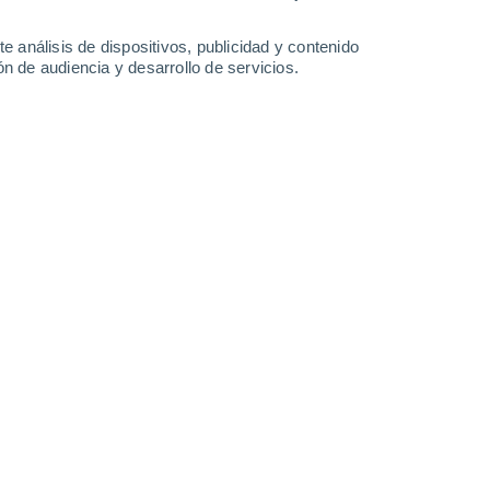
-
33
km/h
17
-
37
km/h
18
-
38
km/h
17
-
40
km/h
e análisis de dispositivos, publicidad y contenido
n de audiencia y desarrollo de servicios.
 de agosto
uboso
Norte
3 Medio
9
-
27 km/h
FPS:
6-10
Sur
1 Bajo
7
-
26 km/h
FPS:
no
Suroeste
0 Bajo
8
-
18 km/h
FPS:
no
Sur
0 Bajo
3
-
14 km/h
FPS:
no
Sureste
0 Bajo
4
-
8 km/h
FPS:
no