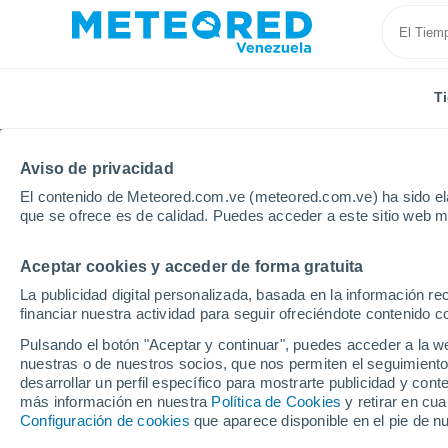
T
Aviso de privacidad
El contenido de Meteored.com.ve (meteored.com.ve) ha sido ela
que se ofrece es de calidad. Puedes acceder a este sitio web m
Aceptar cookies y acceder de forma gratuita
Inicio
Estados Unidos
Estado de Oklahoma
Bro
La publicidad digital personalizada, basada en la información r
financiar nuestra actividad para seguir ofreciéndote contenido c
Tiempo en Broken Arro
Pulsando el botón "Aceptar y continuar", puedes acceder a la w
nuestras o de nuestros socios, que nos permiten el seguimiento
16:35
Jueves
desarrollar un perfil específico para mostrarte publicidad y co
más información en nuestra
Política de Cookies
y retirar en cu
Configuración de cookies
que aparece disponible en el pie de n
Parcialmente nuboso