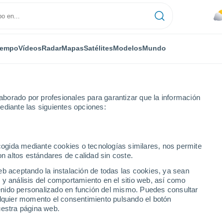
iempo
Vídeos
Radar
Mapas
Satélites
Modelos
Mundo
borado por profesionales para garantizar que la información
ediante las siguientes opciones:
ken Arrow
ecogida mediante cookies o tecnologías similares, nos permite
on altos estándares de calidad sin coste.
w - OK
eb aceptando la instalación de todas las cookies, ya sean
 y análisis del comportamiento en el sitio web, así como
...
ntenido personalizado en función del mismo. Puedes consultar
alquier momento el consentimiento pulsando el botón
Por hora
uestra página web.
Lluvias débiles en las próximas
horas