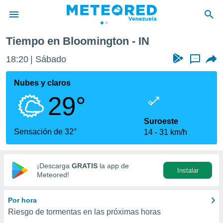
Tiempo en Bloomington - IN
privacidad
18:20
Sábado
...
o de
om.ve
com.ve) ha
Nubes y claros
ado por
29°
es para
ue la
 que se
Suroeste
e calidad.
Sensación de 32°
14
31 km/h
eder a este
ediante las
opciones:
¡Descarga
GRATIS
la app de
Instalar
ookies y
Meteored!
e forma
Por hora
d digital
Riesgo de tormentas en las próximas horas
ada, basada