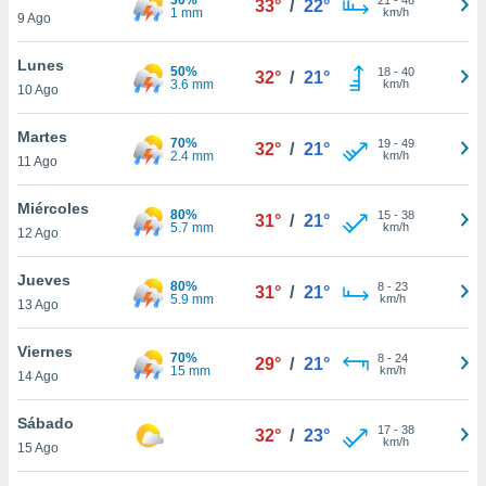
33°
/
22°
ublicidad y
1 mm
km/h
9 Ago
do en
Lunes
 mismo.
50%
18
-
40
32°
/
21°
3.6 mm
km/h
sultar más
10 Ago
 en nuestra
 Cookies
y
Martes
70%
19
-
49
32°
/
21°
ualquier
2.4 mm
km/h
11 Ago
ento
Miércoles
 botón
80%
15
-
38
31°
/
21°
5.7 mm
km/h
12 Ago
ación de
kies
 disponible
Jueves
80%
8
-
23
31°
/
21°
e nuestra
5.9 mm
km/h
13 Ago
.
Viernes
70%
IVAMENTE,
8
-
24
29°
/
21°
15 mm
km/h
14 Ago
as
Sábado
17
-
38
32°
/
23°
 a cookies
km/h
15 Ago
 no aceptar