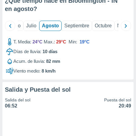
¿Qué tiempo hace en Bloomington - IN
ados con el
 seleccionar
en
agosto
?
o.
calización
yo
Junio
Julio
Agosto
Septiembre
Octubre
Noviemb
precisa e
ión mediante
T. Media:
24°C
Max.:
29°C
Min:
19°C
, publicidad
Días de lluvia:
10
días
dos,
Acum. de lluvia:
82 mm
 publicidad
,
Viento medio:
8 km/h
ón de
 desarrollo
s.
Salida y Puesta del sol
tros 1199
Salida del sol
Puesta del sol
ios
06:52
20:49