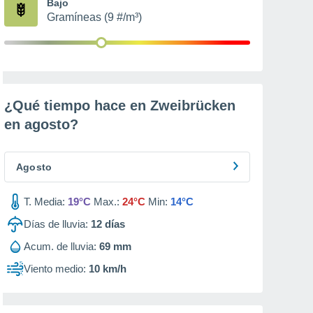
Bajo
Gramíneas (9 #/m³)
¿Qué tiempo hace en Zweibrücken
en
agosto
?
Agosto
T. Media:
19°C
Max.:
24°C
Min:
14°C
Días de lluvia:
12
días
Acum. de lluvia:
69 mm
Viento medio:
10 km/h