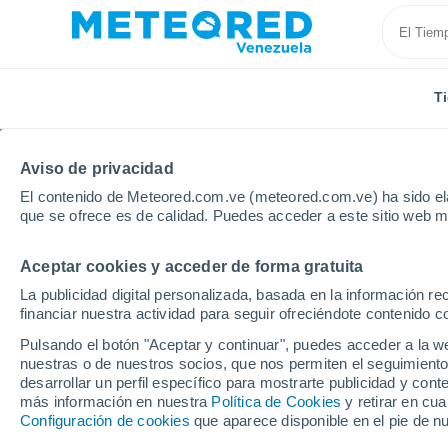
T
Aviso de privacidad
El contenido de Meteored.com.ve (meteored.com.ve) ha sido ela
que se ofrece es de calidad. Puedes acceder a este sitio web m
Aceptar cookies y acceder de forma gratuita
Inicio
Alemania
Renania-Palatinado
Zweibrück
La publicidad digital personalizada, basada en la información r
financiar nuestra actividad para seguir ofreciéndote contenido c
Tiempo en Zweibrücke
Pulsando el botón "Aceptar y continuar", puedes acceder a la w
nuestras o de nuestros socios, que nos permiten el seguimiento
08:14
Viernes
desarrollar un perfil específico para mostrarte publicidad y co
más información en nuestra
Política de Cookies
y retirar en cu
Configuración de cookies
que aparece disponible en el pie de n
Soleado