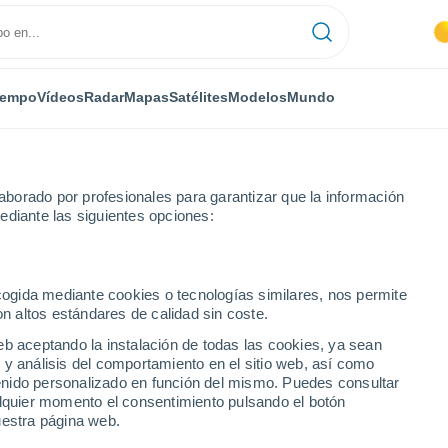
iempo
Vídeos
Radar
Mapas
Satélites
Modelos
Mundo
borado por profesionales para garantizar que la información
ediante las siguientes opciones:
en
ecogida mediante cookies o tecnologías similares, nos permite
on altos estándares de calidad sin coste.
n
eb aceptando la instalación de todas las cookies, ya sean
 y análisis del comportamiento en el sitio web, así como
...
ntenido personalizado en función del mismo. Puedes consultar
alquier momento el consentimiento pulsando el botón
Por hora
uestra página web.
Intervalos nubosos en las
próximas horas