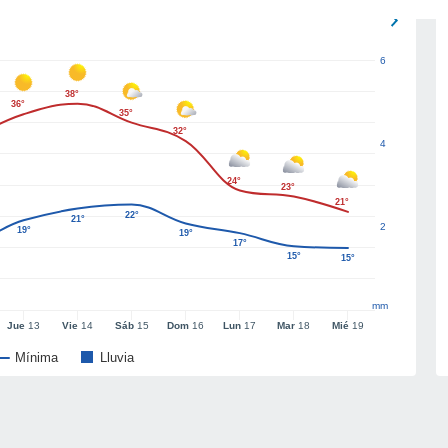
6
38°
36°
35°
32°
4
24°
23°
21°
22°
21°
2
19°
19°
17°
15°
15°
mm
Jue
13
Vie
14
Sáb
15
Dom
16
Lun
17
Mar
18
Mié
19
Mínima
Lluvia