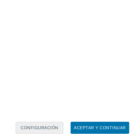
Calendario lunar
Lun
Mar
Mié
Jue
Vie
Sáb
Dom
7
8
9
10
11
12
13
14
15
16
17
18
19
20
CONFIGURACIÓN
ACEPTAR Y CONTINUAR