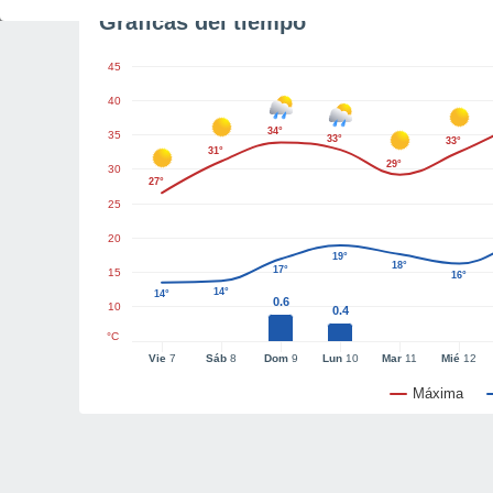
Gráficas del tiempo
45
40
34°
35
33°
33°
31°
29°
30
27°
25
20
19°
18°
17°
15
16°
14°
14°
0.6
10
0.4
°C
Vie
7
Sáb
8
Dom
9
Lun
10
Mar
11
Mié
12
Máxima