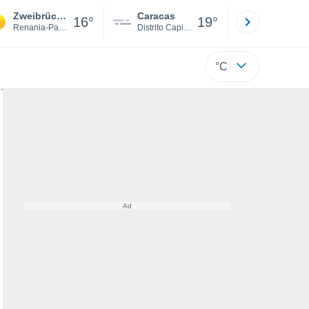
Zweibrücken
Caracas
Tucacas
16°
19°
Renania-Palatinado
Distrito Capital
Falcón
°C