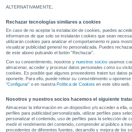
16°
ALTERNATIVAMENTE,
Rechazar tecnologías similares a cookies
Noreste
En caso de no aceptar la instalación de cookies, puedes accede
Sensación de 16°
12
-
24 km
informamos de que solo se instalarán cookies que sean necesari
utilizarán cookies para analizar el comportamiento ni para most
visualizar publicidad general no personalizada. Puedes rechazar
de este abono pulsando el botón "Rechazar".
Tiempo 1 - 7 días
Mapa de temperatura
Radar de ll
Con su consentimiento, nosotros y
nuestros socios
usamos cooki
almacenar, acceder y procesar datos personales como su visita e
cookies. Es posible que algunos proveedores traten tus datos pe
oponerte. Para ello, puede retirar su consentimiento u oponerse
Mañana
Domingo
Hoy
"Configurar"
o en nuestra
Política de Cookies
en este sitio web.
8 Ago
9 Ago
7 Ago
Nosotros y nuestros socios hacemos el siguiente trata
Almacenar la información en un dispositivo y/o acceder a ella, 
30%
perfiles para publicidad personalizada, utilizar perfiles para sele
0.6 mm
personalizar el contenido, uso de perfiles para la selección de c
31°
/
14°
34°
/
17°
27°
/
14°
medir el rendimiento del contenido, comprender al público a tra
procedentes de diferentes fuentes, desarrollo y mejora de los se