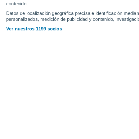
contenido.
14
-
29
km/h
13
-
32
km/h
17
14
-
30
km/h
Datos de localización geográfica precisa e identificación mediant
personalizados, medición de publicidad y contenido, investigació
Tiempo en Zweibrücken hoy
, 7 de ag
Ver nuestros 1199 socios
Soleado
16°
08:00
Sensación T.
16°
Soleado
18°
09:00
Sensación T.
18°
Soleado
20°
10:00
Sensación T.
20°
Soleado
22°
11:00
Sensación T.
25°
Soleado
24°
12:00
Sensación T.
25°