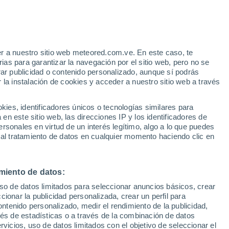
r a nuestro sitio web meteored.com.ve. En este caso, te
/h
as para garantizar la navegación por el sitio web, pero no se
rar publicidad o contenido personalizado, aunque sí podrás
 la instalación de cookies y acceder a nuestro sitio web a través
uvia
Satélites
Modelos
es, identificadores únicos o tecnologías similares para
n este sitio web, las direcciones IP y los identificadores de
rsonales en virtud de un interés legítimo, algo a lo que puedes
 al tratamiento de datos en cualquier momento haciendo clic en
Lunes
Martes
Miércoles
Jueves
10 Ago
11 Ago
12 Ago
13 Ago
miento de datos:
uso de datos limitados para seleccionar anuncios básicos, crear
30%
ccionar la publicidad personalizada, crear un perfil para
0.4 mm
ontenido personalizado, medir el rendimiento de la publicidad,
33°
/
19°
29°
/
18°
33°
/
16°
36°
/
19°
vés de estadísticas o a través de la combinación de datos
rvicios, uso de datos limitados con el objetivo de seleccionar el