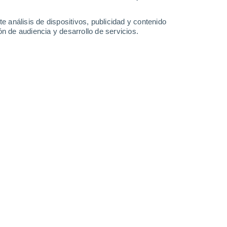
-
39
km/h
15
-
33
km/h
15
-
36
km/h
10
-
22
km/h
e análisis de dispositivos, publicidad y contenido
n de audiencia y desarrollo de servicios.
osto
Noreste
0 Bajo
12
-
24 km/h
FPS:
no
Noreste
1 Bajo
13
-
28 km/h
FPS:
no
Noreste
2 Bajo
13
-
29 km/h
FPS:
no
Noreste
4 Medio
11
-
29 km/h
FPS:
6-10
Noreste
5 Medio
8
-
27 km/h
FPS:
6-10