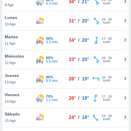
34°
/
21°
ublicidad y
0.3 mm
km/h
9 Ago
do en
Lunes
 mismo.
19
-
30
31°
/
20°
km/h
sultar más
10 Ago
 en nuestra
 Cookies
y
Martes
50%
17
-
40
34°
/
20°
ualquier
3.3 mm
km/h
11 Ago
ento
Miércoles
 botón
60%
18
-
35
33°
/
20°
4.6 mm
km/h
12 Ago
ación de
kies
 disponible
Jueves
80%
16
-
36
28°
/
19°
e nuestra
8.9 mm
km/h
13 Ago
.
Viernes
70%
IVAMENTE,
17
-
29
26°
/
19°
2.2 mm
km/h
14 Ago
as
Sábado
14
-
28
24°
/
18°
 a cookies
km/h
15 Ago
 no aceptar