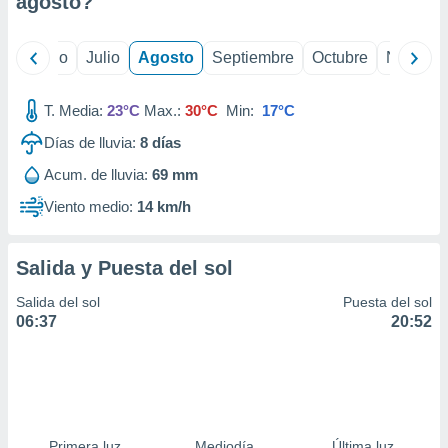
agosto
?
ados con el
 seleccionar
o.
yo
Junio
Julio
Agosto
Septiembre
Octubre
Noviemb
calización
precisa e
ión mediante
T. Media:
23°C
Max.:
30°C
Min:
17°C
Días de lluvia:
8
días
, publicidad
Acum. de lluvia:
69 mm
dos,
 publicidad
Viento medio:
14 km/h
,
ón de
 desarrollo
Salida y Puesta del sol
s.
Salida del sol
Puesta del sol
tros 1199
06:37
20:52
ios
Primera luz
Mediodía
Última luz