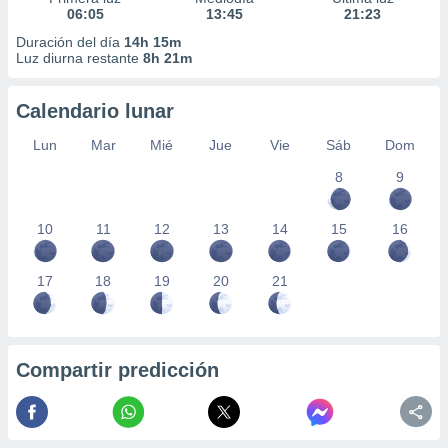
06:05
13:45
21:23
Duración del día
14h 15m
Luz diurna restante
8h 21m
Calendario lunar
Lun
Mar
Mié
Jue
Vie
Sáb
Dom
8
9
10
11
12
13
14
15
16
17
18
19
20
21
Compartir predicción