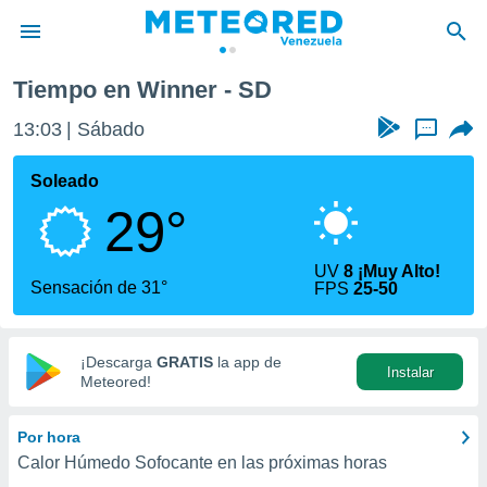
Tiempo en Winner - SD
privacidad
13:03
Sábado
...
o de
om.ve
com.ve) ha
Soleado
ado por
29°
es para
ue la
 que se
UV
8 ¡Muy Alto!
e calidad.
Sensación de 31°
FPS
25-50
eder a este
ediante las
opciones:
¡Descarga
GRATIS
la app de
Instalar
ookies y
Meteored!
e forma
Por hora
d digital
Calor Húmedo Sofocante en las próximas horas
ada, basada