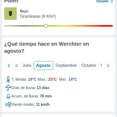
Polen
ados con el
Detalle
 seleccionar
o.
Bajo
Gramíneas (8 #/m³)
calización
precisa e
ión mediante
, publicidad
¿Qué tiempo hace en Werchter en
dos,
agosto
?
 publicidad
,
ón de
yo
Junio
Julio
Agosto
Septiembre
Octubre
Noviemb
 desarrollo
s.
T. Media:
18°C
Max.:
23°C
Min:
14°C
tros 1199
ios
Días de lluvia:
13
días
Acum. de lluvia:
78 mm
Viento medio:
11 km/h