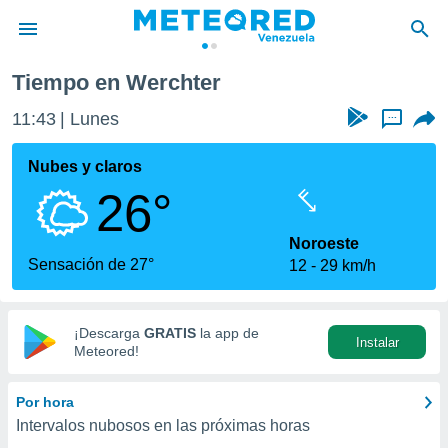
erchter
Tiempo en Werchter
privacidad
11:43
Lunes
...
o de
om.ve
com.ve) ha
Nubes y claros
ado por
26°
es para
ue la
 que se
Noroeste
e calidad.
Sensación de 27°
12
29 km/h
eder a este
ediante las
opciones:
¡Descarga
GRATIS
la app de
Instalar
ookies y
Meteored!
e forma
Por hora
d digital
Intervalos nubosos en las próximas horas
ada, basada