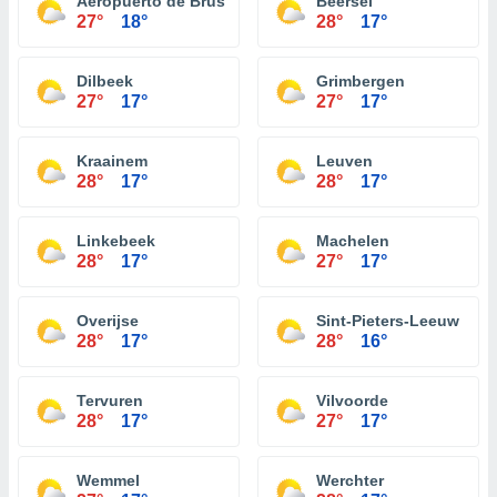
Aeropuerto de Bruselas-National
Beersel
27°
18°
28°
17°
Dilbeek
Grimbergen
27°
17°
27°
17°
Kraainem
Leuven
28°
17°
28°
17°
Linkebeek
Machelen
28°
17°
27°
17°
Overijse
Sint-Pieters-Leeuw
28°
17°
28°
16°
Tervuren
Vilvoorde
28°
17°
27°
17°
Wemmel
Werchter