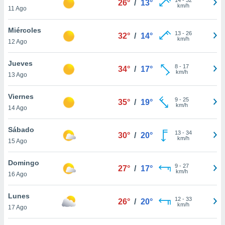
26°
/
13°
ublicidad y
km/h
11 Ago
do en
Miércoles
 mismo.
13
-
26
32°
/
14°
km/h
sultar más
12 Ago
 en nuestra
 Cookies
y
Jueves
8
-
17
34°
/
17°
ualquier
km/h
13 Ago
ento
Viernes
 botón
9
-
25
35°
/
19°
km/h
14 Ago
ación de
kies
 disponible
Sábado
13
-
34
30°
/
20°
e nuestra
km/h
15 Ago
.
Domingo
IVAMENTE,
9
-
27
27°
/
17°
km/h
16 Ago
as
Lunes
12
-
33
26°
/
20°
 a cookies
km/h
17 Ago
 no aceptar