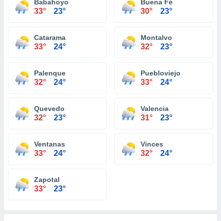
Babahoyo
Buena Fé
33°
23°
30°
23°
Catarama
Montalvo
33°
24°
32°
23°
Palenque
Puebloviejo
32°
24°
33°
24°
Quevedo
Valencia
32°
23°
31°
23°
Ventanas
Vinces
33°
24°
32°
24°
Zapotal
33°
23°