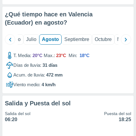
ados con el
 seleccionar
o.
¿Qué tiempo hace en Valencia
calización
(Ecuador) en
agosto
?
precisa e
ión mediante
yo
Junio
Julio
Agosto
Septiembre
Octubre
Noviemb
, publicidad
T. Media:
20°C
Max.:
23°C
Min:
18°C
dos,
 publicidad
Días de lluvia:
31
días
,
ón de
Acum. de lluvia:
472 mm
 desarrollo
Viento medio:
4 km/h
s.
tros 1199
ios
Salida y Puesta del sol
Salida del sol
Puesta del sol
06:20
18:25