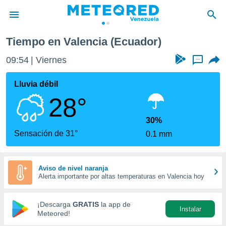
Tiempo en Valencia (Ecuador)
privacidad
09:54
Viernes
...
o de
om.ve
com.ve) ha
Lluvia débil
ado por
28°
es para
ue la
 que se
30%
e calidad.
Sensación de 31°
0.1 mm
eder a este
ediante las
opciones:
Aviso de nivel naranja
Alerta importante por altas temperaturas en Valencia hoy
ookies y
e forma
¡Descarga
GRATIS
la app de
Instalar
d digital
Meteored!
ada, basada