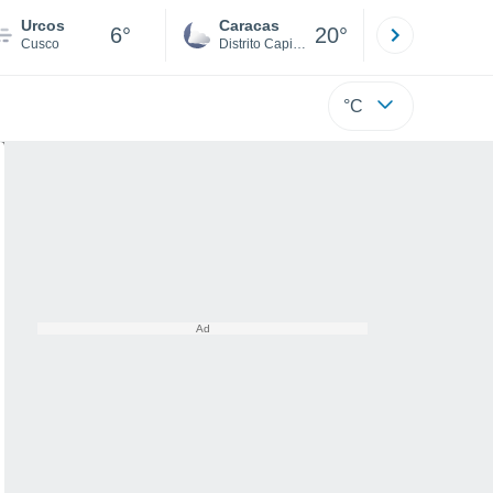
Urcos
Caracas
Tucacas
6°
20°
Cusco
Distrito Capital
Falcón
°C