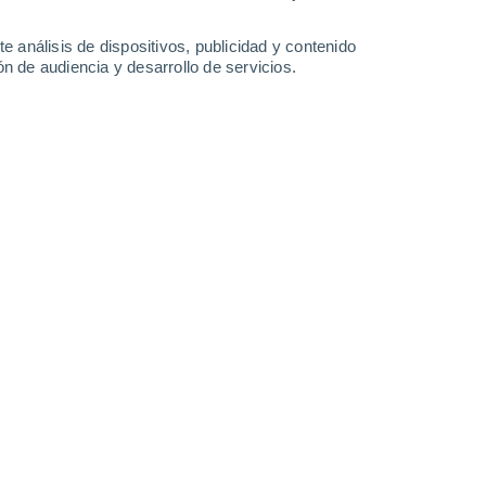
-
46
km/h
16
-
53
km/h
11
-
48
km/h
13
-
50
km/h
e análisis de dispositivos, publicidad y contenido
n de audiencia y desarrollo de servicios.
Norte
0 Bajo
7°
8
-
29 km/h
FPS:
no
Norte
0 Bajo
2°
6
-
26 km/h
FPS:
no
s
Noreste
0 Bajo
0°
3
-
19 km/h
FPS:
no
s
Noreste
0 Bajo
0°
2
-
13 km/h
FPS:
no
s
Noreste
0 Bajo
0°
2
-
11 km/h
FPS:
no