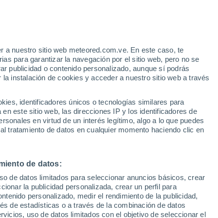
e
r a nuestro sitio web meteored.com.ve. En este caso, te
:
54%
as para garantizar la navegación por el sitio web, pero no se
rar publicidad o contenido personalizado, aunque sí podrás
 la instalación de cookies y acceder a nuestro sitio web a través
atélites
Modelos
es, identificadores únicos o tecnologías similares para
n este sitio web, las direcciones IP y los identificadores de
rsonales en virtud de un interés legítimo, algo a lo que puedes
 al tratamiento de datos en cualquier momento haciendo clic en
Sábado
Domingo
Lunes
Martes
8 Ago
9 Ago
10 Ago
11 Ago
miento de datos:
uso de datos limitados para seleccionar anuncios básicos, crear
70%
90%
ccionar la publicidad personalizada, crear un perfil para
0.4 mm
2.2 mm
ontenido personalizado, medir el rendimiento de la publicidad,
24°
/
3°
21°
/
5°
13°
/
5°
15°
/
4°
vés de estadísticas o a través de la combinación de datos
rvicios, uso de datos limitados con el objetivo de seleccionar el