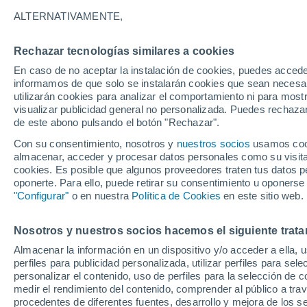
7°
ALTERNATIVAMENTE,
Rechazar tecnologías similares a cookies
Menguant
En caso de no aceptar la instalación de cookies, puedes accede
Iluminada
Sensación de 8°
informamos de que solo se instalarán cookies que sean necesari
utilizarán cookies para analizar el comportamiento ni para most
visualizar publicidad general no personalizada. Puedes rechazar
de este abono pulsando el botón "Rechazar".
Tiempo 1 - 7 días
Mapa de lluvia
Radar de lluvia
S
Con su consentimiento, nosotros y
nuestros socios
usamos cooki
almacenar, acceder y procesar datos personales como su visita e
cookies. Es posible que algunos proveedores traten tus datos pe
oponerte. Para ello, puede retirar su consentimiento u oponerse
Mañana
Viernes
Hoy
"Configurar"
o en nuestra
Política de Cookies
en este sitio web.
6 Ago
7 Ago
5 Ago
Nosotros y nuestros socios hacemos el siguiente trata
Almacenar la información en un dispositivo y/o acceder a ella, 
30%
perfiles para publicidad personalizada, utilizar perfiles para sele
0.3 mm
personalizar el contenido, uso de perfiles para la selección de c
23°
/
1°
23°
/
3°
22°
/
2°
medir el rendimiento del contenido, comprender al público a tra
procedentes de diferentes fuentes, desarrollo y mejora de los se