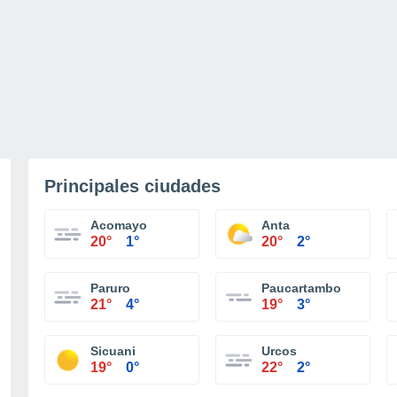
Principales ciudades
Acomayo
Anta
20°
1°
20°
2°
Paruro
Paucartambo
21°
4°
19°
3°
Sicuani
Urcos
19°
0°
22°
2°