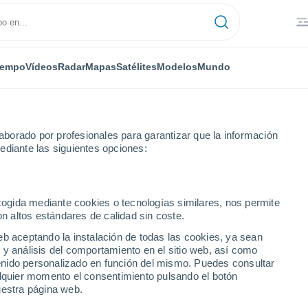
iempo
Vídeos
Radar
Mapas
Satélites
Modelos
Mundo
borado por profesionales para garantizar que la información
ediante las siguientes opciones:
ecogida mediante cookies o tecnologías similares, nos permite
on altos estándares de calidad sin coste.
eb aceptando la instalación de todas las cookies, ya sean
 y análisis del comportamiento en el sitio web, así como
...
ntenido personalizado en función del mismo. Puedes consultar
alquier momento el consentimiento pulsando el botón
Por hora
uestra página web.
Se esperan bancos de niebla en
las próximas horas