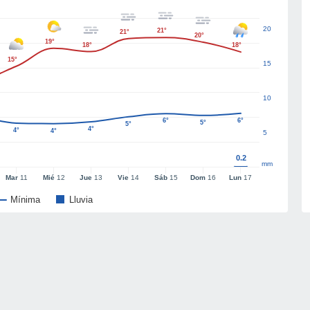
20
21°
21°
20°
19°
18°
18°
15°
15
10
6°
6°
5°
5°
4°
4°
4°
5
0.2
mm
Mar
11
Mié
12
Jue
13
Vie
14
Sáb
15
Dom
16
Lun
17
Mínima
Lluvia