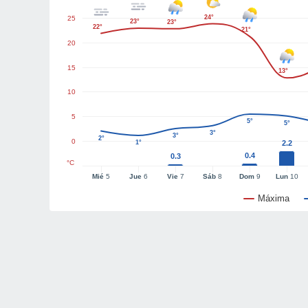
24°
25
23°
23°
22°
21°
20
15
13°
10
5
5°
5°
3°
3°
2°
0
1°
2.2
0.4
0.3
°C
Mié
5
Jue
6
Vie
7
Sáb
8
Dom
9
Lun
10
Máxima