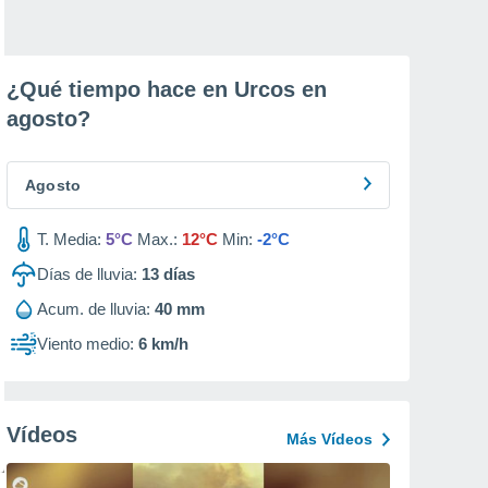
¿Qué tiempo hace en Urcos en
agosto
?
Agosto
T. Media:
5°C
Max.:
12°C
Min:
-2°C
Días de lluvia:
13
días
Acum. de lluvia:
40 mm
Viento medio:
6 km/h
Vídeos
Más Vídeos