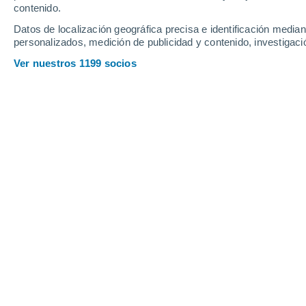
contenido.
9
-
34
km/h
14
-
44
km/h
15
8
-
30
km/h
Datos de localización geográfica precisa e identificación mediant
personalizados, medición de publicidad y contenido, investigació
Tiempo en Urcos hoy
, 5 de agosto
Ver nuestros 1199 socios
Soleado
17°
17:00
Sensación T.
1
Soleado
12°
18:00
Sensación T.
1
Nubes y claro
10°
19:00
Sensación T.
1
Nubes y claro
9°
20:00
Sensación T.
1
Nubes y claro
9°
21:00
Sensación T.
1