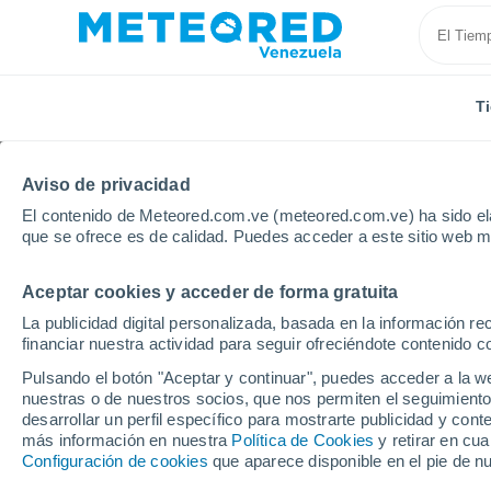
T
Aviso de privacidad
El contenido de Meteored.com.ve (meteored.com.ve) ha sido ela
que se ofrece es de calidad. Puedes acceder a este sitio web m
Aceptar cookies y acceder de forma gratuita
Inicio
Perú
Cusco
Urcos
La publicidad digital personalizada, basada en la información r
financiar nuestra actividad para seguir ofreciéndote contenido c
Tiempo en Urcos
Pulsando el botón "Aceptar y continuar", puedes acceder a la w
nuestras o de nuestros socios, que nos permiten el seguimiento
23:15
Miércoles
desarrollar un perfil específico para mostrarte publicidad y co
más información en nuestra
Política de Cookies
y retirar en cu
Configuración de cookies
que aparece disponible en el pie de n
Neblina