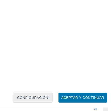
Calendario lunar
Lun
Mar
Mié
Jue
Vie
Sáb
Dom
5
6
7
8
9
10
11
12
13
14
15
16
17
18
CONFIGURACIÓN
ACEPTAR Y CONTINUAR
25