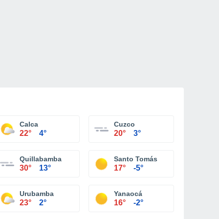
Calca
Cuzco
22°
4°
20°
3°
Quillabamba
Santo Tomás
30°
13°
17°
-5°
Urubamba
Yanaocá
23°
2°
16°
-2°