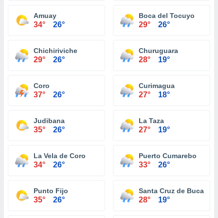
Amuay
Boca del Tocuyo
34°
26°
29°
26°
Chichiriviche
Churuguara
29°
26°
28°
19°
Coro
Curimagua
37°
26°
27°
18°
Judibana
La Taza
35°
26°
27°
19°
La Vela de Coro
Puerto Cumarebo
34°
26°
33°
26°
Punto Fijo
Santa Cruz de Bucaral
35°
26°
28°
19°