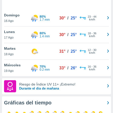
ste abono
 botón
.
Domingo
80%
23
-
44
30°
/
25°
1.7 mm
km/h
16 Ago
nto,
Lunes
80%
18
-
36
30°
/
25°
cios
1.4 mm
km/h
17 Ago
kies,
ores únicos
Martes
as similares
12
-
30
31°
/
25°
km/h
18 Ago
nar,
rocesar
onales como
Miércoles
70%
16
-
36
33°
/
26°
 este sitio
0.2 mm
km/h
19 Ago
recciones IP
ficadores de
 posible
Riesgo de Índice UV 11+ ¡Extremo!
s
Durante el dia de mañana
 traten tus
nales en
Gráficas del tiempo
 interés
go a lo que
nerte. Para