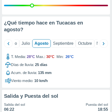
ados con el
 seleccionar
o.
calización
¿Qué tiempo hace en Tucacas en
precisa e
ión mediante
agosto
?
, publicidad
yo
Junio
Julio
Agosto
Septiembre
Octubre
Noviemb
dos,
 publicidad
,
T. Media:
28°C
Max.:
30°C
Min:
26°C
ón de
Días de lluvia:
25
días
 desarrollo
s.
Acum. de lluvia:
135 mm
tros 1199
Viento medio:
10 km/h
ios
Salida y Puesta del sol
Salida del sol
Puesta del sol
06:22
18:55