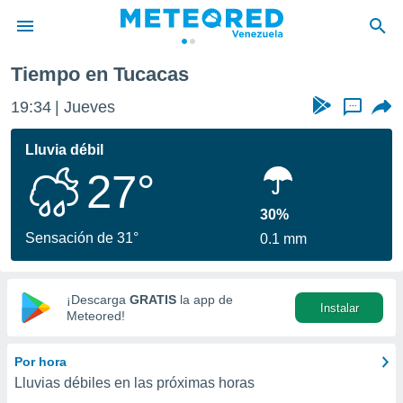
Tiempo en Tucacas
privacidad
19:34
Jueves
...
o de
om.ve
com.ve) ha
Lluvia débil
ado por
27°
es para
ue la
 que se
30%
e calidad.
Sensación de 31°
0.1 mm
eder a este
ediante las
opciones:
¡Descarga
GRATIS
la app de
Instalar
ookies y
Meteored!
e forma
Por hora
d digital
Lluvias débiles en las próximas horas
ada, basada