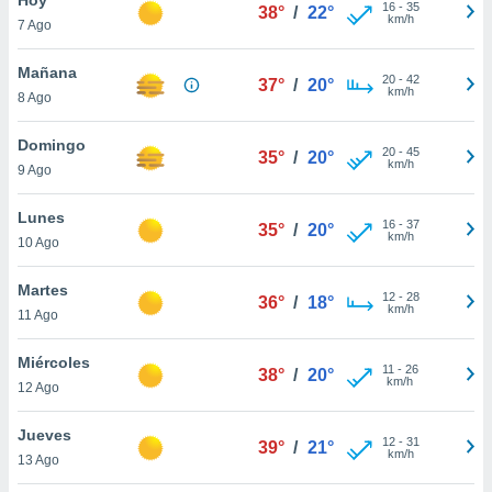
ublicidad y
16
-
35
38°
/
22°
km/h
7 Ago
do en
 mismo.
Mañana
20
-
42
37°
/
20°
sultar más
km/h
8 Ago
 en nuestra
 Cookies
y
Domingo
20
-
45
ualquier
35°
/
20°
km/h
9 Ago
ento
 botón
Lunes
16
-
37
35°
/
20°
ación de
km/h
10 Ago
kies
 disponible
Martes
12
-
28
e nuestra
36°
/
18°
km/h
11 Ago
.
Miércoles
IVAMENTE,
11
-
26
38°
/
20°
km/h
12 Ago
as
Jueves
12
-
31
39°
/
21°
 a cookies
km/h
13 Ago
 no aceptar