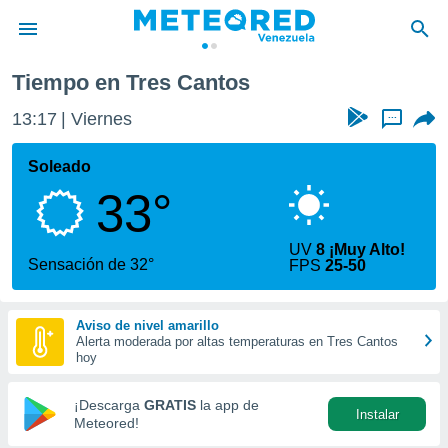
Tiempo en Tres Cantos
privacidad
13:17
Viernes
...
o de
om.ve
com.ve) ha
Soleado
ado por
33°
es para
ue la
 que se
UV
8 ¡Muy Alto!
e calidad.
Sensación de 32°
FPS
25-50
eder a este
ediante las
opciones:
Aviso de nivel amarillo
Alerta moderada por altas temperaturas en Tres Cantos
ookies y
hoy
e forma
¡Descarga
GRATIS
la app de
Instalar
d digital
Meteored!
ada, basada