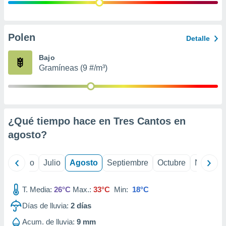
ados con el
 seleccionar
o.
calización
Polen
Detalle
precisa e
ión mediante
Bajo
Gramíneas (9 #/m³)
, publicidad
dos,
 publicidad
,
¿Qué tiempo hace en Tres Cantos en
ón de
 desarrollo
agosto
?
s.
tros 1199
yo
Junio
Julio
Agosto
Septiembre
Octubre
Noviemb
ios
T. Media:
26°C
Max.:
33°C
Min:
18°C
Días de lluvia:
2
días
Acum. de lluvia:
9 mm