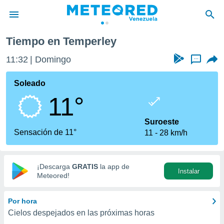
Tiempo en Temperley
privacidad
11:32
Domingo
...
o de
om.ve
com.ve) ha
Soleado
ado por
11°
es para
ue la
 que se
Suroeste
e calidad.
Sensación de 11°
11
28 km/h
eder a este
ediante las
opciones:
¡Descarga
GRATIS
la app de
Instalar
ookies y
Meteored!
e forma
Por hora
d digital
Cielos despejados en las próximas horas
ada, basada