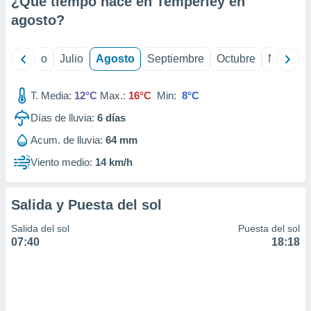
¿Qué tiempo hace en Temperley en
ados con el
 seleccionar
agosto
?
o.
calización
yo
Junio
Julio
Agosto
Septiembre
Octubre
Noviemb
precisa e
ión mediante
T. Media:
12°C
Max.:
16°C
Min:
8°C
, publicidad
Días de lluvia:
6
días
dos,
Acum. de lluvia:
64 mm
 publicidad
,
Viento medio:
14 km/h
ón de
 desarrollo
s.
Salida y Puesta del sol
tros 1199
Salida del sol
Puesta del sol
ios
07:40
18:18