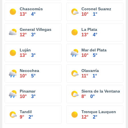
Chascomús
Coronel Suarez
13°
4°
10°
1°
General Villegas
La Plata
12°
3°
13°
4°
Luján
Mar del Plata
13°
3°
10°
5°
Necochea
Olavarría
10°
5°
11°
1°
Pinamar
Sierra de la Ventana
10°
3°
8°
0°
Tandil
Trenque Lauquen
9°
2°
12°
2°