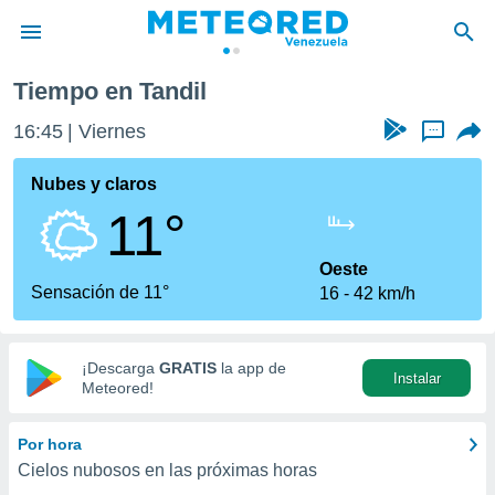
Tiempo en Tandil
privacidad
16:45
Viernes
...
o de
om.ve
com.ve) ha
Nubes y claros
ado por
11°
es para
ue la
 que se
Oeste
e calidad.
Sensación de 11°
16
42 km/h
eder a este
ediante las
opciones:
¡Descarga
GRATIS
la app de
Instalar
ookies y
Meteored!
e forma
Por hora
d digital
Cielos nubosos en las próximas horas
ada, basada