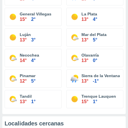
General Villegas
La Plata
15°
2°
13°
4°
Luján
Mar del Plata
13°
3°
13°
5°
Necochea
Olavarría
14°
4°
13°
0°
Pinamar
Sierra de la Ventana
12°
5°
13°
-1°
Tandil
Trenque Lauquen
13°
1°
15°
1°
Localidades cercanas