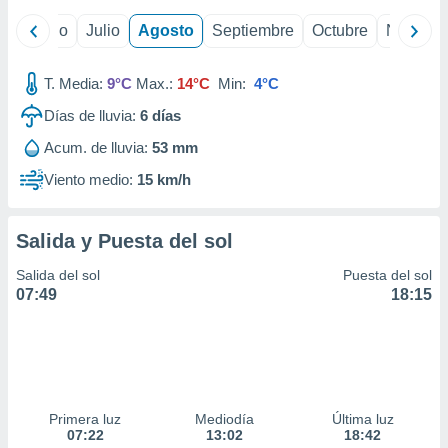
ados con el
 seleccionar
yo
Junio
Julio
Agosto
Septiembre
Octubre
Noviemb
o.
calización
T. Media:
9°C
Max.:
14°C
Min:
4°C
precisa e
ión mediante
Días de lluvia:
6
días
, publicidad
Acum. de lluvia:
53 mm
Viento medio:
15 km/h
dos,
 publicidad
,
Salida y Puesta del sol
ón de
 desarrollo
Salida del sol
Puesta del sol
s.
07:49
18:15
tros 1199
ios
Primera luz
Mediodía
Última luz
07:22
13:02
18:42