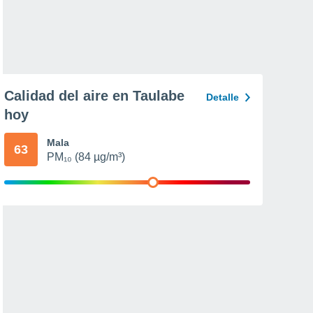
Calidad del aire en Taulabe
Detalle
hoy
Mala
63
PM₁₀ (84 µg/m³)