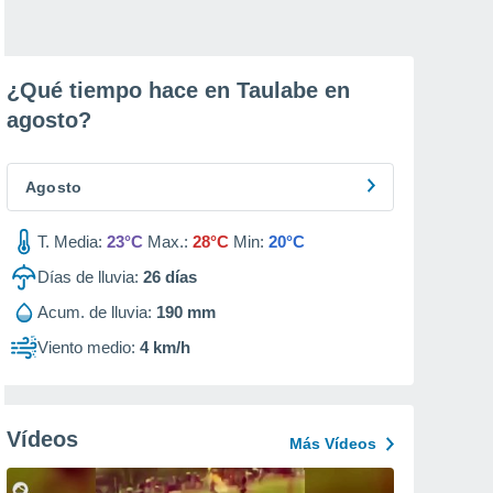
¿Qué tiempo hace en Taulabe en
agosto
?
Agosto
T. Media:
23°C
Max.:
28°C
Min:
20°C
Días de lluvia:
26
días
Acum. de lluvia:
190 mm
Viento medio:
4 km/h
Vídeos
Más Vídeos