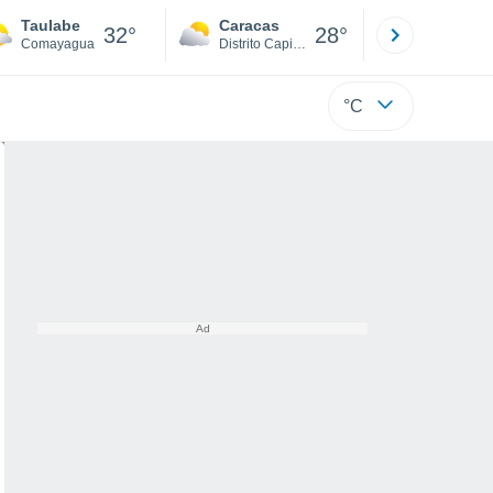
Taulabe
Caracas
Tucacas
32°
28°
Comayagua
Distrito Capital
Falcón
°C