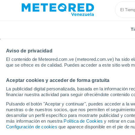
T
Aviso de privacidad
El contenido de Meteored.com.ve (meteored.com.ve) ha sido ela
que se ofrece es de calidad. Puedes acceder a este sitio web m
Aceptar cookies y acceder de forma gratuita
Inicio
Honduras
Departamento de Comayagua
La publicidad digital personalizada, basada en la información r
financiar nuestra actividad para seguir ofreciéndote contenido c
Tiempo en Taulabe
Pulsando el botón "Aceptar y continuar", puedes acceder a la w
nuestras o de nuestros socios, que nos permiten el seguimiento
12:30
Jueves
desarrollar un perfil específico para mostrarte publicidad y co
más información en nuestra
Política de Cookies
y retirar en cu
Configuración de cookies
que aparece disponible en el pie de n
Nubes y claros