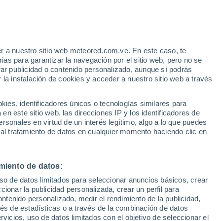
r a nuestro sitio web meteored.com.ve. En este caso, te
/h
as para garantizar la navegación por el sitio web, pero no se
rar publicidad o contenido personalizado, aunque sí podrás
 la instalación de cookies y acceder a nuestro sitio web a través
atélites
Modelos
es, identificadores únicos o tecnologías similares para
n este sitio web, las direcciones IP y los identificadores de
rsonales en virtud de un interés legítimo, algo a lo que puedes
 al tratamiento de datos en cualquier momento haciendo clic en
omingo
Lunes
Martes
Miércoles
9 Ago
10 Ago
11 Ago
12 Ago
miento de datos:
uso de datos limitados para seleccionar anuncios básicos, crear
80%
90%
90%
80%
ccionar la publicidad personalizada, crear un perfil para
0.6 mm
4.2 mm
12 mm
2.9 mm
ontenido personalizado, medir el rendimiento de la publicidad,
32°
/
19°
32°
/
21°
30°
/
21°
33°
/
20°
vés de estadísticas o a través de la combinación de datos
rvicios, uso de datos limitados con el objetivo de seleccionar el