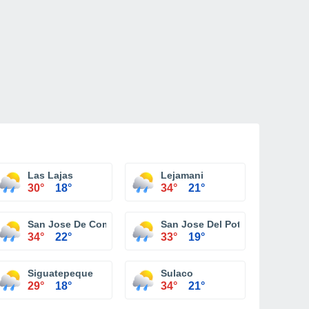
Las Lajas
Lejamani
30°
18°
34°
21°
San Jose De Comayagua
San Jose Del Potrero
34°
22°
33°
19°
Siguatepeque
Sulaco
29°
18°
34°
21°