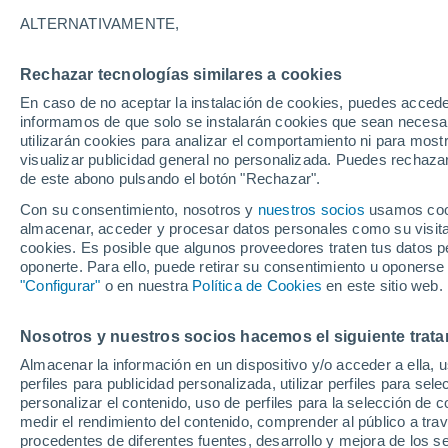
32°
ALTERNATIVAMENTE,
Rechazar tecnologías similares a cookies
Noreste
En caso de no aceptar la instalación de cookies, puedes accede
Sensación de 32°
12
-
40 km
informamos de que solo se instalarán cookies que sean necesari
utilizarán cookies para analizar el comportamiento ni para most
visualizar publicidad general no personalizada. Puedes rechazar
de este abono pulsando el botón "Rechazar".
Tiempo 1 - 7 días
Mapa de lluvia
Radar de lluvia
S
Con su consentimiento, nosotros y
nuestros socios
usamos cooki
almacenar, acceder y procesar datos personales como su visita e
cookies. Es posible que algunos proveedores traten tus datos pe
oponerte. Para ello, puede retirar su consentimiento u oponerse
Mañana
Sábado
D
Hoy
"Configurar"
o en nuestra
Política de Cookies
en este sitio web.
7 Ago
8 Ago
6 Ago
Nosotros y nuestros socios hacemos el siguiente trata
Almacenar la información en un dispositivo y/o acceder a ella, 
80%
90%
60%
perfiles para publicidad personalizada, utilizar perfiles para sele
6.7 mm
6.1 mm
0.8 mm
personalizar el contenido, uso de perfiles para la selección de c
32°
/
21°
31°
/
21°
33°
/
21°
medir el rendimiento del contenido, comprender al público a tra
procedentes de diferentes fuentes, desarrollo y mejora de los se