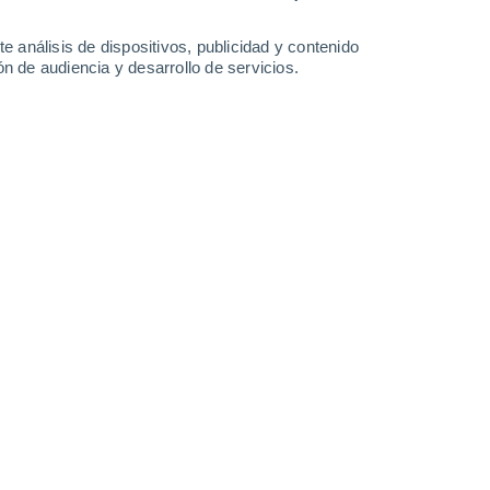
-
34
km/h
12
-
43
km/h
9
-
36
km/h
10
-
38
km/h
e análisis de dispositivos, publicidad y contenido
n de audiencia y desarrollo de servicios.
Noreste
10 ¡Muy Alto!
12
-
40 km/h
FPS:
25-50
Este
7 Alto
13
-
41 km/h
FPS:
15-25
Noreste
5 Medio
12
-
40 km/h
FPS:
6-10
Noreste
2 Bajo
13
-
41 km/h
FPS:
no
Norte
1 Bajo
11
-
39 km/h
FPS:
no