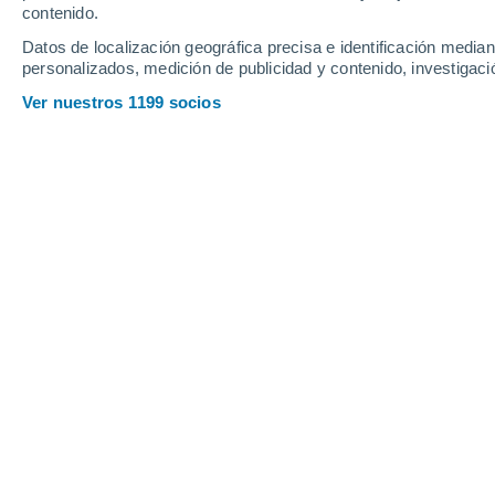
contenido.
14
-
41
km/h
11
-
41
km/h
10
13
-
41
km/h
Datos de localización geográfica precisa e identificación mediant
personalizados, medición de publicidad y contenido, investigació
Tiempo en Taulabe hoy
, 6 de agosto
Ver nuestros 1199 socios
Nubes y claros
32°
13:00
Sensación T.
32°
Nubes y claros
33°
14:00
Sensación T.
32°
Nubes y claros
32°
15:00
Sensación T.
32°
Lluvia débil
30%
30°
16:00
0.4 mm
Sensación T.
31°
Lluvia débil
30%
27°
17:00
0.2 mm
Sensación T.
29°