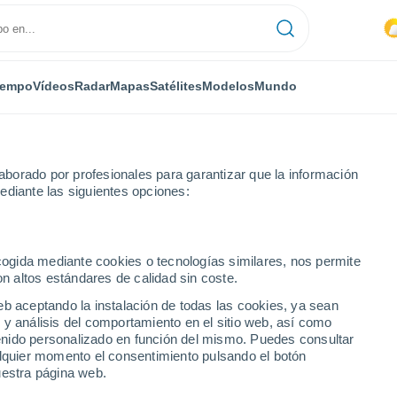
iempo
Vídeos
Radar
Mapas
Satélites
Modelos
Mundo
borado por profesionales para garantizar que la información
ediante las siguientes opciones:
Taulabe
ecogida mediante cookies o tecnologías similares, nos permite
on altos estándares de calidad sin coste.
eb aceptando la instalación de todas las cookies, ya sean
 y análisis del comportamiento en el sitio web, así como
...
ntenido personalizado en función del mismo. Puedes consultar
alquier momento el consentimiento pulsando el botón
Por hora
uestra página web.
Lluvias débiles en las próximas
horas