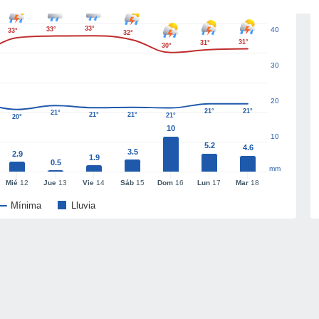
33°
33°
40
33°
32°
31°
31°
30°
30
20
21°
21°
21°
21°
21°
21°
20°
10
10
5.2
4.6
3.5
2.9
1.9
0.5
mm
Mié
12
Jue
13
Vie
14
Sáb
15
Dom
16
Lun
17
Mar
18
Mínima
Lluvia