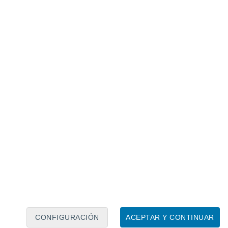
Calendario lunar
Lun
Mar
Mié
Jue
Vie
Sáb
Dom
6
7
8
9
10
11
12
13
14
15
16
17
18
19
CONFIGURACIÓN
ACEPTAR Y CONTINUAR
50