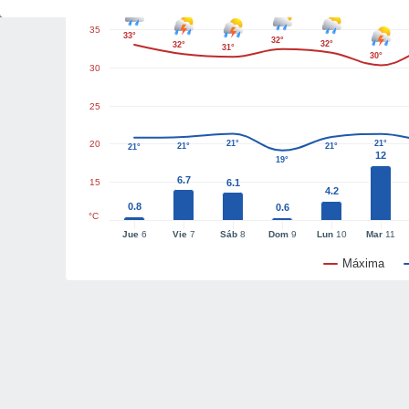
35
33°
32°
32°
32°
31°
30°
30
25
20
21°
21°
21°
21°
21°
12
19°
6.7
15
6.1
4.2
0.8
0.6
°C
Jue
6
Vie
7
Sáb
8
Dom
9
Lun
10
Mar
11
Máxima